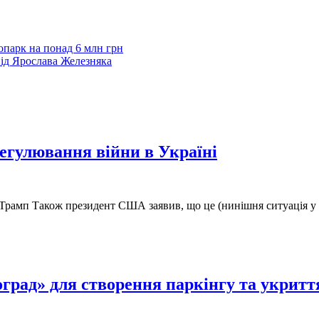
опарк на понад 6 млн грн
від Ярослава Железняка
егулювання війни в Україні
Трамп Також президент США заявив, що це (нинішня ситуація у ві
град» для створення паркінгу та укритт