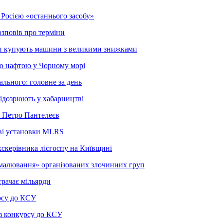
Росією «останнього засобу»
озповів про терміни
вики купують машини з великими знижками
ою нафтою у Чорному морі
ального: головне за день
підозрюють у хабарництві
в Петро Пантелеєв
ові установки MLRS
кскерівника лісгоспу на Київщині
малювання» організованих злочинних груп
трачає мільярди
рсу до КСУ
з конкурсу до КСУ