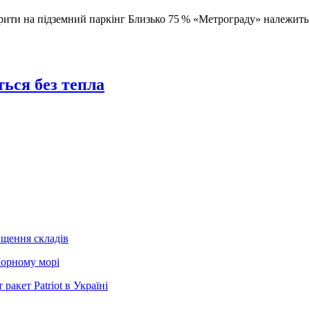
ити на підземний паркінг Близько 75 % «Метрограду» належить 
ься без тепла
ищення складів
Чорному морі
ракет Patriot в Україні