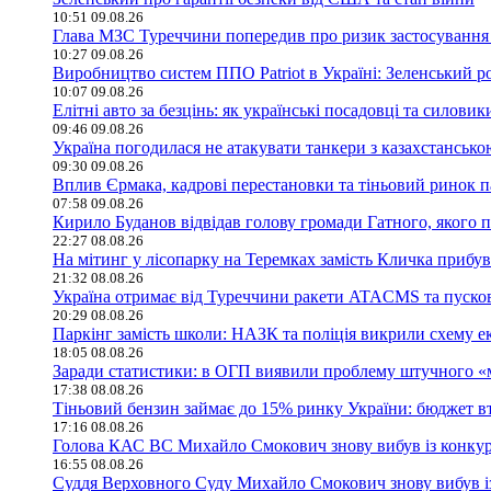
10:51 09.08.26
Глава МЗС Туреччини попередив про ризик застосування 
10:27 09.08.26
Виробництво систем ППО Patriot в Україні: Зеленський р
10:07 09.08.26
Елітні авто за безцінь: як українські посадовці та сило
09:46 09.08.26
Україна погодилася не атакувати танкери з казахстанськ
09:30 09.08.26
Вплив Єрмака, кадрові перестановки та тіньовий ринок п
07:58 09.08.26
Кирило Буданов відвідав голову громади Гатного, якого 
22:27 08.08.26
На мітинг у лісопарку на Теремках замість Кличка прибу
21:32 08.08.26
Україна отримає від Туреччини ракети ATACMS та пуск
20:29 08.08.26
Паркінг замість школи: НАЗК та поліція викрили схему е
18:05 08.08.26
Заради статистики: в ОГП виявили проблему штучного «
17:38 08.08.26
Тіньовий бензин займає до 15% ринку України: бюджет в
17:16 08.08.26
Голова КАС ВС Михайло Смокович знову вибув із конку
16:55 08.08.26
Суддя Верховного Суду Михайло Смокович знову вибув і