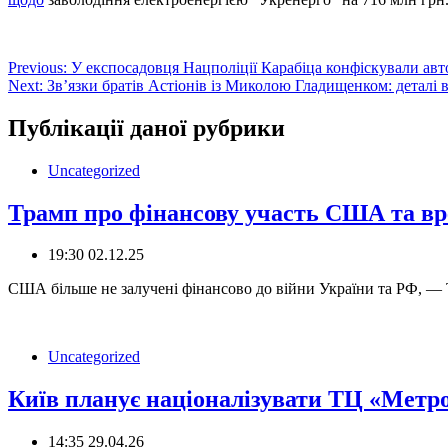
Навігація
Previous:
У експосадовця Нацполіції Карабіца конфіскували авт
Next:
Зв’язки братів Астіонів із Миколою Гладищенком: деталі 
записів
Публікації даної рубрики
Uncategorized
Трамп про фінансову участь США та вр
19:30 02.12.25
США більше не залучені фінансово до війни України та РФ, — 
Uncategorized
Київ планує націоналізувати ТЦ «Метро
14:35 29.04.26