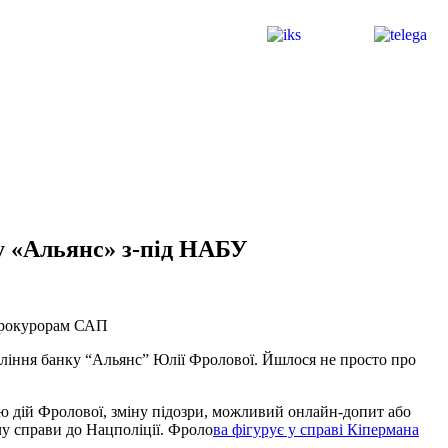
ку «Альянс» з-під НАБУ
 прокурорам САП
авління банку “Альянс” Юлії Фролової. Йшлося не просто про
цію дій Фролової, зміну підозри, можливий онлайн-допит або
чу справи до Нацполіції. Фроло
ва фігурує у справі Кіпермана