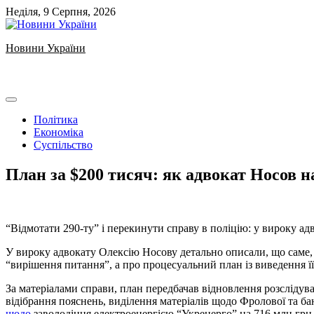
Skip
Неділя, 9 Серпня, 2026
to
content
Новини України
Ukrainian news
Політика
Економіка
Суспільство
План за $200 тисяч: як адвокат Носов 
️“Відмотати 290-ту” і перекинути справу в поліцію: у вироку 
У вироку адвокату Олексію Носову детально описали, що саме, 
“вирішення питання”, а про процесуальний план із виведення 
За матеріалами справи, план передбачав відновлення розслідува
відібрання пояснень, виділення матеріалів щодо Фролової та ба
щодо
заволодіння електроенергією “Укренерго” на 716 млн грн