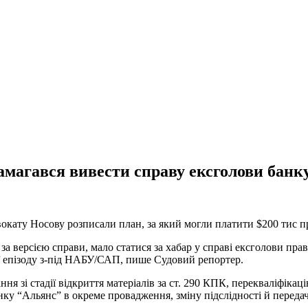
намагався вивести справу ексголови бан
адвокату Носову розписали план, за який могли платити $200 тис
за версією справи, мало статися за хабар у справі ексголови пр
її епізоду з-під НАБУ/САП, пише Судовий репортер.
ння зі стадії відкриття матеріалів за ст. 290 КПК, перекваліфіка
нку “Альянс” в окреме провадження, зміну підслідності й переда
.