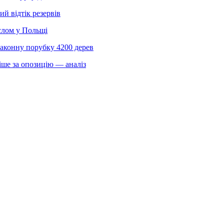
 відтік резервів
слом у Польщі
законну порубку 4200 дерев
іше за опозицію — аналіз