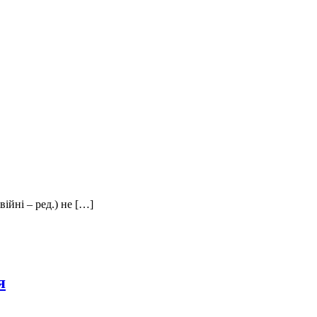
йні – ред.) не […]
я