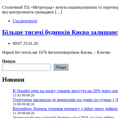
Столичний ТЦ «Метроград» хочуть націоналізувати та перетвор
яку контролюють громадяни […]
Uncategorized
Більше тисячі будинків Києва залишают
09:07 25.01.26
️Наразі без тепла ще 1676 багатоповерхівок Києва, – Кличко
Пошук
Пошук
Новини
В Україні ціни на низку товарів зростуть на 20% через зн
13:42 09.08.26
Туреччина закликала до мораторію на удари по суднах у 
13:00 09.08.26
Bloomberg: Кремль отримав перевагу у війні через дефіцит 
11:59 09.08.26
Зеленський про гарантії безпеки від США та стан війни