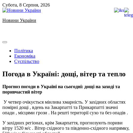
Skip
Субота, 8 Серпня, 2026
to
content
Новини України
Ukrainian news
Політика
Економіка
Суспільство
Погода в Україні: дощі, вітер та тепло
Прогноз погоди в Україні на сьогодні: дощі на заході та
поривчастий вітер
У четвер очікується мінлива хмарність. У західних областях
помірні дощі
, вдень на Закарпатті та Прикарпатті значні
опади
, місцями грози
. На решті території сухо та без опадів
.
У західних регіонах, крім Закарпаття, прогнозують пориви
вітру 1520 м/с
. Вітер східного та південно-східного напрямку,