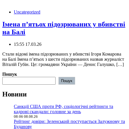
Uncategorized
Імена п’ятьох підозрюваних у вбивстві
на Балі
15:55 17.03.26
️Стали відомі імена підозрюваних у вбивстві Ігоря Комарова
на Балі Імена пʼятьох з шести підозрюваних назвав журналіст
Віталій Губін. Це: громадяни України — Денис Галушко, […]
Пошук
Пошук
Новини
Санкції США проти РФ, соціологічні рейтинги та
кадрові скандали: головне за день
08:06 08.08.26
Рейтинг довіри: Зеленський поступається Залужному та
Буданову