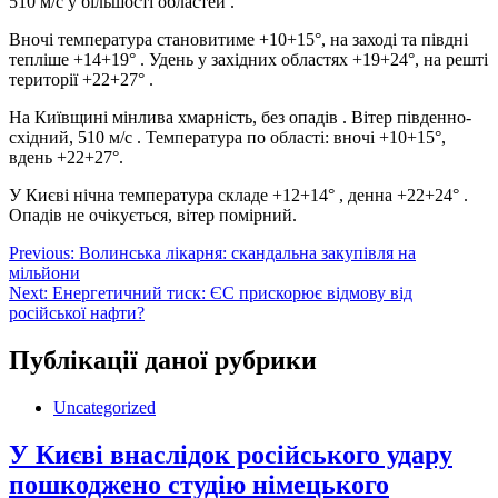
510 м/с у більшості областей
.
Вночі температура становитиме +10+15°, на заході та півдні
тепліше +14+19°
. Удень у західних областях +19+24°, на решті
території +22+27°
.
На Київщині мінлива хмарність, без опадів
. Вітер південно-
східний, 510 м/с
. Температура по області: вночі +10+15°,
вдень +22+27°.
У Києві нічна температура складе +12+14°
, денна +22+24°
.
Опадів не очікується, вітер помірний.
Навігація
Previous:
Волинська лікарня: скандальна закупівля на
мільйони
записів
Next:
Енергетичний тиск: ЄС прискорює відмову від
російської нафти?
Публікації даної рубрики
Uncategorized
У Києві внаслідок російського удару
пошкоджено студію німецького