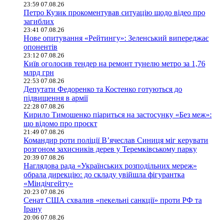
23:59 07.08.26
Петро Кузик прокоментував ситуацію щодо відео про
загиблих
23:41 07.08.26
Нове опитування «Рейтингу»: Зеленський випереджає
опонентів
23:12 07.08.26
Київ оголосив тендер на ремонт тунелю метро за 1,76
млрд грн
22:53 07.08.26
Депутати Федоренко та Костенко готуються до
підвищення в армії
22:28 07.08.26
Кирило Тимошенко піариться на застосунку «Без меж»:
що відомо про проєкт
21:49 07.08.26
Командир роти поліції В’ячеслав Синиця міг керувати
розгоном захисників дерев у Теремківському парку
20:39 07.08.26
Наглядова рада «Українських розподільних мереж»
обрала дирекцію: до складу увійшла фігурантка
«Міндічгейту»
20:23 07.08.26
Сенат США схвалив «пекельні санкції» проти РФ та
Ірану
20:06 07.08.26