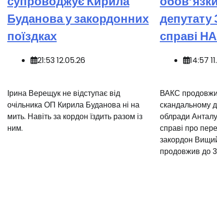
супроводжує Кирила
обов’язк
Буданова у закордонних
депутату 
поїздках
справі НА
21:53 12.05.26
14:57 11
Ірина Верещук не відступає від
️ВАКС продовжи
очільника ОП Кирила Буданова ні на
скандальному д
мить. Навіть за кордон їздить разом із
облради Анталу
ним.
справі про пер
закордон Вищий
продовжив до 3