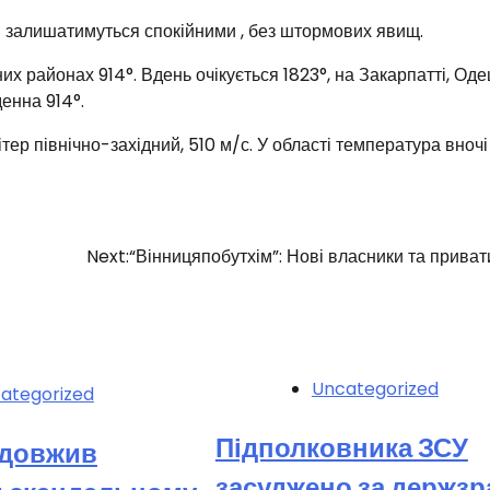
ви залишатимуться спокійними
, без штормових явищ
.
них районах 914°. Вдень очікується 1823°, на Закарпатті, Од
денна 914°.
Вітер північно-західний, 510 м/с. У області температура вночі 
Next:
“Вінницяпобутхім”: Нові власники та приват
Uncategorized
ategorized
Підполковника ЗСУ
одовжив
засуджено за держзр