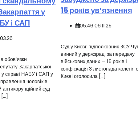
и скандальному
15 років ув’язнення
Закарпаття у
БУ і САП
05:46 06.11.25
.03.26
️Суд у Києві: підполковник ЗСУ Ч
винний у держзраді за передачу
в обов’язки
військових даних — 15 років і
епутату Закарпатської
конфіскація 3 листопада колегія с
 у справі НАБУ і САП у
Києві оголосила […]
еправлення чоловіків
 антикорупційний суд
 […]