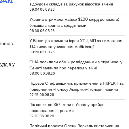
відбудови складів за рахунок відсотка з чеків
09:04 06.08.26
Україна отримала майже $200 млрд допомоги:
більшість коштів є кредитними
08:39 06.08.26
У Вінниці затримали ієрея УПЦ МП за вимагання
увашов
$14 тисяч за уникнення мобілізації
08:20 06.08.26
США посилили обмін розвідданими з Україною: у
уддів у
Сенаті заявили про перелом у війні
08:00 06.08.26
Підозра Стефанішиній, призначення в НКРЕКП та
повернення «Голосу Америки»: головні новини
07:45 06.08.26
Пік спеки до 38°: коли в Україну прийде
похолодання з грозами
07:20 06.08.26
Політичні проекти Олени Зеркаль виставили на