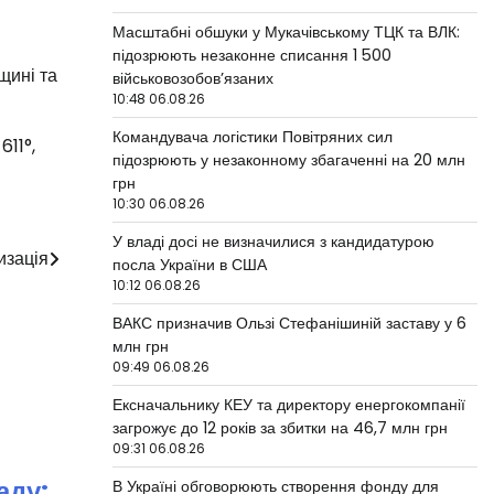
Масштабні обшуки у Мукачівському ТЦК та ВЛК:
підозрюють незаконне списання 1 500
ещині
та
військовозобов’язаних
10:48 06.08.26
Командувача логістики Повітряних сил
611°
,
підозрюють у незаконному збагаченні на 20 млн
грн
10:30 06.08.26
У владі досі не визначилися з кандидатурою
изація
посла України в США
10:12 06.08.26
ВАКС призначив Ользі Стефанішиній заставу у 6
млн грн
09:49 06.08.26
Ексначальнику КЕУ та директору енергокомпанії
загрожує до 12 років за збитки на 46,7 млн грн
09:31 06.08.26
аду:
В Україні обговорюють створення фонду для