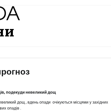
ни
 прогноз
адів, подекуди невеликий дощ
невеликий дощ
, вдень опади
очікуються місцями у західних
євих опадів
.