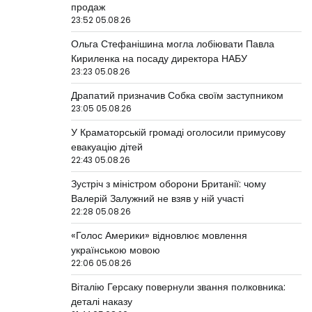
продаж
23:52 05.08.26
Ольга Стефанішина могла лобіювати Павла
Кириленка на посаду директора НАБУ
23:23 05.08.26
Драпатий призначив Собка своїм заступником
23:05 05.08.26
У Краматорській громаді оголосили примусову
евакуацію дітей
22:43 05.08.26
Зустріч з міністром оборони Британії: чому
Валерій Залужний не взяв у ній участі
22:28 05.08.26
«Голос Америки» відновлює мовлення
українською мовою
22:06 05.08.26
Віталію Герсаку повернули звання полковника:
деталі наказу