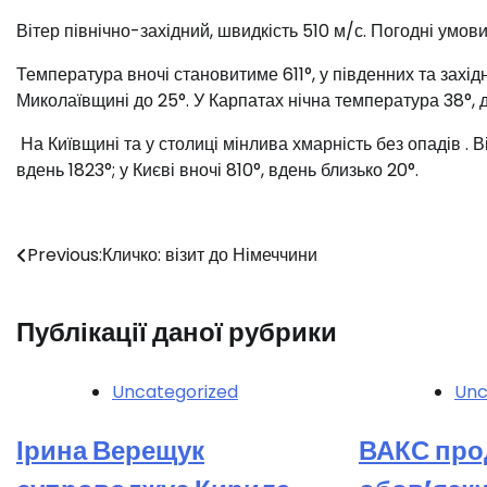
Вітер
північно-західний, швидкість 510 м/с. Погодні умо
Температура вночі становитиме 611°, у південних
та захід
Миколаївщині до 25°. У Карпатах
нічна температура 38°, 
На Київщині та у столиці
мінлива хмарність без опадів
. 
вдень 1823°
; у Києві вночі 810°
, вдень близько 20°
.
Навігація
Previous:
Кличко: візит до Німеччини
записів
Публікації даної рубрики
Uncategorized
Unc
Ірина Верещук
ВАКС пр