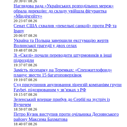
20:39 07.08.26
Наглядова рада «Українських розподільних мереж»
обрала дирекцію: до складу увійшла фігурантка
«Міндічгейту»
20:23 07.08.26
Сенат США схвалив «пекельні санкції» проти РФ та
Ірану
20:06 07.08.26
Україна та Польща завершили ексгумацію жертв
Волинської трагедії у двох селах
19:48 07.08.26
Зі «Скелі» почали переводити штурмовиків в інші
підрозділи
19:37 07.08.26
Замість лісопарку на Теремках: «Спецжитлофонд»
планує звести 15 багатоповерхівок
19:19 07.08.26
Суд призупинив анулювання ліцензій компаніям групи
Favbet, підозрюваним у зв’язках з РФ
19:15 07.08.26
Зеленський вперше прибув до Сербії на зустріч із
Вучичем
18:59 07.08.26
Петро Кузик виступив проти очільника Деснянського
району Максима Бахматова
18:40 07.08.26