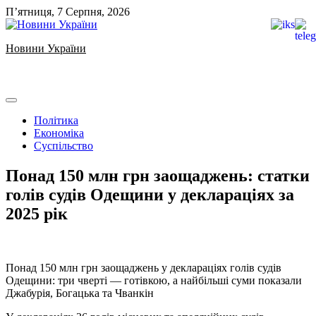
Skip
П’ятниця, 7 Серпня, 2026
to
content
Новини України
Ukrainian news
Політика
Економіка
Суспільство
Понад 150 млн грн заощаджень: статки
голів судів Одещини у деклараціях за
2025 рік
️Понад 150 млн грн заощаджень у деклараціях голів судів
Одещини: три чверті — готівкою, а найбільші суми показали
Джабурія, Богацька та Чванкін