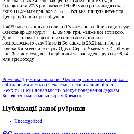
У деклараціях 36 голів місцевих та апеляційних судів
Одещини за 2025 рік вказано 150,49 млн грн заощаджень, із
яких 111,59 млн грн, або 74%, — готівка, пишуть Інтент та
Центр публічних розслідувань.
️Найбільше накопичив голова П’ятого апеляційного адмінсуду
Олександр Джабурія — 43,39 млн грн, майже все готівкою.
Далі — голова Південно-західного апеляційного
господарського суду Наталія Богацька із 28,21 млн грн та
голова Київського райсуду Одеси Сергій Чванкін із 21,58 млн
грн. Загалом суддівські керівники також задекларували 98,34
млн грн доходу.
Навігація
Previous:
Дружина очільника Чернівецької митниці придбала
елітну нерухомість на Печерську за заниженою ціною
записів
Next:
УПЦ МП понад місяць блокує повернення державі
Богоявленського монастиря у Кременці
Публікації даної рубрики
Uncategorized
ЄС поки не досяг згоди щодо нових