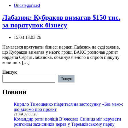
Uncategorized
Лабазюк: Кубраков вимагав $150 тис.
за порятунок бізнесу
15:03 13.03.26
️Намагався врятувати бізнес: нардеп Лабазюк на суді заявив,
що Кубраков вимагав у нього гроші ВАКС розпочав допит
нардепа Сергія Лабазюка, обвинуваченого в спробі підкупу
колишніх […]
Пошук
Пошук
Новини
Кирило Тимошенко піариться на застосунку «Без меж»:
що відомо про проєкт
21:49 07.08.26
Командир роти поліції В’ячеслав Синиця міг керувати
розгоном захисників дерев у Теремківському парку