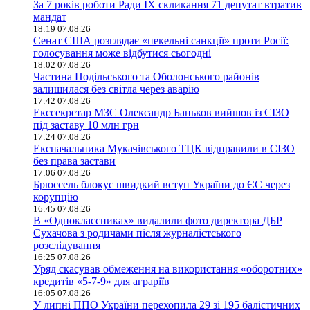
За 7 років роботи Ради IX скликання 71 депутат втратив
мандат
18:19 07.08.26
Сенат США розглядає «пекельні санкції» проти Росії:
голосування може відбутися сьогодні
18:02 07.08.26
Частина Подільського та Оболонського районів
залишилася без світла через аварію
17:42 07.08.26
Екссекретар МЗС Олександр Баньков вийшов із СІЗО
під заставу 10 млн грн
17:24 07.08.26
Ексначальника Мукачівського ТЦК відправили в СІЗО
без права застави
17:06 07.08.26
Брюссель блокує швидкий вступ України до ЄС через
корупцію
16:45 07.08.26
В «Одноклассниках» видалили фото директора ДБР
Сухачова з родичами після журналістського
розслідування
16:25 07.08.26
Уряд скасував обмеження на використання «оборотних»
кредитів «5-7-9» для аграріїв
16:05 07.08.26
У липні ППО України перехопила 29 зі 195 балістичних