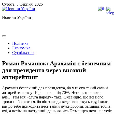
Skip
Субота, 8 Серпня, 2026
to
content
Новини України
Ukrainian news
Політика
Економіка
Суспільство
Роман Романюк: Арахамія є безпечним
для президента через високий
антирейтинг
Арахамія безпечний для президента, бо у нього такий самий
антирейтинг як у Порошенка, під 70%. Непонятно, чого,
але… там вся «слуга народу» така. Очевидно, що всі його
трохи побоюються, бо він завжди веде свою якусь гру, і коли
він до тебе приходить весь такий дуже добрий, заглядає тобі в
очі, а потім на наступний день якийсь Гетманцев починає тебе