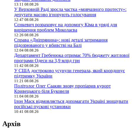
13:11 08.08.26
У Верховній Раді зросла частка «мовчазного протесту»:
депутати масово ігнорують голосування
12:47 08.08.26
Сєнкевич розраховує на допомогу Кіма в уряді для
вирішення проблем Миколаєва
12:26 08.08.26
Справа «Дніпрянина»: нові деталі затримання
підозрюваного у вбивстві на Балі
12:04 08.08.26
Департамент Гребенюка отримає 70% бюджету житлової
програми Одеси на 3,9 млрд грн
11:42 08.08.26
У США достроково усунули генерала, який координує
підтримку України
11:21 08.08.26
Політолог Олег Саакян знову пропіарив курорт
Кривецького біля Буковеля
11:04 08.08.26
Ілон Маск відмовляється допомагати Україні знищувати
російські пускові установки
10:41 08.08.26
Архів