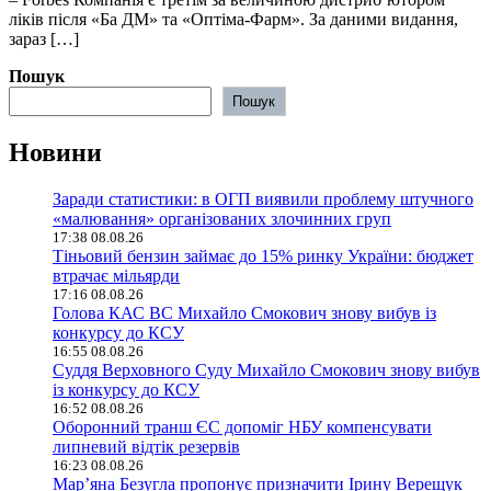
ліків після «Ба ДМ» та «Оптіма-Фарм». За даними видання,
зараз […]
Пошук
Пошук
Новини
Заради статистики: в ОГП виявили проблему штучного
«малювання» організованих злочинних груп
17:38 08.08.26
Тіньовий бензин займає до 15% ринку України: бюджет
втрачає мільярди
17:16 08.08.26
Голова КАС ВС Михайло Смокович знову вибув із
конкурсу до КСУ
16:55 08.08.26
Суддя Верховного Суду Михайло Смокович знову вибув
із конкурсу до КСУ
16:52 08.08.26
Оборонний транш ЄС допоміг НБУ компенсувати
липневий відтік резервів
16:23 08.08.26
Мар’яна Безугла пропонує призначити Ірину Верещук