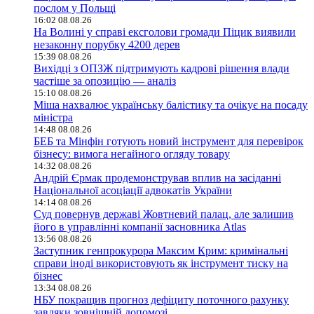
послом у Польщі
16:02 08.08.26
На Волині у справі ексголови громади Піцик виявили
незаконну порубку 4200 дерев
15:39 08.08.26
Вихідці з ОПЗЖ підтримують кадрові рішення влади
частіше за опозицію — аналіз
15:10 08.08.26
Міша нахвалює українську балістику та очікує на посаду
міністра
14:48 08.08.26
БЕБ та Мінфін готують новий інструмент для перевірок
бізнесу: вимога негайного огляду товару
14:32 08.08.26
Андрій Єрмак продемонстрував вплив на засіданні
Національної асоціації адвокатів України
14:14 08.08.26
Суд повернув державі Жовтневий палац, але залишив
його в управлінні компанії засновника Atlas
13:56 08.08.26
Заступник генпрокурора Максим Крим: кримінальні
справи іноді використовують як інструмент тиску на
бізнес
13:34 08.08.26
НБУ покращив прогноз дефіциту поточного рахунку
завдяки зовнішній допомозі