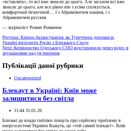
«вставлять», то всі вже звикли до цього. Але загалом всі вже
звикли до цього, але все рівно він з усіма спілкується,
комфортний безпечний… І з Абрамовичем нашим, і з
Абрамовичем русскім
— журналіст Роман Романюк
Навігація
Previous:
Кінець балансування: як Туреччина допомагає
Україні витіснити Росію з Близького Сходу
записів
Next:
Керівництво Одеського СІЗО відсторонили через відео зі
знущаннями над ув’язненим
Публікації даної рубрики
Uncategorized
Блекаут в Україні: Київ може
залишитися без світла
11:44 31.01.26
️Близькі до влади пабліки пишуть про серйозну проблему в
енергосистемі України Кажуть, це «той самий блекаут». Київ
може залишатися без світла до кінця доби.