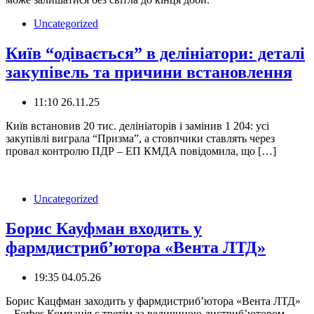
Uncategorized
Київ “одівається” в делініатори: деталі
закупівель та причини встановлення
11:10 26.11.25
Київ встановив 20 тис. делініаторів і замінив 1 204: усі
закупівлі виграла “Призма”, а стовпчики ставлять через
провал контролю ПДР – ЕП КМДА повідомила, що […]
Uncategorized
Борис Кауфман входить у
фармдистриб’ютора «Вента ЛТД»
19:35 04.05.26
Борис Кацфман заходить у фармдистриб’ютора «Вента ЛТД»
– Forbes Компанія є третім за величиною дистрибʼютором