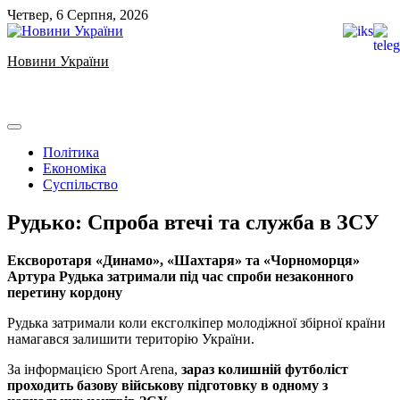
Skip
Четвер, 6 Серпня, 2026
to
content
Новини України
Ukrainian news
Політика
Економіка
Суспільство
Рудько: Спроба втечі та служба в ЗСУ
Ексворотаря «Динамо», «Шахтаря» та «Чорноморця»
Артура Рудька
затримали під час спроби незаконного
перетину кордону
Рудька затримали коли ексголкіпер молодіжної збірної країни
намагався залишити територію України.
За інформацією Sport Arena,
зараз колишній футболіст
проходить базову військову підготовку в одному з