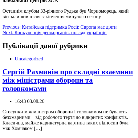
навчальних центрів ЗСУ.
Останнім клубом 33-річного Рудька був Чорноморець, який
він залишив після закінчення минулого сезону.
Навігація
Previous:
Китайська підтримка Росії: Європа має діяти
Next:
Конкуренція держорганів: погляд українців
записів
Публікації даної рубрики
Uncategorized
Сергій Рахманін про складні взаємини
між міністрами оборони та
головкомами
16:43 03.08.26
Стосунки між міністром оборони і головкомом не бувають
безхмарними – від робочого тертя до відкритих конфліктів.
Класична, майже карикатурна картина таких відносин була
між Хомчаком […]