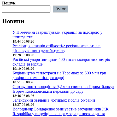
Пошук
Пошук
Новини
У Німеччині заарештували українця за підозрою у
шпигунстві
19:44 06.08.26
Реалізація «планів стійкості»: регіони чекають на
фінансування з держбюджету
19:28 06.08.26
Російські удари знищили 400 тисяч квадратних метрів
складів за місяць
19:10 06.08.26
Будівництво теплотраси на Теремках за 500 млн грн
довірили компанії-прокладці
18:51 06.08.26
Справу про заволодіння 9,2 млн гривень «Приватбанку»
Ігорем Коломойським передали до суду
18:46 06.08.26
Зеленський звільнив чотирьох послів України
18:37 06.08.26
Володимир Бондаренко звинуватив забудовників ЖК
Respublika у вирубці лісопарку заради прокладання