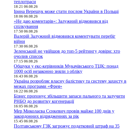
теплотраси
18:21 06.08.26
Ірина Верещук може стати послом України в Польщі
18:06 06.08.26
«Не даю коментарів»: Залужний відмовився від
спілкування
17:50 06.08.26
Валерій Залужний відмовився коментувати перебіг
війни
17:30 06.08.26
Зеленський не увійшов до топ-5 рейтингу довіри: хто
очолив список
17:15 06.08.26
Обшуки у екс-керівників Мукачівського ТЦК: понад
1000 осіб незаконно зняли з обліку
16:43 06.08.26
Україна розробляє власну балістику та систему захисту в
межах програми «Фрея»
16:22 06.08.26
Бізнес пропонує збільшити запаси пального та залучити
РНБО до розвитку когенерації
16:05 06.08.26
Мер Миколаєва Сєнкевич провів майже 100 днів у
закордонних відрядженнях за рік
15:45 06.08.26
Полтавському ГЗК загрожує податковий штраф на 35