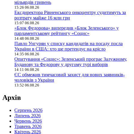
мільярдів гривень
15:26 06.08.26
Ексдиректора Рівненського онкоцентру судитимуть за
розтрату майже 16 млн грн
15:07 06.08.26
«Блок Федорова» випередив «Блок Зеленського» у
парламентському рейтингу «Социс»
14:48 06.08.26
Павло Унгурян у списку кандидатів на посаду посла
України в США: хто ще претендує на крісло
14:35 06.08.26
Опитування «Социс»: Зеленський програє Залужному,
Буданову та Федорову у другому турі виборів
14:11 06.08.26
ЄС обмежив тимчасовий захист для нових заявників-
чоловіків з України
13:52 06.08.26
Архів
Серпень 2026
Липень 2026
Червень 2026
Травень 2026
Квітень 2026