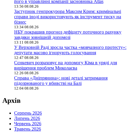
його в управлінні компанії засновника Atlas
13:56 08.08.26
Заступник генпрокурора Максим Крим: кримінальні
справи іноді використовують як інструмент тиску на
бізнес
13:34 08.08.26
НБУ покращив прогноз дефіциту поточного рахунку
завдяки зовнішній допомозі
13:11 08.08.26
У Верховній Раді зросла частка «мовчазного протесту»:
депутати масово ігнорують голосування
12:47 08.08.26
Сєнкевич розраховує на допомогу Кіма в уряді для
вирішення проблем Миколаєва
12:26 08.08.26
Справа «Дніпрянина»: нові деталі затримання
підозрюваного у вбивстві на Балі
12:04 08.08.26
Архів
Серпень 2026
Липень 2026
Червень 2026
Травень 2026