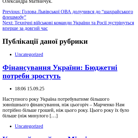
Олександра Матвійчук.
Навігація
Previous:
Голова Львівської ОВА долучився до “шахрайського
флешмобу”
записів
Next:
Технічні військові команди України та Росії зустрінуться
вперше за довгий час
Публікації даної рубрики
Uncategorized
Фінансування України: Бюджетні
потреби зростуть
18:06 15.09.25
Наступного року Україна потребуватиме більшого
зовнішнього фінансування, ніж цьогоріч – Марченко Нам
потрібно більше грошей, ніж цього року. Цього року їх було
більше (ніж минулого […]
Uncategorized