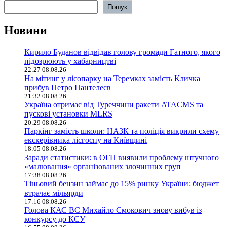
Пошук
Новини
Кирило Буданов відвідав голову громади Гатного, якого
підозрюють у хабарництві
22:27 08.08.26
На мітинг у лісопарку на Теремках замість Кличка
прибув Петро Пантелеєв
21:32 08.08.26
Україна отримає від Туреччини ракети ATACMS та
пускові установки MLRS
20:29 08.08.26
Паркінг замість школи: НАЗК та поліція викрили схему
екскерівника лісгоспу на Київщині
18:05 08.08.26
Заради статистики: в ОГП виявили проблему штучного
«малювання» організованих злочинних груп
17:38 08.08.26
Тіньовий бензин займає до 15% ринку України: бюджет
втрачає мільярди
17:16 08.08.26
Голова КАС ВС Михайло Смокович знову вибув із
конкурсу до КСУ