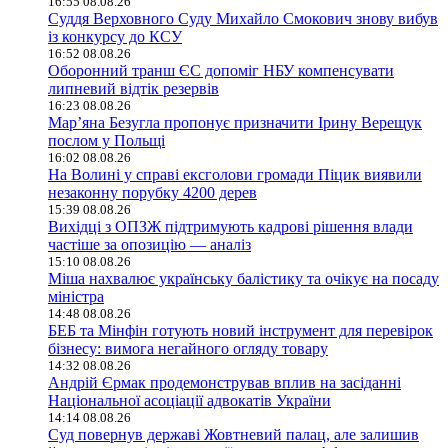
16:55 08.08.26
Суддя Верховного Суду Михайло Смокович знову вибув
із конкурсу до КСУ
16:52 08.08.26
Оборонний транш ЄС допоміг НБУ компенсувати
липневий відтік резервів
16:23 08.08.26
Мар’яна Безугла пропонує призначити Ірину Верещук
послом у Польщі
16:02 08.08.26
На Волині у справі ексголови громади Піцик виявили
незаконну порубку 4200 дерев
15:39 08.08.26
Вихідці з ОПЗЖ підтримують кадрові рішення влади
частіше за опозицію — аналіз
15:10 08.08.26
Міша нахвалює українську балістику та очікує на посаду
міністра
14:48 08.08.26
БЕБ та Мінфін готують новий інструмент для перевірок
бізнесу: вимога негайного огляду товару
14:32 08.08.26
Андрій Єрмак продемонстрував вплив на засіданні
Національної асоціації адвокатів України
14:14 08.08.26
Суд повернув державі Жовтневий палац, але залишив