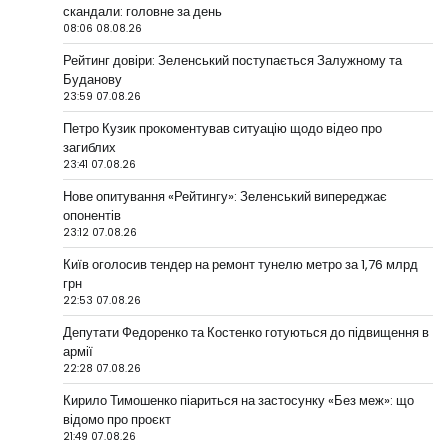
скандали: головне за день
08:06 08.08.26
Рейтинг довіри: Зеленський поступається Залужному та
Буданову
23:59 07.08.26
Петро Кузик прокоментував ситуацію щодо відео про
загиблих
23:41 07.08.26
Нове опитування «Рейтингу»: Зеленський випереджає
опонентів
23:12 07.08.26
Київ оголосив тендер на ремонт тунелю метро за 1,76 млрд
грн
22:53 07.08.26
Депутати Федоренко та Костенко готуються до підвищення в
армії
22:28 07.08.26
Кирило Тимошенко піариться на застосунку «Без меж»: що
відомо про проєкт
21:49 07.08.26