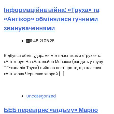
Інформаційна війна: «Труха» та
«Антікор» обмінялися гучними
звинуваченнями
11:48 21.05.26
Відбувся обмін ударами між власниками «Трухи» та
«Антікору». На «Батальйон Монако» (входить у групу
ТГ-каналів Трухи) вийшов пост про те, що власник
«Антікора» Черненко хворий […]
Uncategorized
БЕБ перевіряє «відьму» Марію