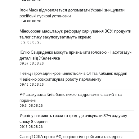
11:04 08.08.26
Ілон Маск відмовляється допомагати Україні знищувати
російські пускові установки
10:41 08.08.26
Міноборони масштабує реформу харчування ЗСУ: продукти
та логістику закуповуватимуть окремо
10:21 08.08.26
Юлію Свириденко можуть призначити головою «Нафтогазу»:
деталі від Железняка
09:57 08.08.26
Петиції громадян «розчиняються» в ОП та Кабміні: нардеп
Федієнко розкритикував роботу парламенту
09:45 08.08.26
РФ атакувала Київ балістикою та дронами: є загиблі та
поранені
09:31 08.08.26
Україну накриють грози та град: де очікувати 37-градусну
спеку 8 серпня
09:16 08.08.26
Санкції США проти РФ, соціологічні рейтинги та кадрові