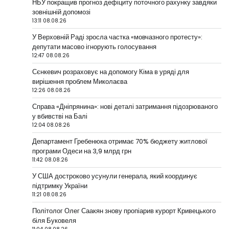
НБУ покращив прогноз дефіциту поточного рахунку завдяки
зовнішній допомозі
13:11 08.08.26
У Верховній Раді зросла частка «мовчазного протесту»:
депутати масово ігнорують голосування
12:47 08.08.26
Сєнкевич розраховує на допомогу Кіма в уряді для
вирішення проблем Миколаєва
12:26 08.08.26
Справа «Дніпрянина»: нові деталі затримання підозрюваного
у вбивстві на Балі
12:04 08.08.26
Департамент Гребенюка отримає 70% бюджету житлової
програми Одеси на 3,9 млрд грн
11:42 08.08.26
У США достроково усунули генерала, який координує
підтримку України
11:21 08.08.26
Політолог Олег Саакян знову пропіарив курорт Кривецького
біля Буковеля