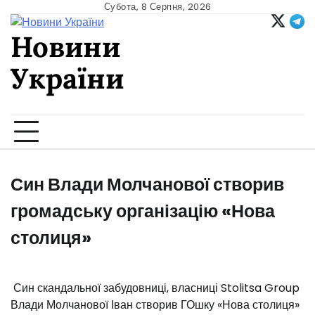
Skip
Субота, 8 Серпня, 2026
to
Новини
content
України
Ukrainian news
Син Влади Молчанової створив
громадську організацію «Нова
столиця»
️ Син скандальної забудовниці, власниці Stolitsa Group
Влади Молчанової Іван створив ГОшку «Нова столиця»