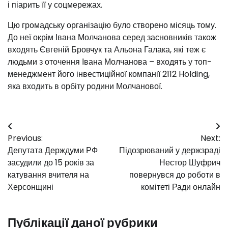
і піарить її у соцмережах.
Цю громадську організацію було створено місяць тому.
До неї окрім Івана Молчанова серед засновників також
входять Євгеній Бровчук та Альона Галака, які теж є
людьми з оточення Івана Молчанова – входять у топ-
менеджмент його інвестиційної компанії 2112 Holding,
яка входить в орбіту родини Молчанової.
Навігація
Previous:
Next:
записів
Депутата Держдуми РФ
Підозрюваний у держзраді
засудили до 15 років за
Нестор Шуфрич
катування вчителя на
повернувся до роботи в
Херсонщині
комітеті Ради онлайн
Публікації даної рубрики