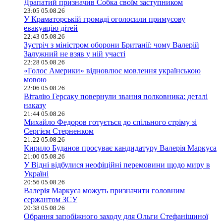
Драпатий призначив Собка своїм заступником
23:05 05.08.26
У Краматорській громаді оголосили примусову
евакуацію дітей
22:43 05.08.26
Зустріч з міністром оборони Британії: чому Валерій
Залужний не взяв у ній участі
22:28 05.08.26
«Голос Америки» відновлює мовлення українською
мовою
22:06 05.08.26
Віталію Герсаку повернули звання полковника: деталі
наказу
21:44 05.08.26
Михайло Федоров готується до спільного стріму зі
Сергієм Стерненком
21:22 05.08.26
Кирило Буданов просуває кандидатуру Валерія Маркуса
21:00 05.08.26
У Відні відбулися неофіційні перемовини щодо миру в
Україні
20:56 05.08.26
Валерія Маркуса можуть призначити головним
сержантом ЗСУ
20:38 05.08.26
Обрання запобіжного заходу для Ольги Стефанішиної