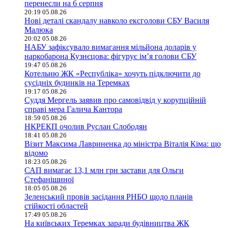
перенесли на 6 серпня
20:19 05.08.26
Нові деталі скандалу навколо ексголови СБУ Василя
Малюка
20:02 05.08.26
НАБУ зафіксувало вимагання мільйона доларів у
наркобарона Кузнєцова: фігурує ім’я голови СБУ
19:47 05.08.26
Котельню ЖК «Республіка» хочуть підключити до
сусідніх будинків на Теремках
19:17 05.08.26
Суддя Мергель заявив про самовідвід у корупційній
справі мера Галича Кантора
18:59 05.08.26
НКРЕКП очолив Руслан Слободян
18:41 05.08.26
Візит Максима Лавриненка до міністра Віталія Кіма: що
відомо
18:23 05.08.26
САП вимагає 13,1 млн грн застави для Ольги
Стефанішиної
18:05 05.08.26
Зеленський провів засідання РНБО щодо планів
стійкості областей
17:49 05.08.26
На київських Теремках заради будівництва ЖК