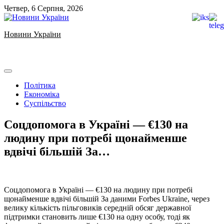
Skip
Четвер, 6 Серпня, 2026
to
content
Новини України
Ukrainian news
Політика
Економіка
Суспільство
Соцдопомога в Україні — €130 на
людину при потребі щонайменше
вдвічі більшій За…
Соцдопомога в Україні — €130 на людину при потребі
щонайменше вдвічі більшій За даними Forbes Ukraine, через
велику кількість пільговиків середній обсяг державної
підтримки становить лише €130 на одну особу, тоді як