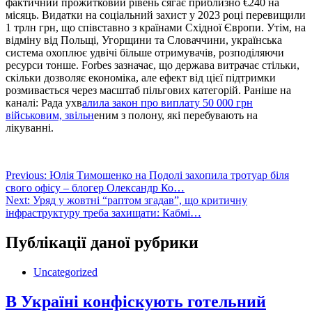
фактичний прожитковий рівень сягає приблизно €240 на
місяць. Видатки на соціальний захист у 2023 році перевищили
1 трлн грн, що співставно з країнами Східної Європи. Утім, на
відміну від Польщі, Угорщини та Словаччини, українська
система охоплює удвічі більше отримувачів, розподіляючи
ресурси тонше. ️Forbes зазначає, що держава витрачає стільки,
скільки дозволяє економіка, але ефект від цієї підтримки
розмивається через масштаб пільгових категорій. Раніше на
каналі: Рада ухв
алила закон про виплату 50 000 грн
військовим, звільн
еним з полону, які перебувають на
лікуванні.
Навігація
Previous:
Юлія Тимошенко на Подолі захопила тротуар біля
свого офісу – блогер Олександр Ко…
записів
Next:
️Уряд у жовтні “раптом згадав”, що критичну
інфраструктуру треба захищати: Кабмі…
Публікації даної рубрики
Uncategorized
В Україні конфіскують готельний