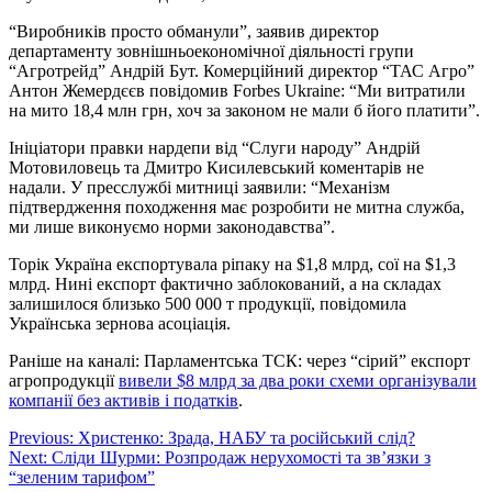
“Виробників просто обманули”, заявив директор
департаменту зовнішньоекономічної діяльності групи
“Агротрейд” Андрій Бут. Комерційний директор “ТАС Агро”
Антон Жемердєєв повідомив Forbes Ukraine: “Ми витратили
на мито 18,4 млн грн, хоч за законом не мали б його платити”.
Ініціатори правки нардепи від “Слуги народу” Андрій
Мотовиловець та Дмитро Кисилевський коментарів не
надали. У пресслужбі митниці заявили: “Механізм
підтвердження походження має розробити не митна служба,
ми лише виконуємо норми законодавства”.
Торік Україна експортувала ріпаку на $1,8 млрд, сої на $1,3
млрд. Нині експорт фактично заблокований, а на складах
залишилося близько 500 000 т продукції, повідомила
Українська зернова асоціація.
Раніше на каналі: Парламентська ТСК: через “сірий” експорт
агропродукції
вивели $8 млрд за два роки схеми організували
компанії без активів і податків
.
Навігація
Previous:
Христенко: Зрада, НАБУ та російський слід?
Next:
Сліди Шурми: Розпродаж нерухомості та зв’язки з
записів
“зеленим тарифом”