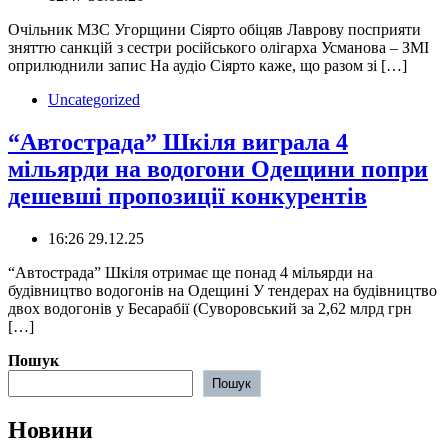
Очільник МЗС Угорщини Сіярто обіцяв Лаврову посприяти
зняттю санкцій з сестри російського олігарха Усманова – ЗМІ
оприлюднили запис На аудіо Сіярто каже, що разом зі […]
Uncategorized
“Автострада” Шкіля виграла 4
мільярди на водогони Одещини попри
дешевші пропозиції конкурентів
16:26 29.12.25
“Автострада” Шкіля отримає ще понад 4 мільярди на
будівництво водогонів на Одещині У тендерах на будівництво
двох водогонів у Бесарабії (Суворовський за 2,62 млрд грн
[…]
Пошук
Пошук
Новини