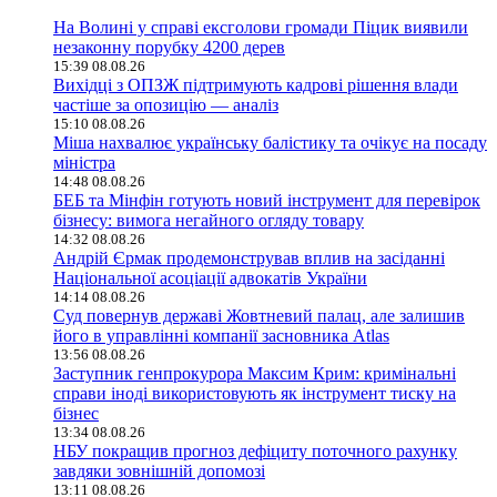
На Волині у справі ексголови громади Піцик виявили
незаконну порубку 4200 дерев
15:39 08.08.26
Вихідці з ОПЗЖ підтримують кадрові рішення влади
частіше за опозицію — аналіз
15:10 08.08.26
Міша нахвалює українську балістику та очікує на посаду
міністра
14:48 08.08.26
БЕБ та Мінфін готують новий інструмент для перевірок
бізнесу: вимога негайного огляду товару
14:32 08.08.26
Андрій Єрмак продемонстрував вплив на засіданні
Національної асоціації адвокатів України
14:14 08.08.26
Суд повернув державі Жовтневий палац, але залишив
його в управлінні компанії засновника Atlas
13:56 08.08.26
Заступник генпрокурора Максим Крим: кримінальні
справи іноді використовують як інструмент тиску на
бізнес
13:34 08.08.26
НБУ покращив прогноз дефіциту поточного рахунку
завдяки зовнішній допомозі
13:11 08.08.26