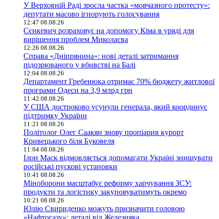
У Верховній Раді зросла частка «мовчазного протесту»:
депутати масово ігнорують голосування
12:47 08.08.26
Сєнкевич розраховує на допомогу Кіма в уряді для
вирішення проблем Миколаєва
12:26 08.08.26
Справа «Дніпрянина»: нові деталі затримання
підозрюваного у вбивстві на Балі
12:04 08.08.26
Департамент Гребенюка отримає 70% бюджету житлової
програми Одеси на 3,9 млрд грн
11:42 08.08.26
У США достроково усунули генерала, який координує
підтримку України
11:21 08.08.26
Політолог Олег Саакян знову пропіарив курорт
Кривецького біля Буковеля
11:04 08.08.26
Ілон Маск відмовляється допомагати Україні знищувати
російські пускові установки
10:41 08.08.26
Міноборони масштабує реформу харчування ЗСУ:
продукти та логістику закуповуватимуть окремо
10:21 08.08.26
Юлію Свириденко можуть призначити головою
«Нафтогазу»: деталі від Железняка