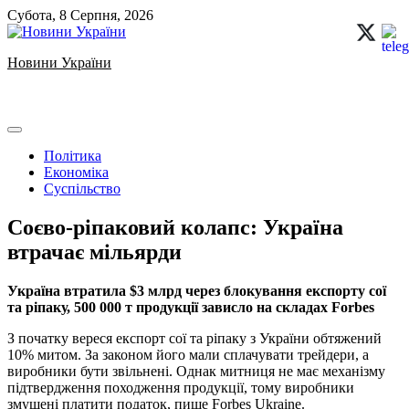
Skip
Субота, 8 Серпня, 2026
to
content
Новини України
Ukrainian news
Політика
Економіка
Суспільство
Соєво-ріпаковий колапс: Україна
втрачає мільярди
Україна втратила $3 млрд через блокування експорту сої
та ріпаку, 500 000 т продукції зависло на складах Forbes
З початку вереся експорт сої та ріпаку з України обтяжений
10% митом. За законом його мали сплачувати трейдери, а
виробники бути звільнені. Однак митниця не має механізму
підтвердження походження продукції, тому виробники
змушені платити податок, пише Forbes Ukraine.