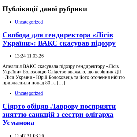
Публікації даної рубрики
Uncategorized
Свобода для гендиректора «Лісів
України»: ВАКС скасував підозру
13:24 11.03.26
️Апеляція ВАКС скасувала підозру гендиректору «Лісів
України» Болоховцю Слідство вважало, що керівник ДП
«Ліси України» Юрій Болоховець та його оточення нібито
привласнили понад 80 га […]
Uncategorized
Сіярто обіцяв Лаврову посприяти
зняттю санкцій з сестри олігарха
Усманова
12:47 31.03.26