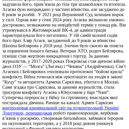
задушила його, прив’язала до тіла три шлакоблоки та втопила.
Агаєва було виправдано у частині вбивства, але засуджено до
8 років за розбій. ️ У 2021 році Верховний Суд залишив вирок
у силі. Однак вже у січні 2024 року Агаєва звільнили умовно-
достроково, незважаючи на невідбутий термін у понад рік. Він
утримувався в Житомирській ВК-4, де адміністрація
характеризувала його негативно. У тій самій колонії сидів
його брат Азяр Агаєв, засуджений до 9 років за вбивство
Шахіна Бейлярова у 2018 році. Злочин було скоєно як помста
за поранення їхнього батька. Ветеран АТО, родич Бейлярова,
пізніше став жертвою викрадення і тортур. За даними
журналістів, у 2017–2020 роках Покровськ став ареною війни
двох ОЗУ — “Мозга” (Лигача) і “Чекяна” (Андрійченка). Сім’ї
Агаєвих і Бейлярових очолювали протилежні “бойові крила”
конфлікту. Війна точилася між орієнтацією на злодія в законі
“Куцу” та авторитета Армена Саркісяна, убитого в Москві.
️‍️Саме згадка про Саркісяна, за даними журналістів, стала
тригером конфлікту Агаєва з Юнусовим у барі “Nant”.
Суперечка переросла у бійку та стрілянину, внаслідок якої
постраждала дівчина. Раніше на каналі: Армен Саркісян
контролював кримінальний світ на підконтрольній Україні
Донеччині, перешкоджав
роботі правоохоронців, вербував
в’язнів у росармію, створював батальйони, займався терором
на окупованих територіях, а у 2018 році дивом уникнув
екстрадиції з Франції завдяки махінаціям.