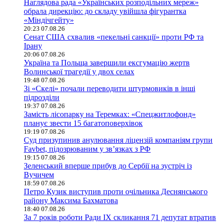
Наглядова рада «Українських розподільних мереж»
обрала дирекцію: до складу увійшла фігурантка
«Міндічгейту»
20:23 07.08.26
Сенат США схвалив «пекельні санкції» проти РФ та
Ірану
20:06 07.08.26
Україна та Польща завершили ексгумацію жертв
Волинської трагедії у двох селах
19:48 07.08.26
Зі «Скелі» почали переводити штурмовиків в інші
підрозділи
19:37 07.08.26
Замість лісопарку на Теремках: «Спецжитлофонд»
планує звести 15 багатоповерхівок
19:19 07.08.26
Суд призупинив анулювання ліцензій компаніям групи
Favbet, підозрюваним у зв’язках з РФ
19:15 07.08.26
Зеленський вперше прибув до Сербії на зустріч із
Вучичем
18:59 07.08.26
Петро Кузик виступив проти очільника Деснянського
району Максима Бахматова
18:40 07.08.26
За 7 років роботи Ради IX скликання 71 депутат втратив