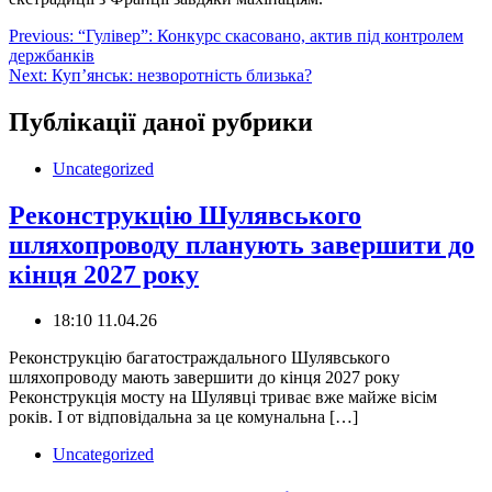
Навігація
Previous:
“Гулівер”: Конкурс скасовано, актив під контролем
держбанків
записів
Next:
Куп’янськ: незворотність близька?
Публікації даної рубрики
Uncategorized
Реконструкцію Шулявського
шляхопроводу планують завершити до
кінця 2027 року
18:10 11.04.26
️Реконструкцію багатостраждального Шулявського
шляхопроводу мають завершити до кінця 2027 року
Реконструкція мосту на Шулявці триває вже майже вісім
років. І от відповідальна за це комунальна […]
Uncategorized