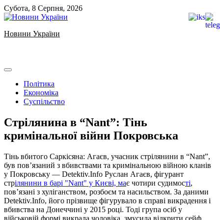
Skip
Субота, 8 Серпня, 2026
to
content
Новини України
Ukrainian news
Політика
Економіка
Суспільство
Стрілянина в “Nant”: Тінь
кримінальної війни Покровська
Тінь вбитого Саркісяна: Агаєв, учасник стрілянини в “Nant”,
був пов’язаний з вбивствами та кримінальною війною кланів
у Покровську — Detektiv.Info Руслан Агаєв, фігурант
стр
ілянини в барі "Nant" у Києві, ма
є чотири судимос
ті
,
пов’язані з хуліганством, розбоєм та насильством. За даними
Detektiv.Info, його прізвище фігурувало в справі викрадення і
вбивства на Донеччині у 2015 році. Тоді група осіб у
військовій формі викрала чоловіка, змусила відкрити сейф,