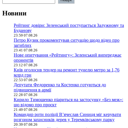
Новини
Рейтинг довіри: Зеленський поступається Залужному та
Буданову
23:59 07.08.26
Петро Кузик прокоментував ситуацію щодо відео про
загиблих
23:41 07.08.26
Нове опитування «Рейтингу»: Зеленський випереджає
опонентів
23:12 07.08.26
Київ оголосив тендер на ремонт тунелю метро за 1,76
млрд грн
22:53 07.08.26
Депутати Федоренко та Костенко готуються до
підвищення в армії
22:28 07.08.26
Кирило Тимошенко піариться на застосунку «Без меж»:
що відомо про проєкт
21:49 07.08.26
Командир роти поліції В’ячеслав Синиця міг керувати
розгоном захисників дерев у Теремківському парку
20:39 07.08.26