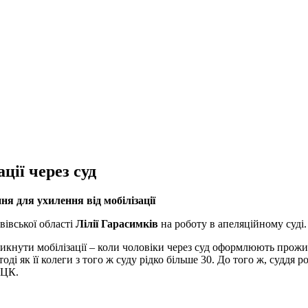
ції через суд
ня для ухилення
від мобілізації
івської області
Лілії Гарасимків
на роботу в апеляційному суді
икнути мобілізації – коли чоловіки через суд оформлюють прожив
ді як її колеги з того ж суду рідко більше 30. До того ж, суддя р
ТЦК.