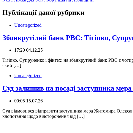
записів
Публікації даної рубрики
Uncategorized
Збанкрутілий банк РВС: Тігіпко, Супру
17:20 04.12.25
Тігіпко, Супруненко і фінтех: на збанкрутілий банк РВС є чотир
який […]
Uncategorized
Суд залишив на посаді заступника ме
00:05 15.07.26
️Суд відмовився відправити заступника мера Житомира Олекса
клопотання щодо відсторонення від […]