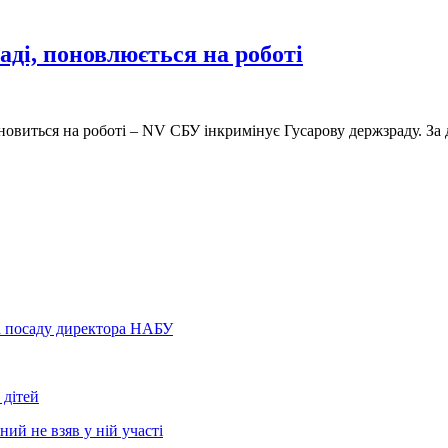
ді, поновлюється на роботі
виться на роботі – NV СБУ інкримінує Гусарову держзраду. За 
а посаду директора НАБУ
 дітей
ний не взяв у ній участі