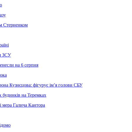
ю
азу
єм Стерненком
раїні
м ЗСУ
енесли на 6 серпня
люка
она Кузнєцова: фігурує ім’я голови СБУ
х будинків на Теремках
ві мера Галича Кантора
ідомо