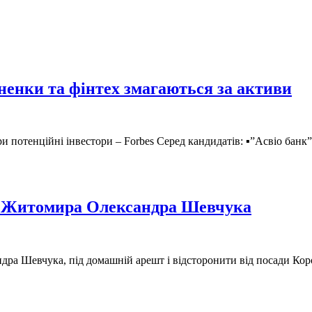
ненки та фінтех змагаються за активи
и потенційні інвестори – Forbes Серед кандидатів: ▪️”Асвіо банк
ра Житомира Олександра Шевчука
ндра Шевчука, під домашній арешт і відсторонити від посади К