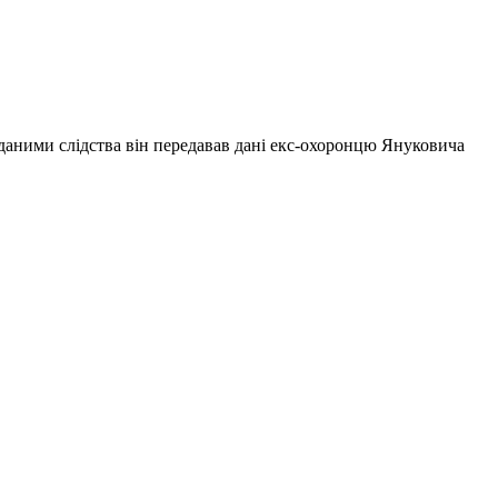
даними слідства він передавав дані екс-охоронцю Януковича