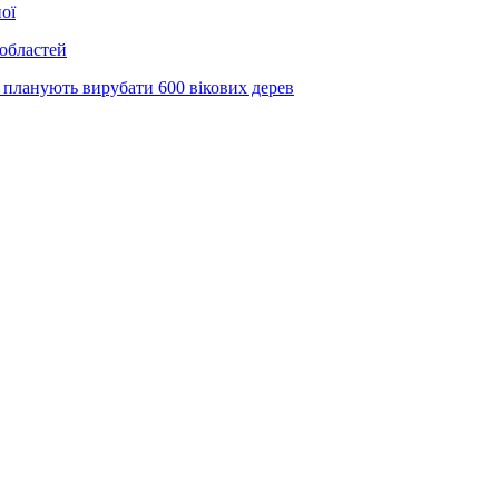
ої
 областей
 планують вирубати 600 вікових дерев