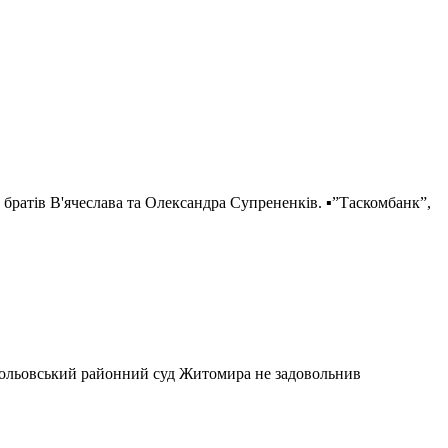
” братів В'ячеслава та Олександра Супрененків. ▪️”Таскомбанк”,
орольовський районний суд Житомира не задовольнив