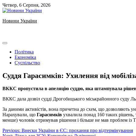
Skip
Четвер, 6 Серпня, 2026
to
content
Новини України
Ukrainian news
Політика
Економіка
Суспільство
Суддя Гарасимків: Ухилення від мобіліза
ВККС пропустила в апеляцію суддю, яка штампувала рішен
ВККС дала дозвіл судді Дрогобицького міськрайонного суду Льв
За даними активістів, вона причетна до схем, що дозволяють ун
Нарахували, що
Гарасимків
ухвалила понад 160 таких рішень, то
менше) чоловік отримував рішення і більше не мав проблем із 
Навігація
Previous:
Внески України в ЄС: прохання про відтермінування
Next:
Ліжка для ЗСУ: Корупція на Львівщині