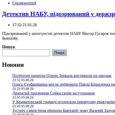
Uncategorized
Детектив НАБУ, підозрюваний у держзра
17:32 21.01.26
Підозрюваний у шпигунстві детектив НАБУ Віктор Гусаров поно
Іванцову.
Пошук
Пошук
Новини
Політичні проекти Олени Зеркаль виставили на продаж
23:52 05.08.26
Ольга Стефанішина могла лобіювати Павла Кириленка н
23:23 05.08.26
Драпатий призначив Собка своїм заступником
23:05 05.08.26
У Краматорській громаді оголосили примусову евакуацію
22:43 05.08.26
Зустріч з міністром оборони Британії: чому Валерій Залуж
22:28 05.08.26