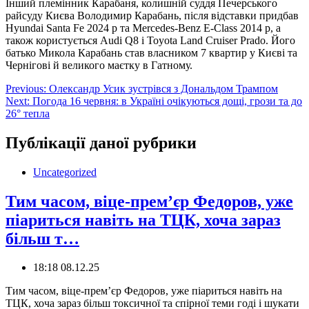
Інший племінник Карабаня, колишній суддя Печерського
райсуду Києва Володимир Карабань, після відставки придбав
Hyundai Santa Fe 2024 р та Mercedes-Benz E-Class 2014 р, а
також користується Audi Q8 і Toyota Land Cruiser Prado. Його
батько Микола Карабань став власником 7 квартир у Києві та
Чернігові й великого маєтку в Гатному.
Навігація
Previous:
Олександр Усик зустрівся з Дональдом Трампом
Next:
Погода 16 червня: в Україні очікуються дощі, грози та до
записів
26° тепла
Публікації даної рубрики
Uncategorized
Тим часом, віце-прем’єр Федоров, уже
піариться навіть на ТЦК, хоча зараз
більш т…
18:18 08.12.25
Тим часом, віце-прем’єр Федоров, уже піариться навіть на
ТЦК, хоча зараз більш токсичної та спірної теми годі і шукати