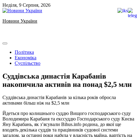
Skip
Неділя, 9 Серпня, 2026
to
content
Новини України
Ukrainian news
Політика
Економіка
Суспільство
Суддівська династія Карабанів
накопичила активів на понад $2,5 млн
️Суддівська династія Карабанів за кілька років обросла
активами більш ніж на $2,5 млн
Йдеться про колишнього суддю Вищого господарського суду
Володимира Карабаня та екссуддю Господарського суду Києва
Яну Карабань, як зʼясували Bihus.info родина, до якої ще
входять декілька суддів та працівників судової системи
загалом, за останні роки набула у власність майна, вартість на