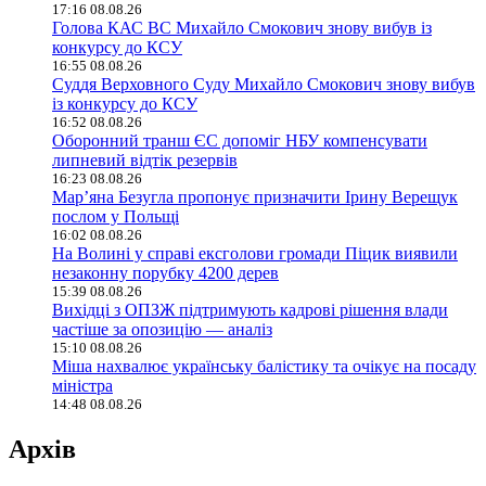
17:16 08.08.26
Голова КАС ВС Михайло Смокович знову вибув із
конкурсу до КСУ
16:55 08.08.26
Суддя Верховного Суду Михайло Смокович знову вибув
із конкурсу до КСУ
16:52 08.08.26
Оборонний транш ЄС допоміг НБУ компенсувати
липневий відтік резервів
16:23 08.08.26
Мар’яна Безугла пропонує призначити Ірину Верещук
послом у Польщі
16:02 08.08.26
На Волині у справі ексголови громади Піцик виявили
незаконну порубку 4200 дерев
15:39 08.08.26
Вихідці з ОПЗЖ підтримують кадрові рішення влади
частіше за опозицію — аналіз
15:10 08.08.26
Міша нахвалює українську балістику та очікує на посаду
міністра
14:48 08.08.26
Архів