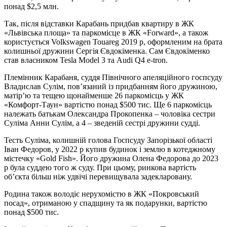
понад $2,5 млн.
Так, після відставки Карабань придбав квартиру в ЖК
«Львівська площа» та паркомісце в ЖК «Forward», а також
користується Volkswagen Touareg 2019 р, оформленим на брата
колишньої дружини Сергія Євдокіменка. Сам Євдокіменко
став власником Tesla Model 3 та Audi Q4 e-tron.
Племінник Карабаня, суддя Північного апеляційного госпсуду
Владислав Сулім, пов’язаний із придбанням його дружиною,
матір’ю та тещею щонайменше 26 паркомісць у ЖК
«Комфорт-Таун» вартістю понад $500 тис. Ще 6 паркомісць
належать батькам Олександра Прокопенка – чоловіка сестри
Суліма Анни Сулім, а 4 – зведеній сестрі дружини судді.
Тесть Суліма, колишній голова Госпсуду Запорізької області
Іван Федоров, у 2022 р купив будинок і землю в котеджному
містечку «Gold Fish». Його дружина Олена Федорова до 2023
р була суддею того ж суду. При цьому, ринкова вартість
об’єкта більш ніж удвічі перевищувала задекларовану.
Родина також володіє нерухомістю в ЖК «Покровський
посад», отриманою у спадщину та як подарунки, вартістю
понад $500 тис.