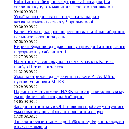
Елітні авто за безцінь: як українські посадовці та
силовики купують машини з великими знижками
09:46 09.08.26
Україна погодилася не атакувати танкери з
казахстанською нафтою у Чорному морі
09:30 09.08.26
Вплив Єрмака, кадрові перестановки та тіньовий ринок
пального: головне за день
07:58 09.08.26
Кирило Буданов відвідав голову громади Гатного, якого
підозрюють у хабарництві
22:27 08.08.26
На мітинг у лісопарку на Теремках замість Кличка
прибув Петро Пантелеєв
21:32 08.08.26
Україна отримає від Туреччини ракети ATACMS та
пускові установки MLRS
20:29 08.08.26
Паркінг замість школи: НАЗК та поліція викрили схему
екскерівника лісгоспу на Київщині
18:05 08.08.26
Заради статистики: в ОГП виявили проблему штучного
«малювання» організованих злочинних груп
17:38 08.08.26
Тіньовий бензин займає до 15% ринку України: бюджет
втрачає мільярди