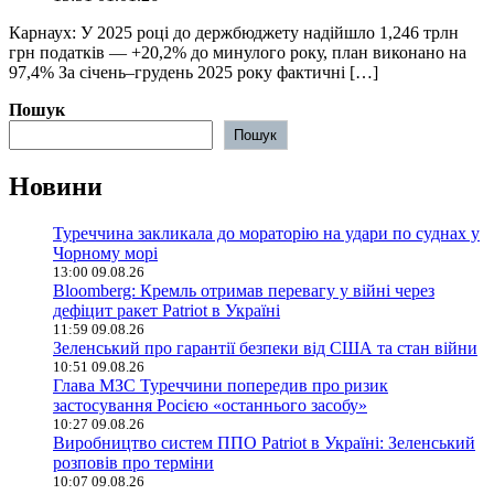
Карнаух: У 2025 році до держбюджету надійшло 1,246 трлн
грн податків — +20,2% до минулого року, план виконано на
97,4% За січень–грудень 2025 року фактичні […]
Пошук
Пошук
Новини
Туреччина закликала до мораторію на удари по суднах у
Чорному морі
13:00 09.08.26
Bloomberg: Кремль отримав перевагу у війні через
дефіцит ракет Patriot в Україні
11:59 09.08.26
Зеленський про гарантії безпеки від США та стан війни
10:51 09.08.26
Глава МЗС Туреччини попередив про ризик
застосування Росією «останнього засобу»
10:27 09.08.26
Виробництво систем ППО Patriot в Україні: Зеленський
розповів про терміни
10:07 09.08.26