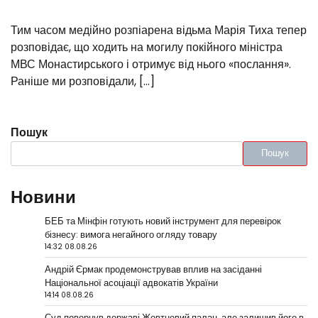
Тим часом медійно розпіарена відьма Марія Тиха тепер
розповідає, що ходить на могилу покійного міністра
МВС Монастирського і отримує від нього «послання».
Раніше ми розповідали, […]
Пошук
Пошук
Новини
БЕБ та Мінфін готують новий інструмент для перевірок
бізнесу: вимога негайного огляду товару
14:32 08.08.26
Андрій Єрмак продемонстрував вплив на засіданні
Національної асоціації адвокатів України
14:14 08.08.26
Суд повернув державі Жовтневий палац, але залишив його в