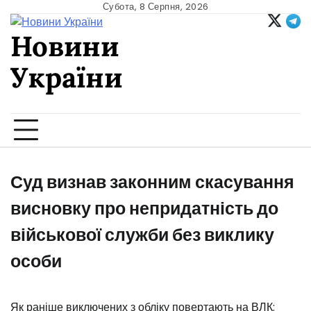
Skip
Субота, 8 Серпня, 2026
to
Новини
content
України
Ukrainian news
Суд визнав законним скасування
висновку про непридатність до
військової служби без виклику
особи
️Як раніше виключених з обліку повертають на ВЛК: