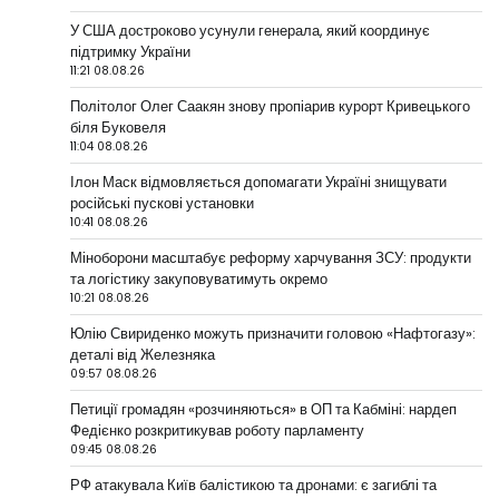
У США достроково усунули генерала, який координує
підтримку України
11:21 08.08.26
Політолог Олег Саакян знову пропіарив курорт Кривецького
біля Буковеля
11:04 08.08.26
Ілон Маск відмовляється допомагати Україні знищувати
російські пускові установки
10:41 08.08.26
Міноборони масштабує реформу харчування ЗСУ: продукти
та логістику закуповуватимуть окремо
10:21 08.08.26
Юлію Свириденко можуть призначити головою «Нафтогазу»:
деталі від Железняка
09:57 08.08.26
Петиції громадян «розчиняються» в ОП та Кабміні: нардеп
Федієнко розкритикував роботу парламенту
09:45 08.08.26
РФ атакувала Київ балістикою та дронами: є загиблі та