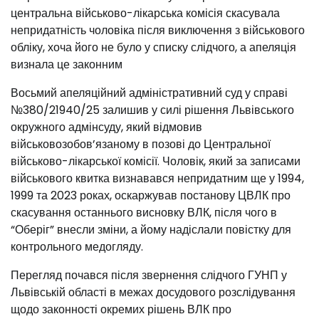
центральна військово-лікарська комісія скасувала
непридатність чоловіка після виключення з військового
обліку, хоча його не було у списку слідчого, а апеляція
визнала це законним
‍️Восьмий апеляційний адміністративний суд у справі
№380/21940/25 залишив у силі рішення Львівського
окружного адмінсуду, який відмовив
військовозобов’язаному в позові до Центральної
військово-лікарської комісії. Чоловік, який за записами
військового квитка визнавався непридатним ще у 1994,
1999 та 2023 роках, оскаржував постанову ЦВЛК про
скасування останнього висновку ВЛК, після чого в
“Оберіг” внесли зміни, а йому надіслали повістку для
контрольного медогляду.
️‍️️Перегляд почався після звернення слідчого ГУНП у
Львівській області в межах досудового розслідування
щодо законності окремих рішень ВЛК про