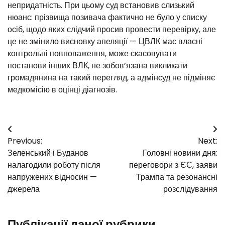
непридатність. При цьому суд встановив слизький
нюанс: прізвища позивача фактично не було у списку
осіб, щодо яких слідчий просив провести перевірку, але
це не змінило висновку апеляції — ЦВЛК має власні
контрольні повноваження, може скасовувати
постанови інших ВЛК, не зобов’язана викликати
громадянина на такий перегляд, а адмінсуд не підміняє
медкомісію в оцінці діагнозів.
Навігація
Previous:
Next:
записів
Зеленський і Буданов
Головні новини дня:
налагодили роботу після
переговори з ЄС, заяви
напружених відносин —
Трампа та резонансні
джерела
розслідування
Публікації даної рубрики