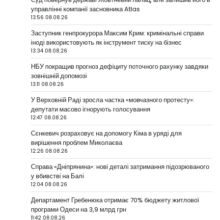
управлінні компанії засновника Atlas
13:56 08.08.26
Заступник генпрокурора Максим Крим: кримінальні справи
іноді використовують як інструмент тиску на бізнес
13:34 08.08.26
НБУ покращив прогноз дефіциту поточного рахунку завдяки
зовнішній допомозі
13:11 08.08.26
У Верховній Раді зросла частка «мовчазного протесту»:
депутати масово ігнорують голосування
12:47 08.08.26
Сєнкевич розраховує на допомогу Кіма в уряді для
вирішення проблем Миколаєва
12:26 08.08.26
Справа «Дніпрянина»: нові деталі затримання підозрюваного
у вбивстві на Балі
12:04 08.08.26
Департамент Гребенюка отримає 70% бюджету житлової
програми Одеси на 3,9 млрд грн
11:42 08.08.26