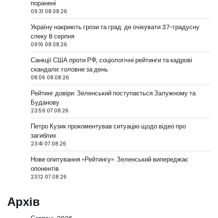
поранені
09:31 08.08.26
Україну накриють грози та град: де очікувати 37-градусну
спеку 8 серпня
09:16 08.08.26
Санкції США проти РФ, соціологічні рейтинги та кадрові
скандали: головне за день
08:06 08.08.26
Рейтинг довіри: Зеленський поступається Залужному та
Буданову
23:59 07.08.26
Петро Кузик прокоментував ситуацію щодо відео про
загиблих
23:41 07.08.26
Нове опитування «Рейтингу»: Зеленський випереджає
опонентів
23:12 07.08.26
Архів