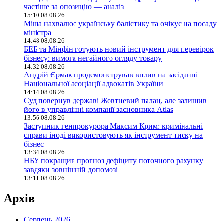
частіше за опозицію — аналіз
15:10 08.08.26
Міша нахвалює українську балістику та очікує на посаду
міністра
14:48 08.08.26
БЕБ та Мінфін готують новий інструмент для перевірок
бізнесу: вимога негайного огляду товару
14:32 08.08.26
Андрій Єрмак продемонстрував вплив на засіданні
Національної асоціації адвокатів України
14:14 08.08.26
Суд повернув державі Жовтневий палац, але залишив
його в управлінні компанії засновника Atlas
13:56 08.08.26
Заступник генпрокурора Максим Крим: кримінальні
справи іноді використовують як інструмент тиску на
бізнес
13:34 08.08.26
НБУ покращив прогноз дефіциту поточного рахунку
завдяки зовнішній допомозі
13:11 08.08.26
Архів
Серпень 2026