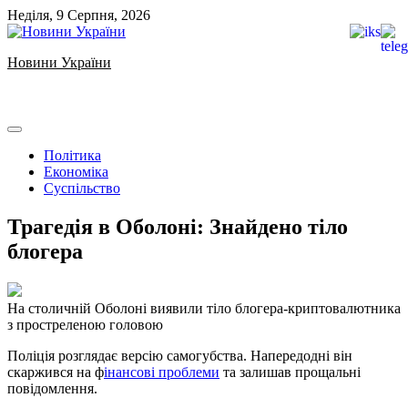
Skip
Неділя, 9 Серпня, 2026
to
content
Новини України
Ukrainian news
Політика
Економіка
Суспільство
Трагедія в Оболоні: Знайдено тіло
блогера
На столичній Оболоні виявили тіло блогера-криптовалютника
з простреленою головою
Поліція розглядає версію самогубства. Напередодні він
скаржився на ф
інансові проблеми
та залишав прощальні
повідомлення.