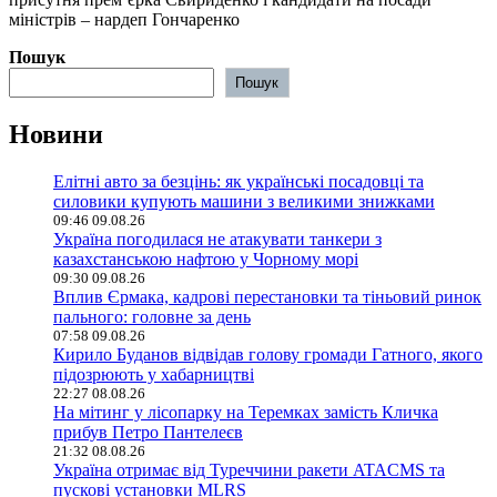
міністрів – нардеп Гончаренко
Пошук
Пошук
Новини
Елітні авто за безцінь: як українські посадовці та
силовики купують машини з великими знижками
09:46 09.08.26
Україна погодилася не атакувати танкери з
казахстанською нафтою у Чорному морі
09:30 09.08.26
Вплив Єрмака, кадрові перестановки та тіньовий ринок
пального: головне за день
07:58 09.08.26
Кирило Буданов відвідав голову громади Гатного, якого
підозрюють у хабарництві
22:27 08.08.26
На мітинг у лісопарку на Теремках замість Кличка
прибув Петро Пантелеєв
21:32 08.08.26
Україна отримає від Туреччини ракети ATACMS та
пускові установки MLRS