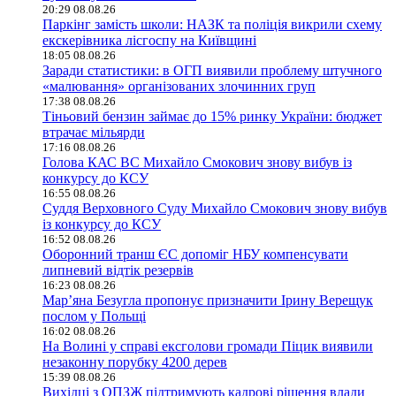
20:29 08.08.26
Паркінг замість школи: НАЗК та поліція викрили схему
екскерівника лісгоспу на Київщині
18:05 08.08.26
Заради статистики: в ОГП виявили проблему штучного
«малювання» організованих злочинних груп
17:38 08.08.26
Тіньовий бензин займає до 15% ринку України: бюджет
втрачає мільярди
17:16 08.08.26
Голова КАС ВС Михайло Смокович знову вибув із
конкурсу до КСУ
16:55 08.08.26
Суддя Верховного Суду Михайло Смокович знову вибув
із конкурсу до КСУ
16:52 08.08.26
Оборонний транш ЄС допоміг НБУ компенсувати
липневий відтік резервів
16:23 08.08.26
Мар’яна Безугла пропонує призначити Ірину Верещук
послом у Польщі
16:02 08.08.26
На Волині у справі ексголови громади Піцик виявили
незаконну порубку 4200 дерев
15:39 08.08.26
Вихідці з ОПЗЖ підтримують кадрові рішення влади