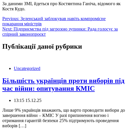
За даними ЗМІ, йдеться про Костянтина Ганіча, відомого як
Костя Кудо.
Навігація
Previous:
Зеленський заблокував навіть компромісне
покарання міністрів
записів
Next:
Підприємства під загрозою зупинки: Рада голосує за
спірний законопроєкт
Публікації даної рубрики
Uncategorized
Більшість українців проти виборів під
час війни: опитування КМІС
13:15 15.12.25
Лише 9% українців вважають, що варто проводити вибори до
завершення війни – КМІС У разі припинення вогню і
отримання гарантій безпеки 25% підтримують проведення
виборів […]