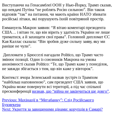
Виступаючи на Генасамблеї ООН у Нью-Йорку, Трамп сказав,
що невдачі Путіна “не роблять Росію сильною”. Він також
відповів “так” на питання, чи мають країни НАТО збивати
російські літаки, які порушують їхній повітряний простір.
Еммануель Макрон заявив: “Я вітаю коментарі президента
США… і вітаю те, що він вірить у здатність України не лише
триматися, а й захищати свої права”. Головний дипломат ЄС
Кая Каллас сказала: “Він зробив дуже сильну заяву, яку ми
раніше не чули”.
Дипломати у Брюсселі нагадали Politico, що Трамп часто
змінює позиції. Один із союзників Макрона на умова
анонімності сказав Politico: “Те, що Трамп каже у понеділок,
не завжди збігається з тим, що він каже у вівторок”.
Контекст: вчора Зеленський назвав зустріч із Трампом
“найбільш наповненою”, сам президент США заявив, що
Україна може повернути всі території, а під час спільної
пресконференції
визнав, що “війна не закінчиться ще довго”
.
Навігація
Previous:
Махінації в “Мегабанку”: Слід Російського
Букмекера
записів
Next:
Укриття за завищеними цінами: корупція в Самарі?