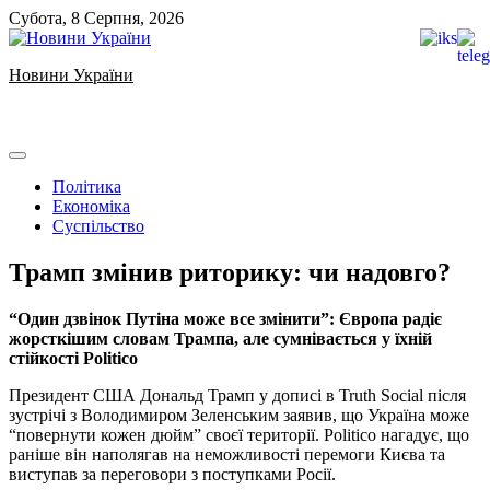
Skip
Субота, 8 Серпня, 2026
to
content
Новини України
Ukrainian news
Політика
Економіка
Суспільство
Трамп змінив риторику: чи надовго?
“Один дзвінок Путіна може все змінити”: Європа радіє
жорсткішим словам Трампа, але сумнівається у їхній
стійкості Politico
Президент США Дональд Трамп у дописі в Truth Social після
зустрічі з Володимиром Зеленським заявив, що Україна може
“повернути кожен дюйм” своєї території. Politico нагадує, що
раніше він наполягав на неможливості перемоги Києва та
виступав за переговори з поступками Росії.