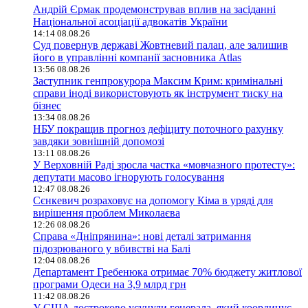
Андрій Єрмак продемонстрував вплив на засіданні
Національної асоціації адвокатів України
14:14 08.08.26
Суд повернув державі Жовтневий палац, але залишив
його в управлінні компанії засновника Atlas
13:56 08.08.26
Заступник генпрокурора Максим Крим: кримінальні
справи іноді використовують як інструмент тиску на
бізнес
13:34 08.08.26
НБУ покращив прогноз дефіциту поточного рахунку
завдяки зовнішній допомозі
13:11 08.08.26
У Верховній Раді зросла частка «мовчазного протесту»:
депутати масово ігнорують голосування
12:47 08.08.26
Сєнкевич розраховує на допомогу Кіма в уряді для
вирішення проблем Миколаєва
12:26 08.08.26
Справа «Дніпрянина»: нові деталі затримання
підозрюваного у вбивстві на Балі
12:04 08.08.26
Департамент Гребенюка отримає 70% бюджету житлової
програми Одеси на 3,9 млрд грн
11:42 08.08.26
У США достроково усунули генерала, який координує