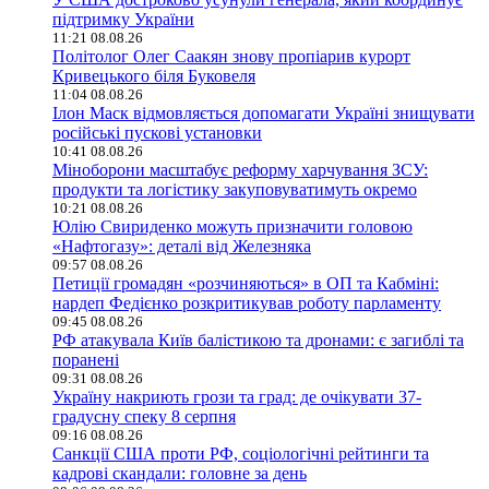
підтримку України
11:21 08.08.26
Політолог Олег Саакян знову пропіарив курорт
Кривецького біля Буковеля
11:04 08.08.26
Ілон Маск відмовляється допомагати Україні знищувати
російські пускові установки
10:41 08.08.26
Міноборони масштабує реформу харчування ЗСУ:
продукти та логістику закуповуватимуть окремо
10:21 08.08.26
Юлію Свириденко можуть призначити головою
«Нафтогазу»: деталі від Железняка
09:57 08.08.26
Петиції громадян «розчиняються» в ОП та Кабміні:
нардеп Федієнко розкритикував роботу парламенту
09:45 08.08.26
РФ атакувала Київ балістикою та дронами: є загиблі та
поранені
09:31 08.08.26
Україну накриють грози та град: де очікувати 37-
градусну спеку 8 серпня
09:16 08.08.26
Санкції США проти РФ, соціологічні рейтинги та
кадрові скандали: головне за день