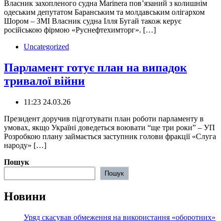
Власник захопленого судна Marinera повʼязаний з колишнім
одеським депутатом Баранським та молдавським олігархом
Шором – ЗМІ Власник судна Ілля Бугай також керує
російською фірмою «Руснефтехимторг». […]
Uncategorized
Парламент готує план на випадок
тривалої війни
11:23 24.03.26
️Президент доручив підготувати план роботи парламенту в
умовах, якщо Україні доведеться воювати “ще три роки” – УП
Розробкою плану займається заступник голови фракції «Слуга
народу» […]
Пошук
Пошук
Новини
Уряд скасував обмеження на використання «оборотних»