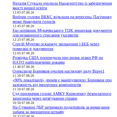
Наталія Стукало очолила Нацагентство із забезпечення
якості вищої освіти
13:05 07.08.26
Вибори голови ВККС відклали на вересень: Пасічнику
може бракувати голосів
12:45 07.08.26
Екс-керівник Мукачівського ТЦК знищував документи
для незаконного списання ухилянтів
12:25 07.08.26
Сергій Мунтян оскаржує звільнення з БЕБ через
помилки в документах
12:05 07.08.26
Розвідка США попередила про ризик атаки РФ на
НАТО найближчими роками
11:46 07.08.26
Олександр Борняков очолив наглядову раду Brave1
11:28 07.08.26
«90% локалізації» дронів є маніпуляцією: Борняков про
залежність від імпортних компонентів
11:10 07.08.26
Суд призначив голові АМКУ Кириленку безоплатного
захисника через затягування справи
10:50 07.08.26
На Сумщині ДБР затримало податківців за вимагання
хабаря за зменшення штрафу
10:32 07.08.26