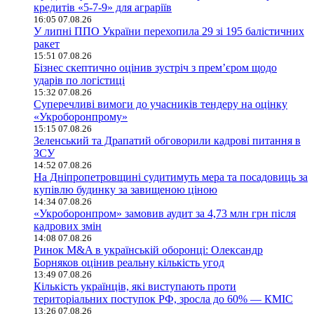
кредитів «5-7-9» для аграріїв
16:05 07.08.26
У липні ППО України перехопила 29 зі 195 балістичних
ракет
15:51 07.08.26
Бізнес скептично оцінив зустріч з прем’єром щодо
ударів по логістиці
15:32 07.08.26
Суперечливі вимоги до учасників тендеру на оцінку
«Укроборонпрому»
15:15 07.08.26
Зеленський та Драпатий обговорили кадрові питання в
ЗСУ
14:52 07.08.26
На Дніпропетровщині судитимуть мера та посадовиць за
купівлю будинку за завищеною ціною
14:34 07.08.26
«Укроборонпром» замовив аудит за 4,73 млн грн після
кадрових змін
14:08 07.08.26
Ринок M&A в українській оборонці: Олександр
Борняков оцінив реальну кількість угод
13:49 07.08.26
Кількість українців, які виступають проти
територіальних поступок РФ, зросла до 60% — КМІС
13:26 07.08.26