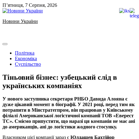
Skip
П’ятниця, 7 Серпня, 2026
to
content
Новини України
Ukrainian news
Політика
Економіка
Суспільство
Тіньовий бізнес: узбецький слід в
українських компаніях
У нового заступника секретаря РНБО Давида Алояна є
дуже цікавий момент в біографії. У 2021 році, перед тим як
потрапити в Мінстратегпром, він працював у Київському
філіалі Американської логістичної компанії ТОВ «Еверест
ТС». Сміємо припустити, що наразі ця компанія не має ані
до американців, ані до логістики жодного стосунку.
Власником цієї компанії зараз є
Юлдашев Бахтійор