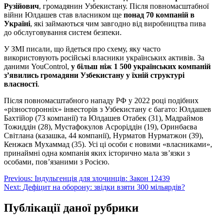
Рузійович
, громадянин Узбекистану. Після повномасштабної
війни Юлдашев став власником ще
понад 70 компаній в
Україні
, які займаються чим завгодно від виробництва пива
до обслуговування систем безпеки.
У ЗМІ писали, що йдеться про схему, яку часто
використовують російські власники українських активів. За
даними YouControl,
у більш ніж 1 500 українських компаній
зʼявились громадяни Узбекистану у їхній структурі
власності
.
Після повномасштабного нападу РФ у 2022 році подібних
«різносторонніх» інвесторів з Узбекистану є багато: Юлдашев
Бахтійор (73 компанії) та Юлдашев Отабек (31), Мадраймов
Тожиддін (28), Мустафокулов Асроріддін (19), Оринбаєва
Світлана (казашка, 44 компанії), Нурматов Нурматжон (39),
Кенжаєв Мухаммад (35). Усі ці особи є новими «власниками»,
принаймні одна компанія яких історично мала звʼязки з
особами, повʼязаними з Росією.
Навігація
Previous:
Індульгенція для злочинців: Закон 12439
Next:
Дефіцит на оборону: звідки взяти 300 мільярдів?
записів
Публікації даної рубрики