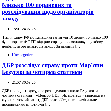
близько 100 поранених та
розслідування щодо організаторів
заходу
15:01 24.07.26
️ Після удару РФ по Київщині загинули 10 людей і близько 100
були поранені: ОГП відкрив справу про можливу службову
недбалість організаторів заходу За даними […]
Uncategorized
ДБР розслідує справу проти Мар’яни
Безуглої за чотирма статтями
21:57 30.03.26
ДБР проводить досудове розслідування щодо Безуглої за
чотирма статтями – «Цензор.НЕТ» Як йдеться у відповіді на
журналістський запит, ДБР веде обʼєднане кримінальне
провадження за чотирма […]