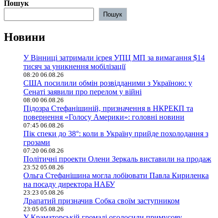
Пошук
Пошук
Новини
У Вінниці затримали ієрея УПЦ МП за вимагання $14
тисяч за уникнення мобілізації
08:20 06.08.26
США посилили обмін розвідданими з Україною: у
Сенаті заявили про перелом у війні
08:00 06.08.26
Підозра Стефанішиній, призначення в НКРЕКП та
повернення «Голосу Америки»: головні новини
07:45 06.08.26
Пік спеки до 38°: коли в Україну прийде похолодання з
грозами
07:20 06.08.26
Політичні проекти Олени Зеркаль виставили на продаж
23:52 05.08.26
Ольга Стефанішина могла лобіювати Павла Кириленка
на посаду директора НАБУ
23:23 05.08.26
Драпатий призначив Собка своїм заступником
23:05 05.08.26
У Краматорській громаді оголосили примусову