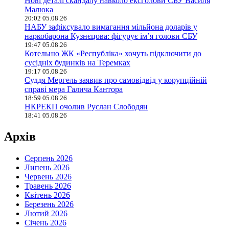
Нові деталі скандалу навколо ексголови СБУ Василя
Малюка
20:02 05.08.26
НАБУ зафіксувало вимагання мільйона доларів у
наркобарона Кузнєцова: фігурує ім’я голови СБУ
19:47 05.08.26
Котельню ЖК «Республіка» хочуть підключити до
сусідніх будинків на Теремках
19:17 05.08.26
Суддя Мергель заявив про самовідвід у корупційній
справі мера Галича Кантора
18:59 05.08.26
НКРЕКП очолив Руслан Слободян
18:41 05.08.26
Архів
Серпень 2026
Липень 2026
Червень 2026
Травень 2026
Квітень 2026
Березень 2026
Лютий 2026
Січень 2026