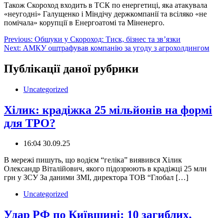
Також Скороход входить в ТСК по енергетиці, яка атакувала
«неугодні» Галущенко і Міндічу держкомпанії та всіляко «не
помічала» корупції в Енергоатомі та Міненерго.
Навігація
Previous:
Обшуки у Скороход: Тиск, бізнес та зв’язки
Next:
АМКУ оштрафував компанію за угоду з агрохолдингом
записів
Публікації даної рубрики
Uncategorized
Хілик: крадіжка 25 мільйонів на формі
для ТРО?
16:04 30.09.25
В мережі пишуть, що водієм “геліка” виявився Хілик
Олександр Віталійович, якого підозрюють в крадіжці 25 млн
грн у ЗСУ За даними ЗМІ, директора ТОВ “Глобал […]
Uncategorized
Удар РФ по Київщині: 10 загиблих,