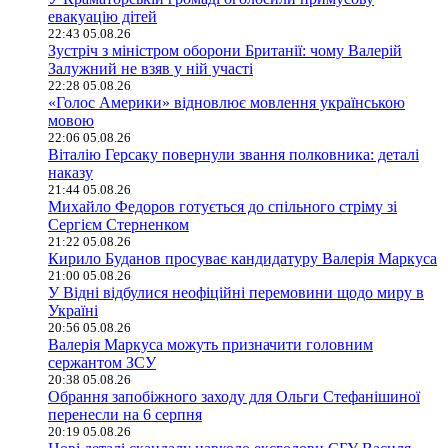
евакуацію дітей
22:43 05.08.26
Зустріч з міністром оборони Британії: чому Валерій
Залужний не взяв у ній участі
22:28 05.08.26
«Голос Америки» відновлює мовлення українською
мовою
22:06 05.08.26
Віталію Герсаку повернули звання полковника: деталі
наказу
21:44 05.08.26
Михайло Федоров готується до спільного стріму зі
Сергієм Стерненком
21:22 05.08.26
Кирило Буданов просуває кандидатуру Валерія Маркуса
21:00 05.08.26
У Відні відбулися неофіційні перемовини щодо миру в
Україні
20:56 05.08.26
Валерія Маркуса можуть призначити головним
сержантом ЗСУ
20:38 05.08.26
Обрання запобіжного заходу для Ольги Стефанішиної
перенесли на 6 серпня
20:19 05.08.26