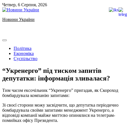
Skip
Четвер, 6 Серпня, 2026
to
content
Новини України
Ukrainian news
Політика
Економіка
Суспільство
“Укренерго” під тиском запитів
депутатки: інформація зливалася?
Тим часом ексочільник “Укренерго” пригадав, як Скороход
бомбардувала компанію запитами:
Зі своєї сторони можу засвідчити, що депутатка періодично
бомбардувала своїми запитами менеджмент Укренерго, а
відповіді компанії майже миттєво опинялися на телеграм-
помийках офісу Президента.