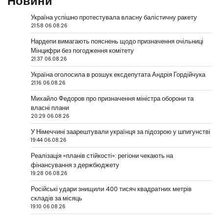
Новини
Україна успішно протестувала власну балістичну ракету
21:58 06.08.26
Нардепи вимагають пояснень щодо призначення очільниці
Мінцифри без погодження комітету
21:37 06.08.26
Україна оголосила в розшук ексдепутата Андрія Гордійчука
21:16 06.08.26
Михайло Федоров про призначення міністра оборони та
власні плани
20:29 06.08.26
У Німеччині заарештували українця за підозрою у шпигунстві
19:44 06.08.26
Реалізація «планів стійкості»: регіони чекають на
фінансування з держбюджету
19:28 06.08.26
Російські удари знищили 400 тисяч квадратних метрів
складів за місяць
19:10 06.08.26