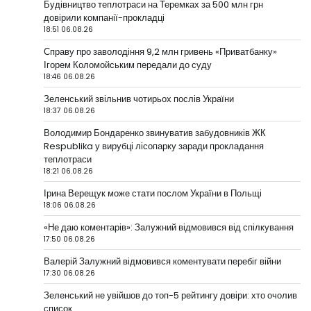
Будівництво теплотраси на Теремках за 500 млн грн
довірили компанії-прокладці
18:51 06.08.26
Справу про заволодіння 9,2 млн гривень «Приватбанку»
Ігорем Коломойським передали до суду
18:46 06.08.26
Зеленський звільнив чотирьох послів України
18:37 06.08.26
Володимир Бондаренко звинуватив забудовників ЖК
Respublika у вирубці лісопарку заради прокладання
теплотраси
18:21 06.08.26
Ірина Верещук може стати послом України в Польщі
18:06 06.08.26
«Не даю коментарів»: Залужний відмовився від спілкування
17:50 06.08.26
Валерій Залужний відмовився коментувати перебіг війни
17:30 06.08.26
Зеленський не увійшов до топ-5 рейтингу довіри: хто очолив
список