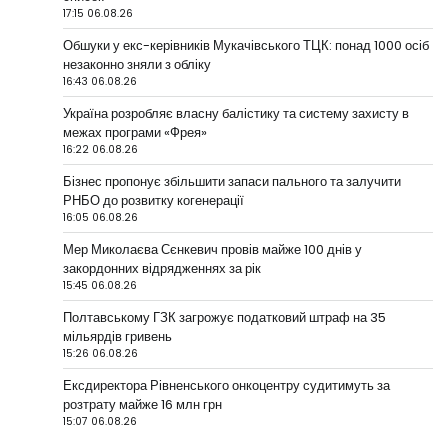
17:15 06.08.26
Обшуки у екс-керівників Мукачівського ТЦК: понад 1000 осіб
незаконно зняли з обліку
16:43 06.08.26
Україна розробляє власну балістику та систему захисту в
межах програми «Фрея»
16:22 06.08.26
Бізнес пропонує збільшити запаси пального та залучити
РНБО до розвитку когенерації
16:05 06.08.26
Мер Миколаєва Сєнкевич провів майже 100 днів у
закордонних відрядженнях за рік
15:45 06.08.26
Полтавському ГЗК загрожує податковий штраф на 35
мільярдів гривень
15:26 06.08.26
Ексдиректора Рівненського онкоцентру судитимуть за
розтрату майже 16 млн грн
15:07 06.08.26