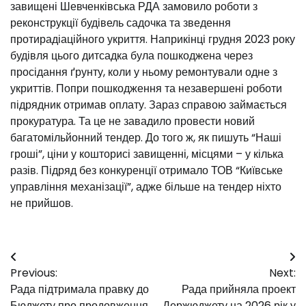
завищені Шевченківська РДА замовило роботи з
реконструкції будівель садочка та зведення
протирадіаційного укриття. Наприкінці грудня 2023 року
будівля цього дитсадка була пошкоджена через
просідання ґрунту, коли у ньому ремонтували одне з
укриттів. Попри пошкодження та незавершені роботи
підрядник отримав оплату. Зараз справою займається
прокуратура. Та це не завадило провести новий
багатомільйонний тендер. До того ж, як пишуть “Наші
гроші”, ціни у кошторисі завищенні, місцями – у кілька
разів. Підряд без конкуренції отримало ТОВ “Київське
управління механізації”, адже більше на тендер ніхто
не прийшов.
Навігація
Previous:
Next:
записів
️Рада підтримала правку до
️Рада прийняла проект
Бюджету про продовження
Держюджету на 2026 рік у