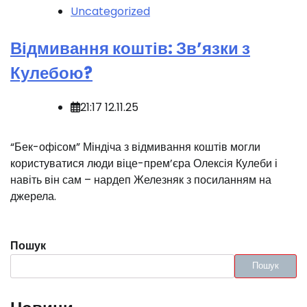
Uncategorized
Відмивання коштів: Зв’язки з
Кулебою?
21:17 12.11.25
“Бек-офісом” Міндіча з відмивання коштів могли
користуватися люди віце-прем’єра Олексія Кулеби і
навіть він сам – нардеп Железняк з посиланням на
джерела.
Пошук
Пошук