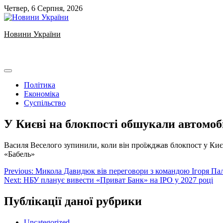
Skip
Четвер, 6 Серпня, 2026
to
content
Новини України
Ukrainian news
Політика
Економіка
Суспільство
У Києві на блокпості обшукали автомоб
️Василя Веселого зупинили, коли він проїжджав блокпост у Киє
«Бабель»
Навігація
Previous:
Микола Давидюк вів переговори з командою Ігоря Па
Next:
НБУ планує вивести «Приват Банк» на IPO у 2027 році
записів
Публікації даної рубрики
Uncategorized