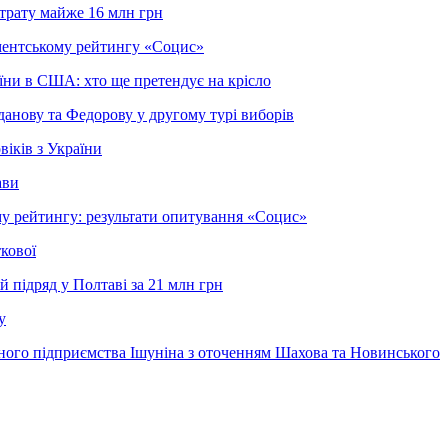
зтрату майже 16 млн грн
ментському рейтингу «Социс»
їни в США: хто ще претендує на крісло
анову та Федорову у другому турі виборів
іків з України
ави
у рейтингу: результати опитування «Социс»
кової
 підряд у Полтаві за 21 млн грн
у
нного підприємства Ішуніна з оточенням Шахова та Новинського