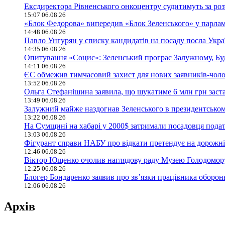
Ексдиректора Рівненського онкоцентру судитимуть за ро
15:07 06.08.26
«Блок Федорова» випередив «Блок Зеленського» у парла
14:48 06.08.26
Павло Унгурян у списку кандидатів на посаду посла Укра
14:35 06.08.26
Опитування «Социс»: Зеленський програє Залужному, Буд
14:11 06.08.26
ЄС обмежив тимчасовий захист для нових заявників-чолов
13:52 06.08.26
Ольга Стефанішина заявила, що шукатиме 6 млн грн заст
13:49 06.08.26
Залужний майже наздогнав Зеленського в президентськом
13:22 06.08.26
На Сумщині на хабарі у 2000$ затримали посадовця подат
13:03 06.08.26
Фігурант справи НАБУ про відкати претендує на дорожній
12:46 06.08.26
Віктор Ющенко очолив наглядову раду Музею Голодомор
12:25 06.08.26
Блогер Бондаренко заявив про зв’язки працівника оборо
12:06 06.08.26
Архів