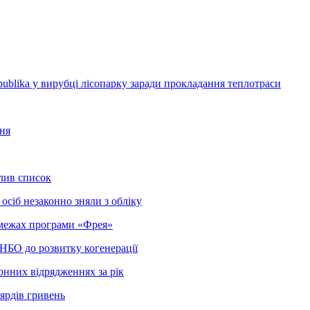
blika у вирубці лісопарку заради прокладання теплотраси
ння
олив список
осіб незаконно зняли з обліку
в межах програми «Фрея»
РНБО до розвитку когенерації
онних відрядженнях за рік
ярдів гривень