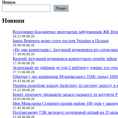
Пошук
Пошук
Новини
Володимир Бондаренко звинуватив забудовників ЖК Respu
18:21 06.08.26
Ірина Верещук може стати послом України в Польщі
18:06 06.08.26
«Не даю коментарів»: Залужний відмовився від спілкува
17:50 06.08.26
Валерій Залужний відмовився коментувати перебіг війни
17:30 06.08.26
Зеленський не увійшов до топ-5 рейтингу довіри: хто оч
17:15 06.08.26
Обшуки у екс-керівників Мукачівського ТЦК: понад 1000 
16:43 06.08.26
Україна розробляє власну балістику та систему захисту 
16:22 06.08.26
Бізнес пропонує збільшити запаси пального та залучити 
16:05 06.08.26
Мер Миколаєва Сєнкевич провів майже 100 днів у закорд
15:45 06.08.26
Полтавському ГЗК загрожує податковий штраф на 35 міль
15:26 06.08.26