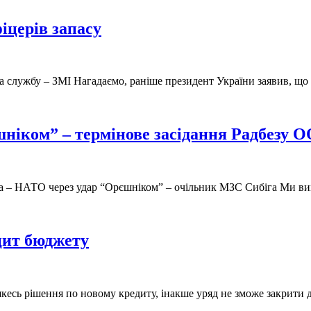
іцерів запасу
а службу – ЗМІ Нагадаємо, раніше президент України заявив, що у
єшніком” – термінове засідання Радбезу
на – НАТО через удар “Орєшніком” – очільник МЗС Сибіга Ми вима
іцит бюджету
кесь рішення по новому кредиту, інакше уряд не зможе закрити 