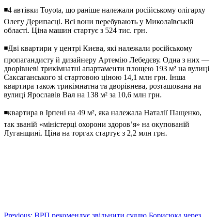
◾️4 автівки Toyota, що раніше належали російському олігарху
Олегу Дерипасці. Всі вони перебувають у Миколаївській
області. Ціна машин стартує з 524 тис. грн.
◾️Дві квартири у центрі Києва, які належали російському
пропагандисту й дизайнеру Артемію Лебедєву. Одна з них —
дворівневі трикімнатні апартаменти площею 193 м² на вулиці
Саксаганського зі стартовою ціною 14,1 млн грн. Інша
квартира також трикімнатна та дворівнева, розташована на
вулиці Ярославів Вал на 138 м² за 10,6 млн грн.
◾️квартира в Ірпені на 49 м², яка належала Наталії Пащенко,
так званій «міністерці охорони здоров’я» на окупованій
Луганщині. Ціна на торгах стартує з 2,2 млн грн.
Навігація
Previous:
ВРП рекомендує звільнити суддю Борисюка через