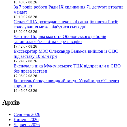
18:40 07.08.26
За 7 років роботи Ради IX скликання 71 депутат втратив
мандат
18:19 07.08.26
Сенат США розглядає «пекельні санкції» проти Росії:
голосування може відбутися сьогодні
18:02 07.08.26
Частина Подільського та Оболонського районів
залишилася без світла через аварію
17:42 07.08.26
Екссекретар МЗС Олександр Баньков вийшов із СІЗО
під заставу 10 млн грн
17:24 07.08.26
Ексначальника Мукачівського ТЦК відправили в СІЗО
без права застави
17:06 07.08.26
Брюссель блокує швидкий вступ України до ЄС через
корупцію
16:45 07.08.26
Архів
Серпень 2026
Липень 2026
Червень 2026