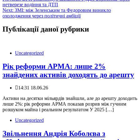
нетверезе водіння та ДТП
записів
Next:
ЗМІ: між Зеленським та Федоровим виникло
охолодження через політичні амбіції
Публікації даної рубрики
Uncategorized
Рік реформи АРМА: лише 2%
знайдених активів доходять до арешту
14:31 18.06.26
️‍️Активи на десятки мільярдів знайшли, але до арешту доходить
лише 2%: рік реформи АРМА показав розрив між гучним
розшуком майна і реальним результатом У 2025 […]
Uncategorized
Звільнення Андрія Коболєва з