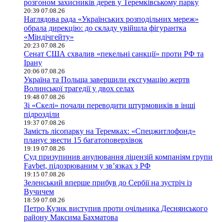
розгоном захисників дерев у Теремківському парку
20:39 07.08.26
Наглядова рада «Українських розподільних мереж»
обрала дирекцію: до складу увійшла фігурантка
«Міндічгейту»
20:23 07.08.26
Сенат США схвалив «пекельні санкції» проти РФ та
Ірану
20:06 07.08.26
Україна та Польща завершили ексгумацію жертв
Волинської трагедії у двох селах
19:48 07.08.26
Зі «Скелі» почали переводити штурмовиків в інші
підрозділи
19:37 07.08.26
Замість лісопарку на Теремках: «Спецжитлофонд»
планує звести 15 багатоповерхівок
19:19 07.08.26
Суд призупинив анулювання ліцензій компаніям групи
Favbet, підозрюваним у зв’язках з РФ
19:15 07.08.26
Зеленський вперше прибув до Сербії на зустріч із
Вучичем
18:59 07.08.26
Петро Кузик виступив проти очільника Деснянського
району Максима Бахматова