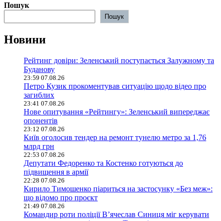
Пошук
Пошук
Новини
Рейтинг довіри: Зеленський поступається Залужному та
Буданову
23:59 07.08.26
Петро Кузик прокоментував ситуацію щодо відео про
загиблих
23:41 07.08.26
Нове опитування «Рейтингу»: Зеленський випереджає
опонентів
23:12 07.08.26
Київ оголосив тендер на ремонт тунелю метро за 1,76
млрд грн
22:53 07.08.26
Депутати Федоренко та Костенко готуються до
підвищення в армії
22:28 07.08.26
Кирило Тимошенко піариться на застосунку «Без меж»:
що відомо про проєкт
21:49 07.08.26
Командир роти поліції В’ячеслав Синиця міг керувати