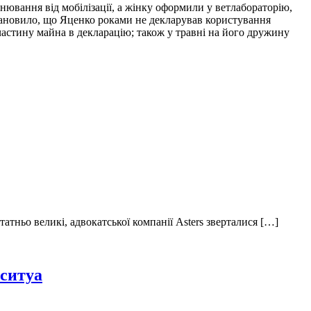
ювання від мобілізації, а жінку оформили у ветлабораторію,
тановило, що Яценко роками не декларував користування
 частину майна в декларацію; також у травні на його дружину
атньо великі, адвокатської компанії Asters зверталися […]
 ситуа