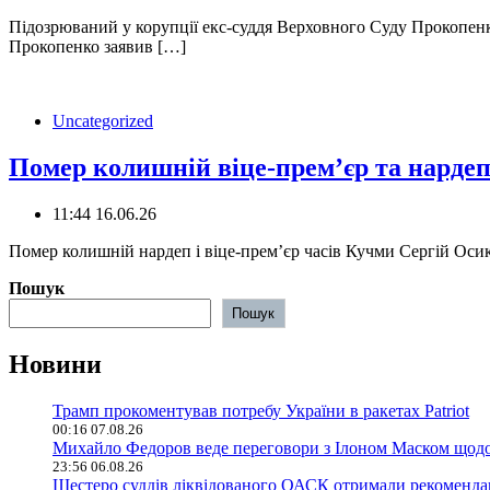
Підозрюваний у корупції екс-суддя Верховного Суду Прокопенк
Прокопенко заявив […]
Uncategorized
Помер колишній віце-прем’єр та нарде
11:44 16.06.26
️Помер колишній нардеп і віце-премʼєр часів Кучми Сергій Осик
Пошук
Пошук
Новини
Трамп прокоментував потребу України в ракетах Patriot
00:16 07.08.26
Михайло Федоров веде переговори з Ілоном Маском щодо 
23:56 06.08.26
Шестеро суддів ліквідованого ОАСК отримали рекомендац