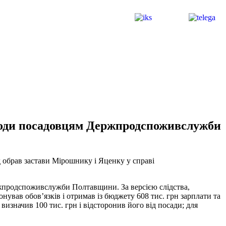
аходи посадовцям Держпродспоживслужби
уд обрав застави Мірошнику і Яценку у справі
ржпродспоживслужби Полтавщини. За версією слідства,
вав обов’язків і отримав із бюджету 608 тис. грн зарплати та
визначив 100 тис. грн і відсторонив його від посади; для