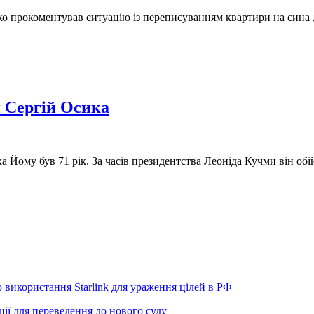
о прокоментував ситуацію із переписуванням квартири на сина д
п Сергій Осика
а Йому був 71 рік. За часів президентства Леоніда Кучми він об
використання Starlink для ураження цілей в РФ
ії для переведення до нового суду