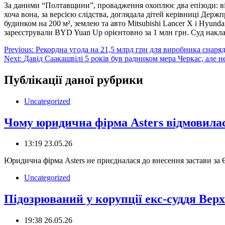
За даними “Полтавщини”, провадження охоплює два епізоди: ві
хоча вона, за версією слідства, доглядала дітей керівниці 
будинком на 200 м², землею та авто Mitsubishi Lancer X і Hyun
зареєстрували BYD Yuan Up орієнтовно за 1 млн грн. Суд накла
Навігація
Previous:
Рекордна угода на 21,5 млрд грн для виробника снаряд
Next:
Давід Саакашвілі 5 років був радником мера Черкас, але н
записів
Публікації даної рубрики
Uncategorized
Чому юридична фірма Asters відмовилас
13:19 23.05.26
Юридична фірма Asters не приєдналася до внесення застави за Є
Uncategorized
Підозрюваний у корупції екс-суддя Вер
19:38 26.05.26