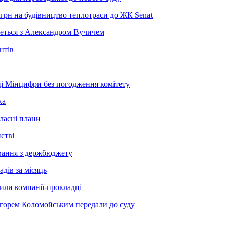
грн на будівництво теплотраси до ЖК Senat
неться з Александром Вучичем
нтів
і Мінцифри без погодження комітету
ка
ласні плани
стві
сування з держбюджету
дів за місяць
рили компанії-прокладці
Ігорем Коломойським передали до суду