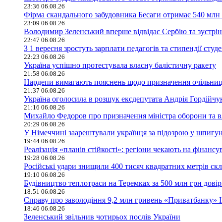
23:36 06.08.26
Фірма скандального забудовника Бесаги отримає 540 млн 
23:09 06.08.26
Володимир Зеленський вперше відвідає Сербію та зустрі
22:47 06.08.26
З 1 вересня зростуть зарплати педагогів та стипендії студе
22:23 06.08.26
Україна успішно протестувала власну балістичну ракету
21:58 06.08.26
Нардепи вимагають пояснень щодо призначення очільниц
21:37 06.08.26
Україна оголосила в розшук ексдепутата Андрія Гордійчу
21:16 06.08.26
Михайло Федоров про призначення міністра оборони та в
20:29 06.08.26
У Німеччині заарештували українця за підозрою у шпигун
19:44 06.08.26
Реалізація «планів стійкості»: регіони чекають на фінан
19:28 06.08.26
Російські удари знищили 400 тисяч квадратних метрів скла
19:10 06.08.26
Будівництво теплотраси на Теремках за 500 млн грн дові
18:51 06.08.26
Справу про заволодіння 9,2 млн гривень «Приватбанку» 
18:46 06.08.26
Зеленський звільнив чотирьох послів України