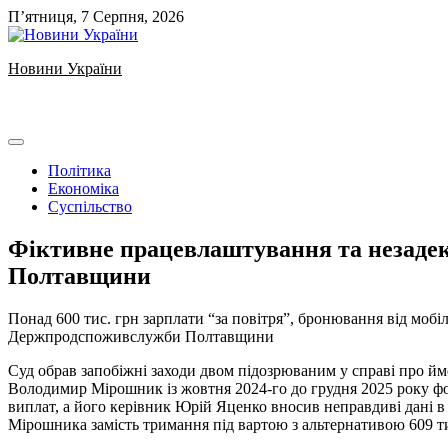
Skip
П’ятниця, 7 Серпня, 2026
to
content
Новини України
Ukrainian news
Політика
Економіка
Суспільство
Фіктивне працевлаштування та незадек
Полтавщини
️Понад 600 тис. грн зарплати “за повітря”, бронювання від мобіл
Держпродспоживслужби Полтавщини
Суд обрав запобіжні заходи двом підозрюваним у справі про 
Володимир Мірошник із жовтня 2024-го до грудня 2025 року фор
виплат, а його керівник Юрій Яценко вносив неправдиві дані в т
Мірошника замість тримання під вартою з альтернативою 609 тис