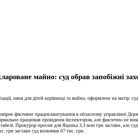
лароване майно: суд обрав запобіжні з
ізації, няня для дітей керівниці та майно, оформлене на матір: с
ймовірне фіктивне працевлаштування в обласному управлінні Де
мально працював провідним інспектором, але фактично не викону
абелі. Прокурор просив для Яценка 3,3 млн грн застави, але суд 
. грн застави суд визначив 67 тис. грн.