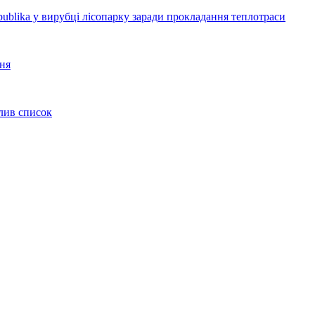
blika у вирубці лісопарку заради прокладання теплотраси
ння
олив список