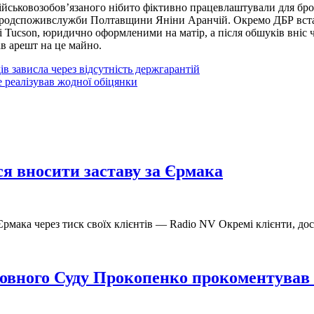
йськовозобов’язаного нібито фіктивно працевлаштували для брон
Держпродспоживслужби Полтавщини Яніни Аранчій. Окремо ДБР вс
dai Tucson, юридично оформленими на матір, а після обшуків вніс
в арешт на це майно.
ів зависла через відсутність держгарантій
е реалізував жодної обіцянки
я вносити заставу за Єрмака
рмака через тиск своїх клієнтів — Radio NV Окремі клієнти, дост
ховного Суду Прокопенко прокоментував