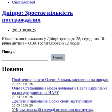
Uncategorized
Дніпро: Зростає кількість
постраждалих
20:13 30.09.25
️Кількість постраждалих у Дніпрі зросла до 28, серед них 10-
річна дитина – ОВА Госпіталізовані 12 людей.
Пошук
Пошук
Новини
Політичні проекти Олени Зеркаль виставили на продаж
23:52 05.08.26
Ольга Стефанішина могла лобіювати Павла Кириленка
на посаду директора НАБУ
23:23 05.08.26
Драпатий призначив Собка своїм заступником
23:05 05.08.26
У Краматорській громаді оголосили примусову