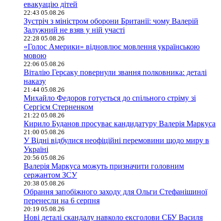
евакуацію дітей
22:43 05.08.26
Зустріч з міністром оборони Британії: чому Валерій
Залужний не взяв у ній участі
22:28 05.08.26
«Голос Америки» відновлює мовлення українською
мовою
22:06 05.08.26
Віталію Герсаку повернули звання полковника: деталі
наказу
21:44 05.08.26
Михайло Федоров готується до спільного стріму зі
Сергієм Стерненком
21:22 05.08.26
Кирило Буданов просуває кандидатуру Валерія Маркуса
21:00 05.08.26
У Відні відбулися неофіційні перемовини щодо миру в
Україні
20:56 05.08.26
Валерія Маркуса можуть призначити головним
сержантом ЗСУ
20:38 05.08.26
Обрання запобіжного заходу для Ольги Стефанішиної
перенесли на 6 серпня
20:19 05.08.26
Нові деталі скандалу навколо ексголови СБУ Василя