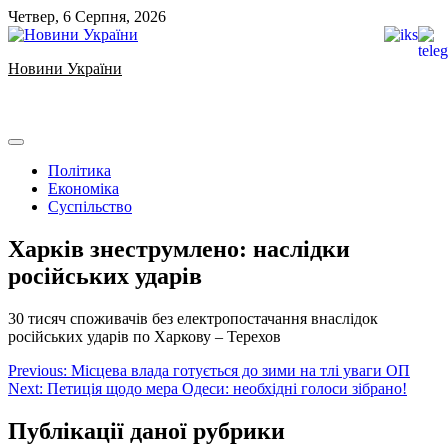
Skip
Четвер, 6 Серпня, 2026
to
content
Новини України
Ukrainian news
Політика
Економіка
Суспільство
Харків знеструмлено: наслідки
російських ударів
30 тисяч споживачів без електропостачання внаслідок
російських ударів по Харкову – Терехов
Навігація
Previous:
Місцева влада готується до зими на тлі уваги ОП
Next:
Петиція щодо мера Одеси: необхідні голоси зібрано!
записів
Публікації даної рубрики