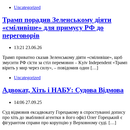
Uncategorized
Трамп порадив Зеленському діяти
«сміливіше» для примусу РФ до
переговорів
13:21 23.06.26
Трамп приватно сказав Зеленському діяти «сміливіше», щоб
змусити РФ сісти за стіл перемовин – Kyiv Independent «Трамп
вірить у мир через силу», – повідомив один […]
Uncategorized
Адвокат, Хіть і НАБУ: Судова Відмова
14:06 27.09.25
Суд відмовив ексадвокату Горецькому в спростуванні допису
про хіть до звабливої агентки в його офісі Олег Горецький є
фігурантом справи про корупцію у Верховному суді. […]