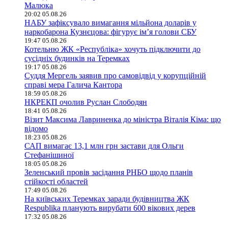
Малюка
20:02 05.08.26
НАБУ зафіксувало вимагання мільйона доларів у
наркобарона Кузнєцова: фігурує ім’я голови СБУ
19:47 05.08.26
Котельню ЖК «Республіка» хочуть підключити до
сусідніх будинків на Теремках
19:17 05.08.26
Суддя Мергель заявив про самовідвід у корупційній
справі мера Галича Кантора
18:59 05.08.26
НКРЕКП очолив Руслан Слободян
18:41 05.08.26
Візит Максима Лавриненка до міністра Віталія Кіма: що
відомо
18:23 05.08.26
САП вимагає 13,1 млн грн застави для Ольги
Стефанішиної
18:05 05.08.26
Зеленський провів засідання РНБО щодо планів
стійкості областей
17:49 05.08.26
На київських Теремках заради будівництва ЖК
Respublika планують вирубати 600 вікових дерев
17:32 05.08.26