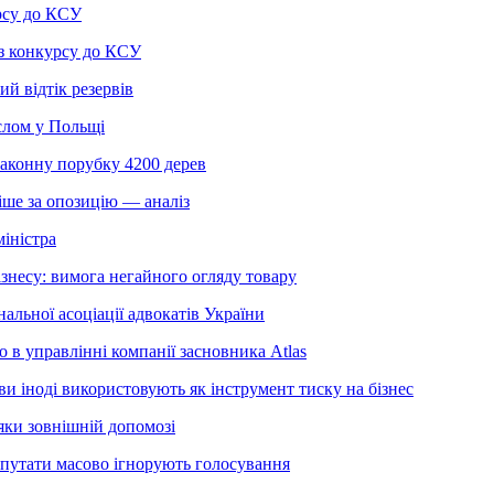
рсу до КСУ
з конкурсу до КСУ
 відтік резервів
слом у Польщі
законну порубку 4200 дерев
іше за опозицію — аналіз
міністра
знесу: вимога негайного огляду товару
льної асоціації адвокатів України
 в управлінні компанії засновника Atlas
 іноді використовують як інструмент тиску на бізнес
яки зовнішній допомозі
депутати масово ігнорують голосування