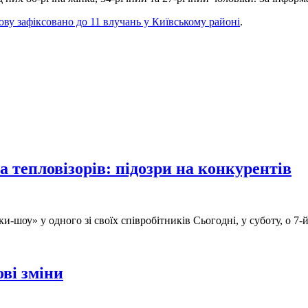
ову зафіксовано до 11 влучань у Київському районі
.
 тепловізорів: підозри на конкурентів
и-шоу» у одного зі своїх співробітників Сьогодні, у суботу, о 7
ві зміни