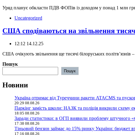
Уряд планує обкласти ПДВ ФОПів із доходом у понад 1 млн гр
Uncategorized
США сподіваються на звільнення тисяч 
12:12 14.12.25
США очікують звільнення ще тисячі білоруських політв’язнів –
Пошук
Пошук
Новини
Україна отримає від Туреччини ракети ATACMS та пуск
20:29 08.08.26
Паркінг замість школи: НАЗК та поліція викрили схему е
18:05 08.08.26
Заради статистики: в ОГП виявили проблему штучного «
17:38 08.08.26
Тіньовий бензин займає до 15% ринку України: бюджет в
17:16 08.08.26