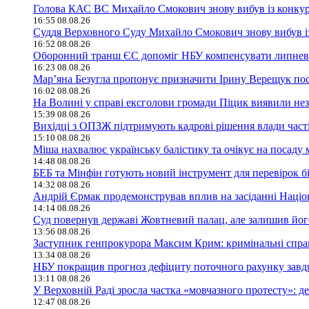
Голова КАС ВС Михайло Смокович знову вибув із конку
16:55 08.08.26
Суддя Верховного Суду Михайло Смокович знову вибув і
16:52 08.08.26
Оборонний транш ЄС допоміг НБУ компенсувати липневий
16:23 08.08.26
Мар’яна Безугла пропонує призначити Ірину Верещук по
16:02 08.08.26
На Волині у справі ексголови громади Піцик виявили не
15:39 08.08.26
Вихідці з ОПЗЖ підтримують кадрові рішення влади част
15:10 08.08.26
Міша нахвалює українську балістику та очікує на посаду 
14:48 08.08.26
БЕБ та Мінфін готують новий інструмент для перевірок бі
14:32 08.08.26
Андрій Єрмак продемонстрував вплив на засіданні Націона
14:14 08.08.26
Суд повернув державі Жовтневий палац, але залишив його
13:56 08.08.26
Заступник генпрокурора Максим Крим: кримінальні справи
13:34 08.08.26
НБУ покращив прогноз дефіциту поточного рахунку завд
13:11 08.08.26
У Верховній Раді зросла частка «мовчазного протесту»: 
12:47 08.08.26