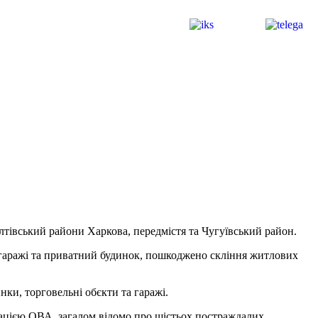
тівський райони Харкова, передмістя та Чугуївський район.
 гаражі та приватний будинок, пошкоджено скління житлових
нки, торговельні обєкти та гаражі.
мацією ОВА, загалом відомо про шістьох постраждалих.