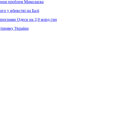
шення проблем Миколаєва
го у вбивстві на Балі
рограми Одеси на 3,9 млрд грн
дтримку України