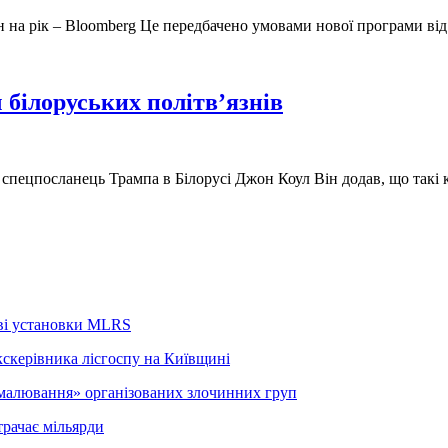
н на рік – Bloomberg Це передбачено умовами нової програми в
білоруських політв’язнів
 спецпосланець Трампа в Білорусі Джон Коул Він додав, що такі 
ові установки MLRS
кскерівника лісгоспу на Київщині
малювання» організованих злочинних груп
трачає мільярди