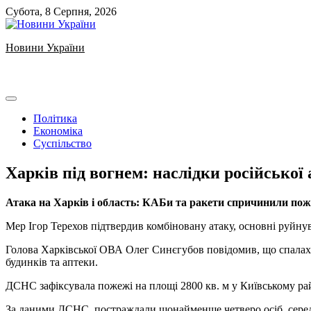
Skip
Субота, 8 Серпня, 2026
to
content
Новини України
Ukrainian news
Політика
Економіка
Суспільство
Харків під вогнем: наслідки російської
Атака на Харків і область: КАБи та ракети спричинили поже
Мер Ігор Терехов підтвердив комбіновану атаку, основні руйн
Голова Харківської ОВА Олег Синєгубов повідомив, що спалахн
будинків та аптеки.
ДСНС зафіксувала пожежі на площі 2800 кв. м у Київському райо
За даними ДСНС, постраждали щонайменше четверо осіб, серед 