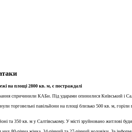
 атаки
жі на площі 2800 кв. м, є постраждалі
ування спричинили КАБи. Під ударами опинилися Київський і Сал
ули торговельні павільйони на площі близько 500 кв. м, горіли
ні та 350 кв. м у Салтівському. У місті зруйновано житлові буди
них 80-річна жінка, 34-річний та 27-річний чоловіки. За інфор