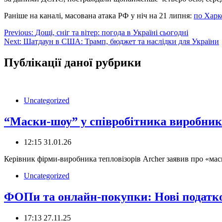
Раніше на каналі, масована атака РФ у ніч на 21 липня:
по Харк
Навігація
Previous:
Дощі, сніг та вітер: погода в Україні сьогодні
Next:
Шатдаун в США: Трамп, бюджет та наслідки для України
записів
Публікації даної рубрики
Uncategorized
“Маски-шоу” у співробітника виробника
12:15 31.01.26
Керівник фірми-виробника тепловізорів Archer заявив про «маск
Uncategorized
ФОПи та онлайн-покупки: Нові податко
17:13 27.11.25