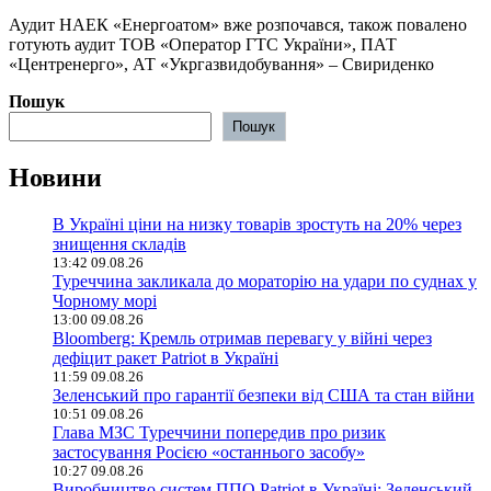
️Аудит НАЕК «Енергоатом» вже розпочався, також повалено
готують аудит ТОВ «Оператор ГТС України», ПАТ
«Центренерго», АТ «Укргазвидобування» – Свириденко
Пошук
Пошук
Новини
В Україні ціни на низку товарів зростуть на 20% через
знищення складів
13:42 09.08.26
Туреччина закликала до мораторію на удари по суднах у
Чорному морі
13:00 09.08.26
Bloomberg: Кремль отримав перевагу у війні через
дефіцит ракет Patriot в Україні
11:59 09.08.26
Зеленський про гарантії безпеки від США та стан війни
10:51 09.08.26
Глава МЗС Туреччини попередив про ризик
застосування Росією «останнього засобу»
10:27 09.08.26
Виробництво систем ППО Patriot в Україні: Зеленський