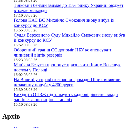
17:38 08.08.26
Тіньовий бензин займає до 15% ринку України: бюджет
втрачає мільярди
17:16 08.08.26
Голова КАС ВС Михайло Смокович знову вибув із
конкурсу до КСУ
16:55 08.08.26
Суддя Верховного Суду Михайло Смокович знову вибув
із конкурсу до КСУ
16:52 08.08.26
Оборонний транш ЄС допоміг НБУ компенсувати
липневий відтік резервів
16:23 08.08.26
Мар’яна Безугла пропонує призначити Ірину Верещук
послом у Польщі
16:02 08.08.26
На Волині у справі ексголови громади Піцик виявили
незаконну порубку 4200 дерев
15:39 08.08.26
Вихідці з ОПЗЖ підтримують кадрові рішення влади
частіше за опозицію — аналіз
15:10 08.08.26
Архів