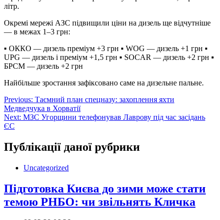
літр.
Окремі мережі АЗС підвищили ціни на дизель ще відчутніше
— в межах 1–3 грн:
▪️ ОККО — дизель преміум +3 грн ▪️ WOG — дизель +1 грн ▪️
UPG — дизель і преміум +1,5 грн ▪️ SOCAR — дизель +2 грн ▪️
БРСМ — дизель +2 грн
Найбільше зростання зафіксовано саме на дизельне пальне.
Навігація
Previous:
Таємний план спецназу: захоплення яхти
Медведчука в Хорватії
записів
Next:
МЗС Угорщини телефонував Лаврову під час засідань
ЄС
Публікації даної рубрики
Uncategorized
Підготовка Києва до зими може стати
темою РНБО: чи звільнять Кличка