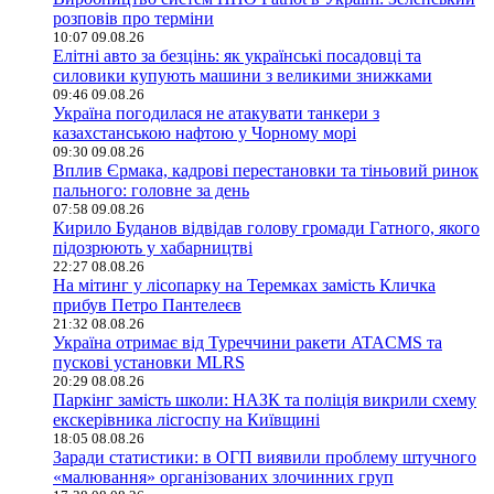
розповів про терміни
10:07 09.08.26
Елітні авто за безцінь: як українські посадовці та
силовики купують машини з великими знижками
09:46 09.08.26
Україна погодилася не атакувати танкери з
казахстанською нафтою у Чорному морі
09:30 09.08.26
Вплив Єрмака, кадрові перестановки та тіньовий ринок
пального: головне за день
07:58 09.08.26
Кирило Буданов відвідав голову громади Гатного, якого
підозрюють у хабарництві
22:27 08.08.26
На мітинг у лісопарку на Теремках замість Кличка
прибув Петро Пантелеєв
21:32 08.08.26
Україна отримає від Туреччини ракети ATACMS та
пускові установки MLRS
20:29 08.08.26
Паркінг замість школи: НАЗК та поліція викрили схему
екскерівника лісгоспу на Київщині
18:05 08.08.26
Заради статистики: в ОГП виявили проблему штучного
«малювання» організованих злочинних груп