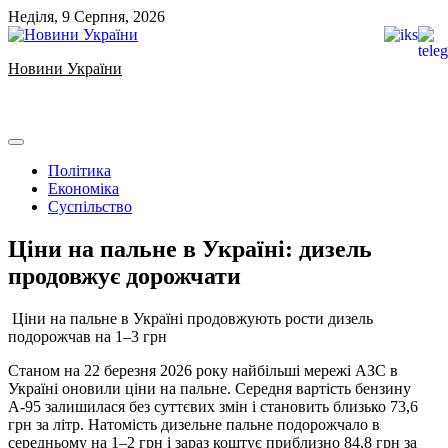
Skip
Неділя, 9 Серпня, 2026
to
content
Новини України
Ukrainian news
Політика
Економіка
Суспільство
Ціни на пальне в Україні: дизель
продовжує дорожчати
️ Ціни на пальне в Україні продовжують рости дизель
подорожчав на 1–3 грн
Станом на 22 березня 2026 року найбільші мережі АЗС в
Україні оновили ціни на пальне. Середня вартість бензину
А-95 залишилася без суттєвих змін і становить близько 73,6
грн за літр. Натомість дизельне пальне подорожчало в
середньому на 1–2 грн і зараз коштує приблизно 84,8 грн за