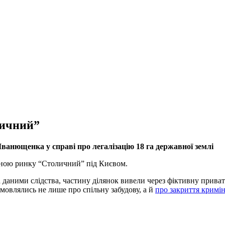
личний”
ванющенка у справі про легалізацію 18 га державної землі
тиною ринку “Столичний” під Києвом.
за даними слідства, частину ділянок вивели через фіктивну прива
мовлялись не лише про спільну забудову, а й
про закриття кримі