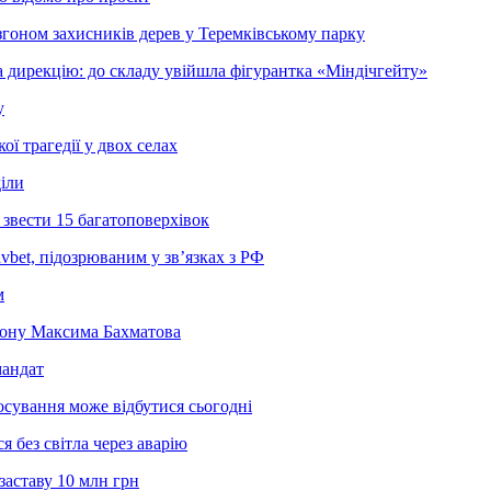
згоном захисників дерев у Теремківському парку
 дирекцію: до складу увійшла фігурантка «Міндічгейту»
у
ї трагедії у двох селах
діли
звести 15 багатоповерхівок
bet, підозрюваним у зв’язках з РФ
м
йону Максима Бахматова
мандат
осування може відбутися сьогодні
 без світла через аварію
заставу 10 млн грн