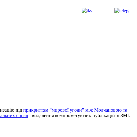
тизацію під
прикриттям “мирової угоди” між Молчановою та
нальних справ
і видалення компрометуючих публікацій зі ЗМІ.