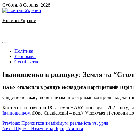
Skip
Субота, 8 Серпня, 2026
to
content
Новини України
Ukrainian news
Політика
Економіка
Суспільство
Іванющенко в розшуку: Земля та “Сто
НАБУ оголосило в розшук екснардепа Партії регіонів Юрія І
Слідство вважає, що він незаконно отримав контроль над час
Контекст: справу про 18 га землі НАБУ розслідує з 2021 року; 
Іванющенком
(Юра Єнакієвскій – ред.). У документі сторони до
Навігація
Previous:
Прожитковий мінімум: реальність vs. уряд
Next:
Шурма: Німеччина, Брат, Австрія
записів