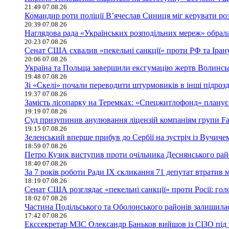
21:49 07.08.26
Командир роти поліції В’ячеслав Синиця міг керувати ро
20:39 07.08.26
Наглядова рада «Українських розподільних мереж» обрала
20:23 07.08.26
Сенат США схвалив «пекельні санкції» проти РФ та Іран
20:06 07.08.26
Україна та Польща завершили ексгумацію жертв Волинсько
19:48 07.08.26
Зі «Скелі» почали переводити штурмовиків в інші підроз
19:37 07.08.26
Замість лісопарку на Теремках: «Спецжитлофонд» планує 
19:19 07.08.26
Суд призупинив анулювання ліцензій компаніям групи Fav
19:15 07.08.26
Зеленський вперше прибув до Сербії на зустріч із Вучиче
18:59 07.08.26
Петро Кузик виступив проти очільника Деснянського ра
18:40 07.08.26
За 7 років роботи Ради IX скликання 71 депутат втратив 
18:19 07.08.26
Сенат США розглядає «пекельні санкції» проти Росії: гол
18:02 07.08.26
Частина Подільського та Оболонського районів залишилася
17:42 07.08.26
Екссекретар МЗС Олександр Баньков вийшов із СІЗО під 