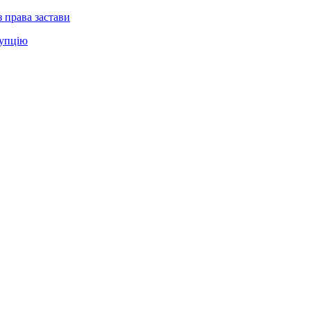
 права застави
рупцію