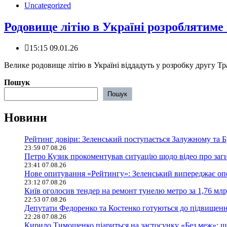
Uncategorized
Родовище літію в Україні розроблятиме
15:15 09.01.26
️Велике родовище літію в Україні віддадуть у розробку другу 
Пошук
Пошук
Новини
Рейтинг довіри: Зеленський поступається Залужному та 
23:59 07.08.26
Петро Кузик прокоментував ситуацію щодо відео про заг
23:41 07.08.26
Нове опитування «Рейтингу»: Зеленський випереджає оп
23:12 07.08.26
Київ оголосив тендер на ремонт тунелю метро за 1,76 млр
22:53 07.08.26
Депутати Федоренко та Костенко готуються до підвищення
22:28 07.08.26
Кирило Тимошенко піариться на застосунку «Без меж»: щ