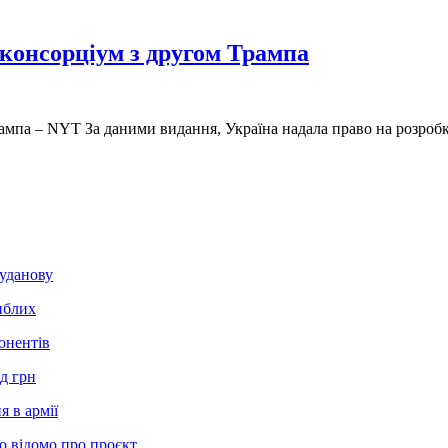
 консорціум з другом Трампа
Трампа – NYT За даними видання, Україна надала право на розроб
Буданову
иблих
онентів
д грн
 в армії
о відомо про проєкт