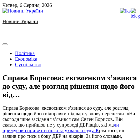
Skip
Четвер, 6 Серпня, 2026
to
content
Новини України
Ukrainian news
Політика
Економіка
Суспільство
️Справа Борисова: ексвоєнком з’явився
до суду, але розгляд рішення щодо його
від…
️Справа Борисова: ексвоєнком з’явився до суду, але розгляд
рішення щодо його відправки під варту знову перенесли. «На
сьогодняшнє засідання з’явився сам Євген Борисов. Він
сказав, що прийшов не у супроводі ДБРівців, які ма
ли
примусово привезти його за ухвалою суду. К
рім того, він
заявив про тиск з боку ДБР на лікарів. За його словами,