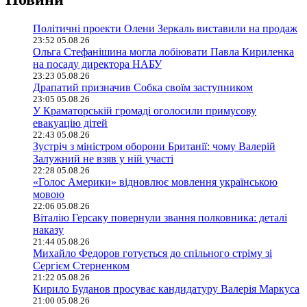
Політичні проекти Олени Зеркаль виставили на продаж
23:52 05.08.26
Ольга Стефанішина могла лобіювати Павла Кириленка
на посаду директора НАБУ
23:23 05.08.26
Драпатий призначив Собка своїм заступником
23:05 05.08.26
У Краматорській громаді оголосили примусову
евакуацію дітей
22:43 05.08.26
Зустріч з міністром оборони Британії: чому Валерій
Залужний не взяв у ній участі
22:28 05.08.26
«Голос Америки» відновлює мовлення українською
мовою
22:06 05.08.26
Віталію Герсаку повернули звання полковника: деталі
наказу
21:44 05.08.26
Михайло Федоров готується до спільного стріму зі
Сергієм Стерненком
21:22 05.08.26
Кирило Буданов просуває кандидатуру Валерія Маркуса
21:00 05.08.26