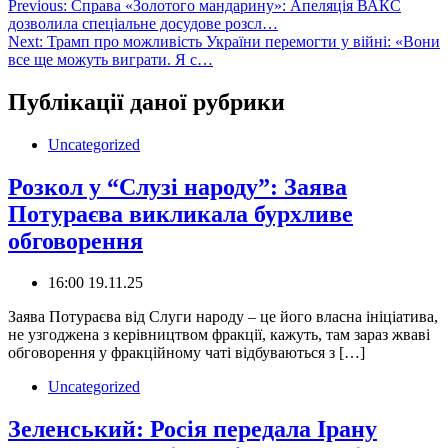
Навігація
Previous:
️️Справа «Золотого мандарину»: Апеляція ВАКС
дозволила спеціальне досудове розсл…
записів
Next:
Трамп про можливість України перемогти у війні: «Вони
все ще можуть виграти. Я с…
Публікації даної рубрики
Uncategorized
Розкол у “Слузі народу”: Заява
Потураєва викликала бурхливе
обговорення
16:00 19.11.25
Заява Потураєва від Слуги народу – це його власна ініціатива,
не узгоджена з керівництвом фракції, кажуть, там зараз жваві
обговорення у фракційному чаті відбуваються з […]
Uncategorized
Зеленський: Росія передала Ірану