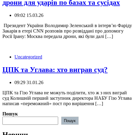
дрони для ударів по базах та сусідах
09:02 15.03.26
️ Президент України Володимир Зеленський в інтерв’ю Фаріду
Закарія в етері CNN розповів про розвіддані про допомогу
Росії Ірану: Москва передала дрони, які були далі […]
Uncategorized
ЦПК та Углава: хто виграв суд?
09:29 31.01.26
️ЦПК та Гізо Углава не можуть поділити, хто ж з них виграй
суд Колишній перший заступник директора НАБУ Гізо Углава
написав «переможний» пост про вирішення […]
Пошук
Пошук
Новини