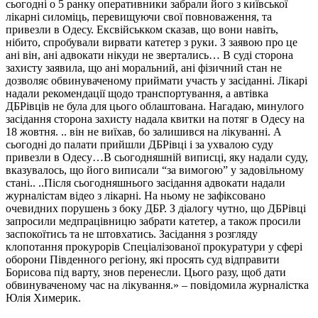
сьогодні о 5 ранку оперативники забрали його з київської
лікарні силоміць, перевищуючи свої повноваження, та
привезли в Одесу. Ексвійськком сказав, що вони навіть,
нібито, спробували вирвати катетер з руки. З заявою про це
ані він, ані адвокати нікуди не звертались… В суді сторона
захисту заявила, що ані моральний, ані фізичний стан не
дозволяє обвинуваченому приймати участь у засіданні. Лікарі
надали рекомендації щодо транспортування, а автівка
ДБРівців не була для цього облаштована. Нагадаю, минулого
засідання сторона захисту надала квитки на потяг в Одесу на
18 жовтня. .. він не виїхав, бо залишився на лікуванні. А
сьогодні до палати прийшли ДБРівці і за ухвалою суду
привезли в Одесу…В сьогодняшній виписці, яку надали суду,
вказувалось, що його виписали “за вимогою” у задовільному
стані.. ..Після сьогодняшнього засідання адвокати надали
журналістам відео з лікарні. На ньому не зафіксовано
очевидних порушень з боку ДБР. З діалогу чутно, що ДБРівці
запросили медпрацівницю забрати катетер, а також просили
заспокоїтись та не штовхатись. Засідання з розгляду
клопотання прокурорів Спеціалізованої прокуратури у сфері
оборони Південного регіону, які просять суд відправити
Борисова під варту, знов перенесли. Цього разу, щоб дати
обвинуваченому час на лікування.» – повідомила журналістка
Юлія Химерик.