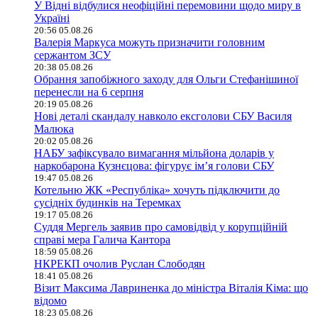
У Відні відбулися неофіційні перемовини щодо миру в
Україні
20:56 05.08.26
Валерія Маркуса можуть призначити головним
сержантом ЗСУ
20:38 05.08.26
Обрання запобіжного заходу для Ольги Стефанішиної
перенесли на 6 серпня
20:19 05.08.26
Нові деталі скандалу навколо ексголови СБУ Василя
Малюка
20:02 05.08.26
НАБУ зафіксувало вимагання мільйона доларів у
наркобарона Кузнєцова: фігурує ім’я голови СБУ
19:47 05.08.26
Котельню ЖК «Республіка» хочуть підключити до
сусідніх будинків на Теремках
19:17 05.08.26
Суддя Мергель заявив про самовідвід у корупційній
справі мера Галича Кантора
18:59 05.08.26
НКРЕКП очолив Руслан Слободян
18:41 05.08.26
Візит Максима Лавриненка до міністра Віталія Кіма: що
відомо
18:23 05.08.26