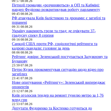
09:57 08.08.26
Петиції громадян «розчиняються» в ОП та Кабміні:
нардеп Федієнко розкритикував роботу парламенту
09:45 08.08.26
РФ атакувала Київ балістикою та дронами: є загиблі та
поранені
09:31 08.08.26
Україну накриють грози та град: де очікувати 37-
градусну спеку 8 серпня
09:16 08.08.26
Санкції США проти РФ, соціологічні рейтинги та
кадрові скандали: головне за день
08:06 08.08.26
Рейтинг довіри: Зеленський поступається Залужному та
Буданову
23:59 07.08.26
Петро Кузик прокоментував ситуацію щодо відео про
загиблих
23:41 07.08.26
Нове опитування «Рейтингу»: Зеленський випереджає
опонентів
23:12 07.08.26
Київ оголосив тендер на ремонт тунелю метро за 1,76
млрд грн
22:53 07.08.26
Депутати Федоренко та Костенко готуються до