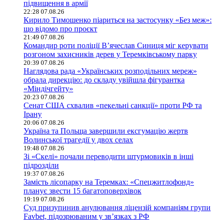
підвищення в армії
22:28 07.08.26
Кирило Тимошенко піариться на застосунку «Без меж»:
що відомо про проєкт
21:49 07.08.26
Командир роти поліції В’ячеслав Синиця міг керувати
розгоном захисників дерев у Теремківському парку
20:39 07.08.26
Наглядова рада «Українських розподільних мереж»
обрала дирекцію: до складу увійшла фігурантка
«Міндічгейту»
20:23 07.08.26
Сенат США схвалив «пекельні санкції» проти РФ та
Ірану
20:06 07.08.26
Україна та Польща завершили ексгумацію жертв
Волинської трагедії у двох селах
19:48 07.08.26
Зі «Скелі» почали переводити штурмовиків в інші
підрозділи
19:37 07.08.26
Замість лісопарку на Теремках: «Спецжитлофонд»
планує звести 15 багатоповерхівок
19:19 07.08.26
Суд призупинив анулювання ліцензій компаніям групи
Favbet, підозрюваним у зв’язках з РФ