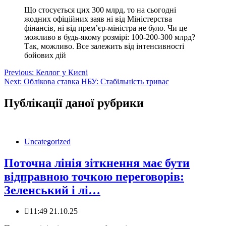
Що стосується цих 300 млрд, то на сьогодні
жодних офіційних заяв ні від Міністерства
фінансів, ні від прем’єр-міністра не було. Чи це
можливо в будь-якому розмірі: 100-200-300 млрд?
Так, можливо. Все залежить від інтенсивності
бойових дій
Навігація
Previous:
Келлог у Києві
Next:
Облікова ставка НБУ: Стабільність триває
записів
Публікації даної рубрики
Uncategorized
️Поточна лінія зіткнення має бути
відправною точкою переговорів:
Зеленський і лі…
11:49 21.10.25