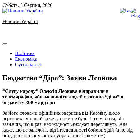
Skip
Субота, 8 Серпня, 2026
to
content
Новини України
Ukrainian news
Політика
Економіка
Суспільство
Бюджетна “Діра”: Заяви Леонова
“Слугу народу” Олексія Леонова відправили в
телемарафон, аби заспокоїти людей стосовно “діри” в
бюджеті у 300 млрд грн
За його словами офіційних звернень від Кабміну щодо
чергових змін до бюджету поки не було. Разом з тим, він
зазначив, що в разі необхідності, бюджет переглянуть. Але
каже, що це залежить від інтенсивності бойових дій (а не від
бездарного планування і управління бюджетом)