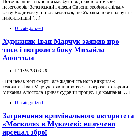
️Поточна лінія зіткнення має бути відправною точкою
переговорів: Зеленський і лідери Європи зробили спільну
заяву Водночас у ній зазначається, що Україна повинна бути в
найсильнішій […]
Uncategorized
Художник Іван Марчук заявив про
тиск і погрози з боку Михайла
Апостола
11:26 28.03.26
«Він чекав моєї смерті, але жадібність його викрила»:
художник Іван Марчук заявив про тиск і погрози зі сторони
Михайла Апостола Триває судовий процес. Ця компанія […]
Uncategorized
Затримання кримінального авторитета
«Москаля» в Мукачеві: вилучено
арсенал зброї