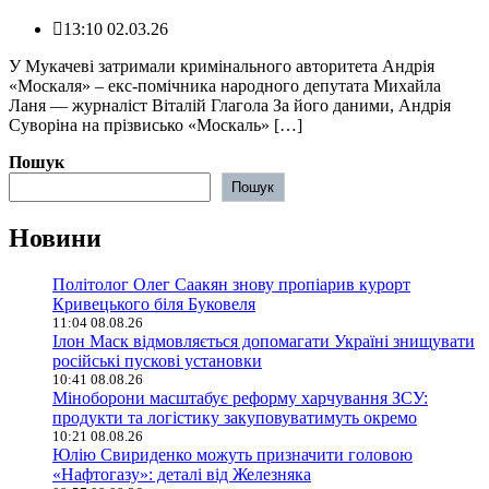
13:10 02.03.26
У Мукачеві затримали кримінального авторитета Андрія
«Москаля» – екс-помічника народного депутата Михайла
Ланя — журналіст Віталій Глагола За його даними, Андрія
Суворіна на прізвисько «Москаль» […]
Пошук
Пошук
Новини
Політолог Олег Саакян знову пропіарив курорт
Кривецького біля Буковеля
11:04 08.08.26
Ілон Маск відмовляється допомагати Україні знищувати
російські пускові установки
10:41 08.08.26
Міноборони масштабує реформу харчування ЗСУ:
продукти та логістику закуповуватимуть окремо
10:21 08.08.26
Юлію Свириденко можуть призначити головою
«Нафтогазу»: деталі від Железняка