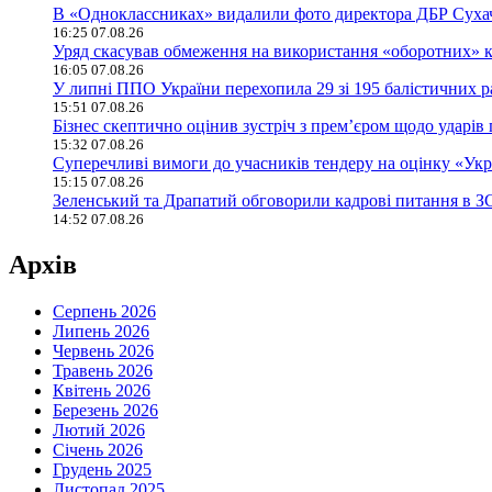
В «Одноклассниках» видалили фото директора ДБР Сухачо
16:25 07.08.26
Уряд скасував обмеження на використання «оборотних» кр
16:05 07.08.26
У липні ППО України перехопила 29 зі 195 балістичних р
15:51 07.08.26
Бізнес скептично оцінив зустріч з прем’єром щодо ударів 
15:32 07.08.26
Суперечливі вимоги до учасників тендеру на оцінку «У
15:15 07.08.26
Зеленський та Драпатий обговорили кадрові питання в З
14:52 07.08.26
Архів
Серпень 2026
Липень 2026
Червень 2026
Травень 2026
Квітень 2026
Березень 2026
Лютий 2026
Січень 2026
Грудень 2025
Листопад 2025