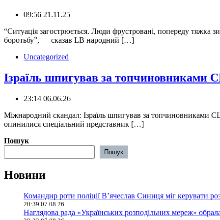
09:56 21.11.25
“Ситуація загострюється. Люди фрустровані, попереду тяжка зи
боротьбу”, — сказав LB народний […]
Uncategorized
Ізраїль шпигував за топчиновниками С
23:14 06.06.26
Міжнародний скандал: Ізраїль шпигував за топчиновниками СШ
опинилися спеціальний представник […]
Пошук
Пошук
Новини
Командир роти поліції В’ячеслав Синиця міг керувати ро
20:39 07.08.26
Наглядова рада «Українських розподільних мереж» обрала