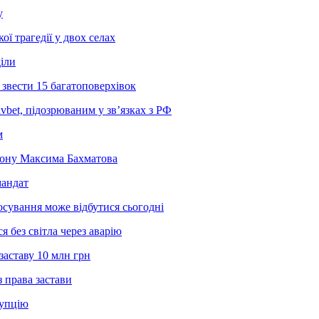
у
ї трагедії у двох селах
діли
звести 15 багатоповерхівок
bet, підозрюваним у зв’язках з РФ
м
йону Максима Бахматова
мандат
осування може відбутися сьогодні
 без світла через аварію
заставу 10 млн грн
 права застави
рупцію