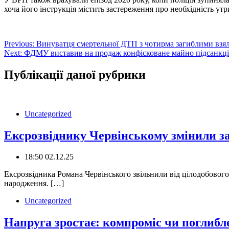
хоча його інструкція містить застереження про необхідність утр
Навігація
Previous:
Винуватця смертельної ДТП з чотирма загиблими взяли
Next:
ФДМУ виставив на продаж конфісковане майно підсанкці
записів
Публікації даної рубрики
Uncategorized
Ексрозвіднику Червінському змінили за
18:50 02.12.25
️Ексрозвідника Романа Червінського звільнили від цілодобовог
народження. […]
Uncategorized
Напруга зростає: компроміс чи поглибл