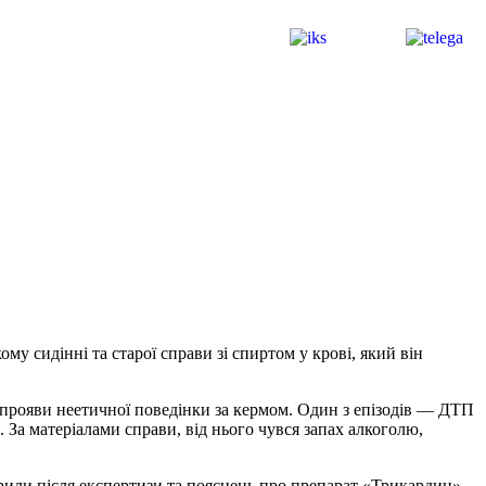
му сидінні та старої справи зі спиртом у крові, який він
 прояви неетичної поведінки за кермом. Один з епізодів — ДТП
я. За матеріалами справи, від нього чувся запах алкоголю,
крили після експертизи та пояснень про препарат «Трикардин»,