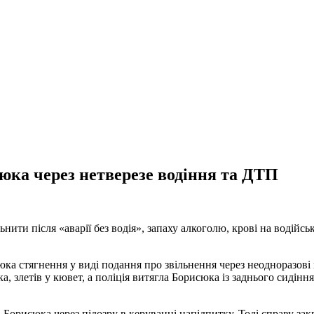
юка через нетверезе водіння та ДТП
ти після «аварії без водія», запаху алкоголю, крові на водійсько
ка стягнення у виді подання про звільнення через неодноразові
ка, злетів у кювет, а поліція витягла Борисюка із заднього сидінн
 Борисюка через підозру в керуванні напідпитку. Тоді справу за