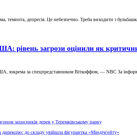
ма, темнота, депресія. Це небезпечно. Треба виходити з бульба
ША: рівень загрози оцінили як критичн
А, зокрема за спецпредставником Віткоффом, — NBC За інформа
згоном захисників дерев у Теремківському парку
 дирекцію: до складу увійшла фігурантка «Міндічгейту»