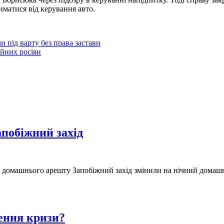
иматися від керування авто.
 під варту без права застави
йних росіян
побіжний захід
о домашнього арешту Запобіжний захід змінили на нічний домашні
ення кризи?