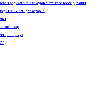
ва з родичами після журналістського розслідування
едитів «5-7-9» для аграріїв
акет
по логістиці
кроборонпрому»
СУ