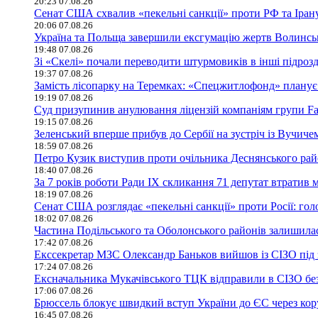
20:23 07.08.26
Сенат США схвалив «пекельні санкції» проти РФ та Іран
20:06 07.08.26
Україна та Польща завершили ексгумацію жертв Волинсько
19:48 07.08.26
Зі «Скелі» почали переводити штурмовиків в інші підроз
19:37 07.08.26
Замість лісопарку на Теремках: «Спецжитлофонд» планує 
19:19 07.08.26
Суд призупинив анулювання ліцензій компаніям групи Fav
19:15 07.08.26
Зеленський вперше прибув до Сербії на зустріч із Вучиче
18:59 07.08.26
Петро Кузик виступив проти очільника Деснянського ра
18:40 07.08.26
За 7 років роботи Ради IX скликання 71 депутат втратив 
18:19 07.08.26
Сенат США розглядає «пекельні санкції» проти Росії: гол
18:02 07.08.26
Частина Подільського та Оболонського районів залишилася
17:42 07.08.26
Екссекретар МЗС Олександр Баньков вийшов із СІЗО під 
17:24 07.08.26
Ексначальника Мукачівського ТЦК відправили в СІЗО без
17:06 07.08.26
Брюссель блокує швидкий вступ України до ЄС через ко
16:45 07.08.26