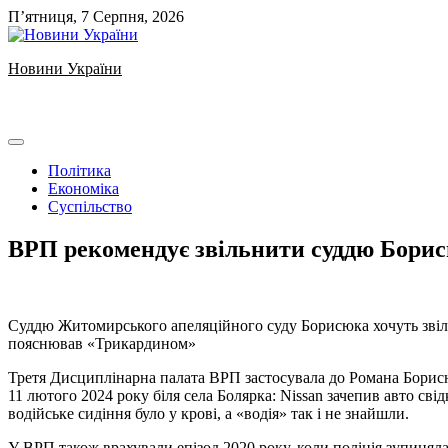
Skip
П’ятниця, 7 Серпня, 2026
to
content
Новини України
Ukrainian news
Політика
Економіка
Суспільство
ВРП рекомендує звільнити суддю Борис
️Суддю Житомирського апеляційного суду Борисюка хочуть звільни
пояснював «Трикардином»
️Третя Дисциплінарна палата ВРП застосувала до Романа Борисю
11 лютого 2024 року біля села Болярка: Nissan зачепив авто свід
водійське сидіння було у крові, а «водія» так і не знайшли.
У ВРП також врахували епізод 2020 року, коли поліція зупиняла