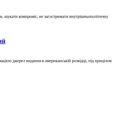
шки, шукати компроміс, не загострювати внутрішньополітичну
ий
цією джерел видання в американській розвідці, під прицілом