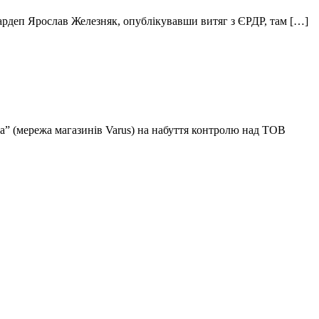
ардеп Ярослав Железняк, опублікувавши витяг з ЄРДР, там […]
” (мережа магазинів Varus) на набуття контролю над ТОВ