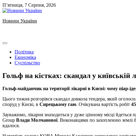
Skip
П’ятниця, 7 Серпня, 2026
to
content
Новини України
Ukrainian news
Політика
Економіка
Суспільство
Гольф на кістках: скандал у київській л
Гольф-майданчик на території лікарні в Києві: чому піар-
Цього тижня розгорівся скандал довкола тендера, який оголоси
споруд у Києві, в
Сирецькому гаю
. Очікувана вартість робіт
45
Зауважимо, лікарня знаходиться у дуже цінному місці йдеться пр
Group
Влади Молчанової
. Виконавцями по захопленню землі 
вдалося.
Натомість голова КОВА Микола Калашник нещодавно зацікавився 