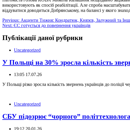
використовують як спосіб реабілітації. Але спроба масштабуват
віддуватися доводиться Добрянському, на балансі у якого знаход
Навігація
Previous:
Акценти Тижня: Кондратюк, Князєв, Залужний та Інш
Next:
ЄС готується до повернення українців
записів
Публікації даної рубрики
Uncategorized
У Польщі на 30% зросла кількість зверн
13:05 17.07.26
️У Польщі різко зросла кількість звернень українців до поліції
Uncategorized
СБУ підозрює “чорного” політтехнолога
19:12 20.01.26