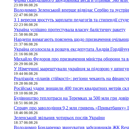
Фірма скандального забудовника Бесаги отримає 540 млн 
23:09 06.08.26
Володимир Зеленський вперше відвідає Сербію та зустрі
22:47 06.08.26
З 1 вересня зростуть зарплати педагогів та стипендії студе
22:23 06.08.26
Україна успішно протестувала власну балістичну ракету
21:58 06.08.26
Нардепи вимагають пояснень щодо призначення очільниц
21:37 06.08.26
Україна оголосила в розшук ексдепутата Андрія Гордійчу
21:16 06.08.26
Михайло Федоров про призначення міністра оборони та в
20:29 06.08.26
У Німеччині заарештували українця за підозрою у шпигун
19:44 06.08.26
Реалізація «планів стійкості»: регіони чекають на фінан
19:28 06.08.26
Російські удари знищили 400 тисяч квадратних метрів скла
19:10 06.08.26
Будівництво теплотраси на Теремках за 500 млн грн дові
18:51 06.08.26
Справу про заволодіння 9,2 млн гривень «Приватбанку» 
18:46 06.08.26
Зеленський звільнив чотирьох послів України
18:37 06.08.26
Володимир Бондаренко звинуватив забудовників ЖК Respu