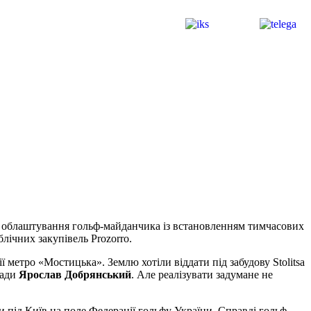
 на облаштування гольф-майданчика із встановленням тимчасових
лічних закупівель Prozorro.
ї метро «Мостицька». Землю хотіли віддати під забудову Stolitsa
ради
Ярослав Добрянський
. Але реалізувати задумане не
 під Київ на поле Федерації гольфу України. Справді гольф