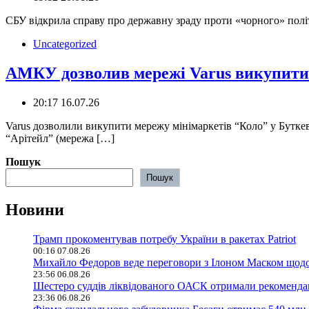
СБУ відкрила справу про державну зраду проти «чорного» полі
Uncategorized
АМКУ дозволив мережі Varus викупити
20:17 16.07.26
Varus дозволили викупити мережу мінімаркетів “Коло” у Бутке
“Арітейл” (мережа […]
Пошук
Пошук
Новини
Трамп прокоментував потребу України в ракетах Patriot
00:16 07.08.26
Михайло Федоров веде переговори з Ілоном Маском щодо 
23:56 06.08.26
Шестеро суддів ліквідованого ОАСК отримали рекомендац
23:36 06.08.26