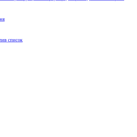
ння
олив список