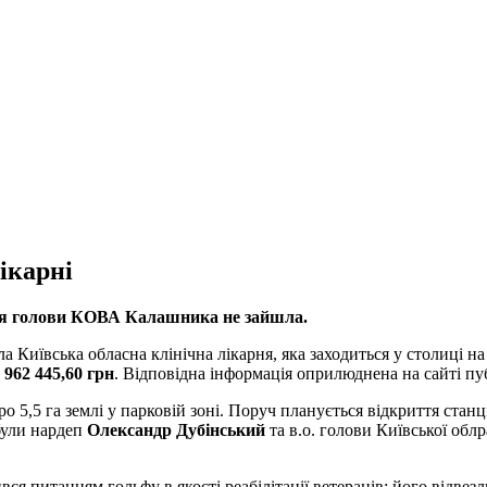
ікарні
ідея голови КОВА Калашника не зайшла.
ла Київська обласна клінічна лікарня, яка заходиться у столиці
 962 445,60 грн
. Відповідна інформація оприлюднена на сайті пуб
о 5,5 га землі у парковій зоні. Поруч планується відкриття станці
були нардеп
Олександр Дубінський
та в.о. голови Київської обл
питанням гольфу в якості реабілітації ветеранів: його відвезли