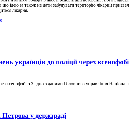
и цю ідею (а також не дати забудувати територію лікарні) призв
иться лікарня.
е
ень українців до поліції через ксенофоб
 через ксенофобію Згідно з даними Головного управління Національ
 Петрова у держзраді