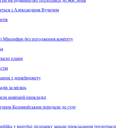
грн на будівництво теплотраси до ЖК Senat
неться з Александром Вучичем
нтів
і Мінцифри без погодження комітету
ка
ласні плани
стві
сування з держбюджету
дів за місяць
рили компанії-прокладці
Ігорем Коломойським передали до суду
blika у вирубці лісопарку заради прокладання теплотраси