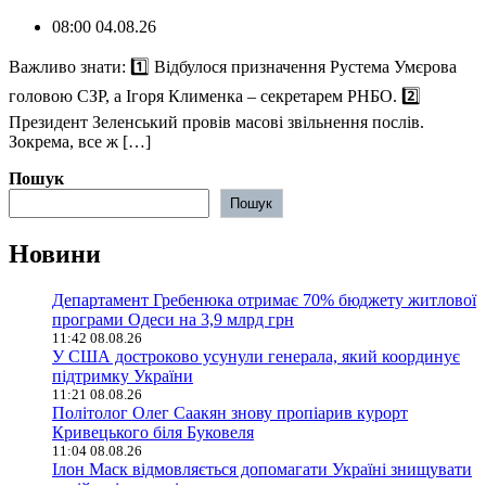
08:00 04.08.26
️Важливо знати: 1️⃣ Відбулося призначення Рустема Умєрова
головою СЗР, а Ігоря Клименка – секретарем РНБО. 2️⃣
Президент Зеленський провів масові звільнення послів.
Зокрема, все ж […]
Пошук
Пошук
Новини
Департамент Гребенюка отримає 70% бюджету житлової
програми Одеси на 3,9 млрд грн
11:42 08.08.26
У США достроково усунули генерала, який координує
підтримку України
11:21 08.08.26
Політолог Олег Саакян знову пропіарив курорт
Кривецького біля Буковеля
11:04 08.08.26
Ілон Маск відмовляється допомагати Україні знищувати