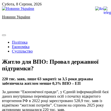
Skip
Субота, 8 Серпня, 2026
to
content
Новини України
Ukrainian news
Політика
Економіка
Суспільство
Житло для ВПО: Провал державної
підтримки?
220 тис. заяв, лише 63 закриті: за 3,5 роки держава
забезпечила житлом менше 0,3% ВПО – ЕП
За даними “Економічної правди”, у Єдиній інформаційній базі
даних внутрішньо переміщених осіб з початку відкритого
вторгнення РФ в 2022 році зареєстровано 528,9 тис. заяв із
відміткою “житлові потреби”. Станом на серпень 2025 року
активними залишалися 220 тис. заяв.