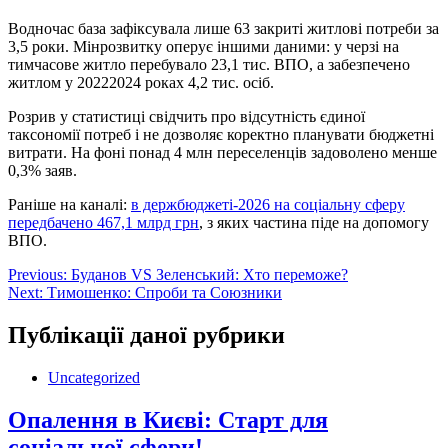
Водночас база зафіксувала лише 63 закриті житлові потреби за
3,5 роки. Мінрозвитку оперує іншими даними: у черзі на
тимчасове житло перебувало 23,1 тис. ВПО, а забезпечено
житлом у 20222024 роках 4,2 тис. осіб.
Розрив у статистиці свідчить про відсутність єдиної
таксономії потреб і не дозволяє коректно планувати бюджетні
витрати. На фоні понад 4 млн переселенців задоволено менше
0,3% заяв.
Раніше на каналі:
в держбюджеті-2026 на соціальну сферу
передбачено 467,1 млрд грн
, з яких частина піде на допомогу
ВПО.
Навігація
Previous:
Буданов VS Зеленський: Хто переможе?
Next:
Тимошенко: Спроби та Союзники
записів
Публікації даної рубрики
Uncategorized
Опалення в Києві: Старт для
соціальної сфери!