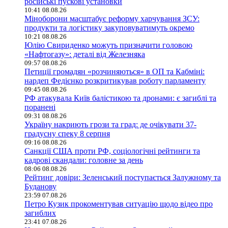
російські пускові установки
10:41 08.08.26
Міноборони масштабує реформу харчування ЗСУ:
продукти та логістику закуповуватимуть окремо
10:21 08.08.26
Юлію Свириденко можуть призначити головою
«Нафтогазу»: деталі від Железняка
09:57 08.08.26
Петиції громадян «розчиняються» в ОП та Кабміні:
нардеп Федієнко розкритикував роботу парламенту
09:45 08.08.26
РФ атакувала Київ балістикою та дронами: є загиблі та
поранені
09:31 08.08.26
Україну накриють грози та град: де очікувати 37-
градусну спеку 8 серпня
09:16 08.08.26
Санкції США проти РФ, соціологічні рейтинги та
кадрові скандали: головне за день
08:06 08.08.26
Рейтинг довіри: Зеленський поступається Залужному та
Буданову
23:59 07.08.26
Петро Кузик прокоментував ситуацію щодо відео про
загиблих
23:41 07.08.26