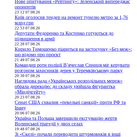
Нове опитування «Рейтингу»: Зеленський випереджає
опонентів
23:12 07.08.26
Київ оголосив тендер на ремонт тунелю метро за 1,76
млрд грн
22:53 07.08.26
Депутати Федоренко та Костенко готуються до
підвищення в армії
22:28 07.08.26
Кирило Тимошенко піариться на застосунку «Без меж»:
що відомо про проєкт
21:49 07.08.26
Командир роти поліції В’ячеслав Синиця міг керувати
розгоном захисників дерев у Теремківському парку
20:39 07.08.26
Наглядова рада «Українських розподільних мереж»
обрала дирекцію: до складу увійшла фігурантка
«Міндічгейту»
20:23 07.08.26
Сенат США схвалив «пекельні санкції» проти РФ та
Ірану
20:06 07.08.26
Україна та Польща завершили ексгумацію жертв
Волинської трагедії у двох селах
19:48 07.08.26
Зі «Скелі» почали переводити штурмовиків в інші