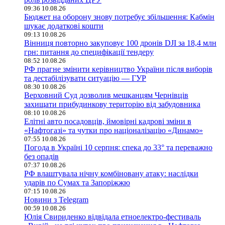
09:36 10.08.26
Бюджет на оборону знову потребує збільшення: Кабмін
шукає додаткові кошти
09:13 10.08.26
Вінниця повторно закуповує 100 дронів DJI за 18,4 млн
грн: питання до специфікації тендеру
08:52 10.08.26
РФ прагне змінити керівництво України після виборів
та дестабілізувати ситуацію — ГУР
08:30 10.08.26
Верховний Суд дозволив мешканцям Чернівців
захищати прибудинкову територію від забудовника
08:10 10.08.26
Елітні авто посадовців, ймовірні кадрові зміни в
«Нафтогазі» та чутки про націоналізацію «Динамо»
07:55 10.08.26
Погода в Україні 10 серпня: спека до 33° та переважно
без опадів
07:37 10.08.26
РФ влаштувала нічну комбіновану атаку: наслідки
ударів по Сумах та Запоріжжю
07:15 10.08.26
Новини з Telegram
00:59 10.08.26
Юлія Свириденко відвідала етноелектро-фестиваль