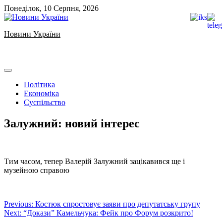
Skip
Понеділок, 10 Серпня, 2026
to
content
Новини України
Ukrainian news
Політика
Економіка
Суспільство
Залужний: новий інтерес
Тим часом, тепер Валерій Залужний зацікавився ще і
музейною справою
Навігація
Previous:
Костюк спростовує заяви про депутатську групу
Next:
“Докази” Камельчука: Фейк про Форум розкрито!
записів