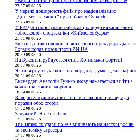
«Вирій» на тлі чуток про призначення в «Нафтогаз»
23:07 09.08.26
У мережі поширюють фейк про націоналізацію
«Динамо» та санкції проти братів Суркісів
22:25 09.08.26
У КМДА спростували інформацію щодо використання
«військової» спецтехніки «Київзеленбудом»
21:51 09.08.26
Ексзаступник головного військового прокурора Дмитро
Борзих подав позов проти ZN.UA
20:39 09.08.26
На Буковині руйнується стіна Хотинської фортеці
20:17 09.08.26
Як повернути українок з-за кордону: думка демографині
20:01 09.08.26
Екснардеп Анатолій Гунько знову намагається вийти з
колонії за станом здоров’я
18:19 09.08.26
Валерій Залужний: війна на виснаження призведе до
поразки обох сторін
17:52 09.08.26
Залужний: Я не політик
17:31 09.08.26
The Times: як удари по РФ впливають на настрої росіян
та економіку агресора
17:17 09.08.26