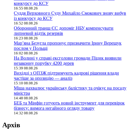
конкурсу до КСУ
16:55 08.08.26
Суддя Верховного Суду Михайло Смокович знову вибув
із конкурсу до КСУ
16:52 08.08.26
Оборонний транш ЄС допоміг НБУ компенсувати
липневий відтік резервів
16:23 08.08.26
Мар’яна Безугла пропонує призначити Ірину Верещук
послом у Польщі
16:02 08.08.26
На Волині у справі ексголови громади Піцик виявили
незаконну порубку 4200 дерев
15:39 08.08.26
Вихідці з ОПЗЖ підтримують кадрові рішення влади
частіше за опозицію — аналіз
15:10 08.08.26
Міша нахвалює українську балістику та очікує на посаду
міністра
14:48 08.08.26
БЕБ та Мінфін готують новий інструмент для перевірок
бізнесу: вимога негайного огляду товару
14:32 08.08.26
Архів