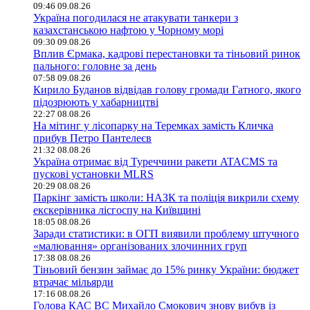
09:46 09.08.26
Україна погодилася не атакувати танкери з
казахстанською нафтою у Чорному морі
09:30 09.08.26
Вплив Єрмака, кадрові перестановки та тіньовий ринок
пального: головне за день
07:58 09.08.26
Кирило Буданов відвідав голову громади Гатного, якого
підозрюють у хабарництві
22:27 08.08.26
На мітинг у лісопарку на Теремках замість Кличка
прибув Петро Пантелеєв
21:32 08.08.26
Україна отримає від Туреччини ракети ATACMS та
пускові установки MLRS
20:29 08.08.26
Паркінг замість школи: НАЗК та поліція викрили схему
екскерівника лісгоспу на Київщині
18:05 08.08.26
Заради статистики: в ОГП виявили проблему штучного
«малювання» організованих злочинних груп
17:38 08.08.26
Тіньовий бензин займає до 15% ринку України: бюджет
втрачає мільярди
17:16 08.08.26
Голова КАС ВС Михайло Смокович знову вибув із