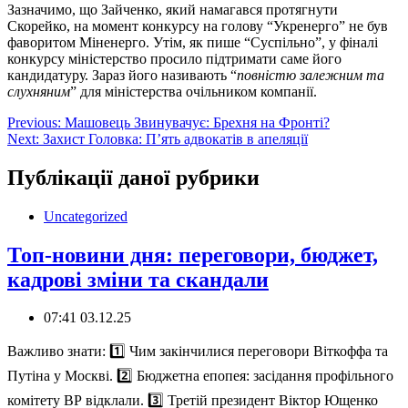
Зазначимо, що Зайченко, який намагався протягнути
Скорейко, на момент конкурсу на голову “Укренерго” не був
фаворитом Міненерго. Утім, як пише “Суспільно”, у фіналі
конкурсу міністерство просило підтримати саме його
кандидатуру. Зараз його називають “
повністю залежним та
слухняним
” для міністерства очільником компанії.
Навігація
Previous:
Машовець Звинувачує: Брехня на Фронті?
Next:
Захист Головка: П’ять адвокатів в апеляції
записів
Публікації даної рубрики
Uncategorized
Топ-новини дня: переговори, бюджет,
кадрові зміни та скандали
07:41 03.12.25
️Важливо знати: 1️⃣ Чим закінчилися переговори Віткоффа та
Путіна у Москві. 2️⃣ Бюджетна епопея: засідання профільного
комітету ВР відклали. 3️⃣ Третій президент Віктор Ющенко