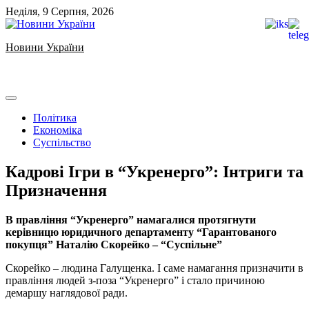
Skip
Неділя, 9 Серпня, 2026
to
content
Новини України
Ukrainian news
Політика
Економіка
Суспільство
Кадрові Ігри в “Укренерго”: Інтриги та
Призначення
В правління “Укренерго” намагалися протягнути
керівницю юридичного департаменту “Гарантованого
покупця” Наталію Скорейко – “Суспільне”
Скорейко – людина Галущенка. І саме намагання призначити в
правління людей з-поза “Укренерго” і стало причиною
демаршу наглядової ради.