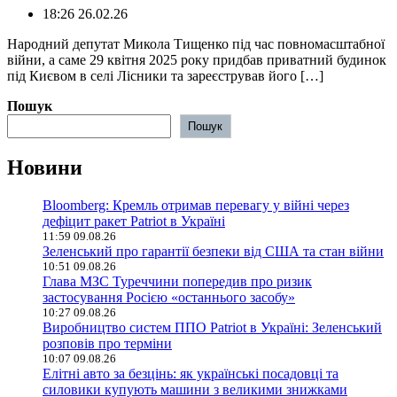
18:26 26.02.26
Народний депутат Микола Тищенко під час повномасштабної
війни, а саме 29 квітня 2025 року придбав приватний будинок
під Києвом в селі Лісники та зареєстрував його […]
Пошук
Пошук
Новини
Bloomberg: Кремль отримав перевагу у війні через
дефіцит ракет Patriot в Україні
11:59 09.08.26
Зеленський про гарантії безпеки від США та стан війни
10:51 09.08.26
Глава МЗС Туреччини попередив про ризик
застосування Росією «останнього засобу»
10:27 09.08.26
Виробництво систем ППО Patriot в Україні: Зеленський
розповів про терміни
10:07 09.08.26
Елітні авто за безцінь: як українські посадовці та
силовики купують машини з великими знижками