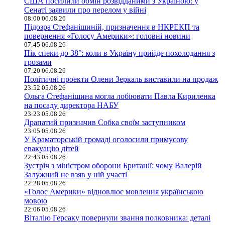
США посилили обмін розвідданими з Україною: у
Сенаті заявили про перелом у війні
08:00 06.08.26
Підозра Стефанішиній, призначення в НКРЕКП та
повернення «Голосу Америки»: головні новини
07:45 06.08.26
Пік спеки до 38°: коли в Україну прийде похолодання з
грозами
07:20 06.08.26
Політичні проекти Олени Зеркаль виставили на продаж
23:52 05.08.26
Ольга Стефанішина могла лобіювати Павла Кириленка
на посаду директора НАБУ
23:23 05.08.26
Драпатий призначив Собка своїм заступником
23:05 05.08.26
У Краматорській громаді оголосили примусову
евакуацію дітей
22:43 05.08.26
Зустріч з міністром оборони Британії: чому Валерій
Залужний не взяв у ній участі
22:28 05.08.26
«Голос Америки» відновлює мовлення українською
мовою
22:06 05.08.26
Віталію Герсаку повернули звання полковника: деталі