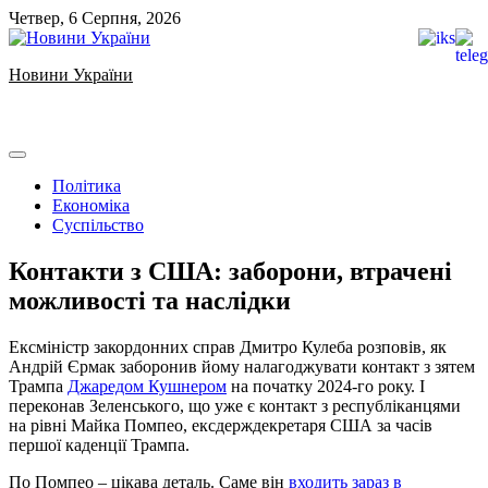
Skip
Четвер, 6 Серпня, 2026
to
content
Новини України
Ukrainian news
Політика
Економіка
Суспільство
Контакти з США: заборони, втрачені
можливості та наслідки
Ексміністр закордонних справ Дмитро Кулеба розповів, як
Андрій Єрмак заборонив йому налагоджувати контакт з зятем
Трампа
Джаредом Кушнером
на початку 2024-го року. І
переконав Зеленського, що уже є контакт з республіканцями
на рівні Майка Помпео, ексдерждекретаря США за часів
першої каденції Трампа.
По Помпео – цікава деталь. Саме він
входить зараз в