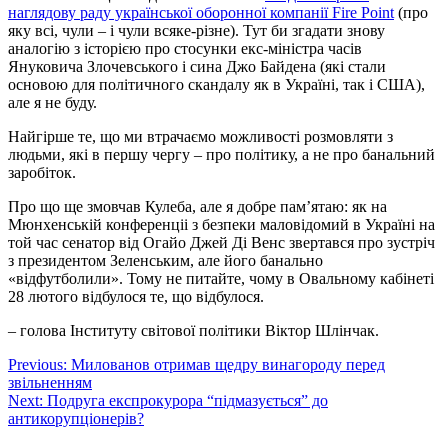
наглядову раду української оборонної компанії Fire Point
(про
яку всі, чули – і чули всяке-різне). Тут би згадати знову
аналогію з історією про стосунки екс-міністра часів
Януковича Злочевського і сина Джо Байдена (які стали
основою для політичного скандалу як в Україні, так і США),
але я не буду.
Найгірше те, що ми втрачаємо можливості розмовляти з
людьми, які в першу чергу – про політику, а не про банальний
заробіток.
Про що ще змовчав Кулеба, але я добре памʼятаю: як на
Мюнхенській конференціі з безпеки маловідомий в Україні на
той час сенатор від Огайо Джей Ді Венс звертався про зустріч
з президентом Зеленським, але його банально
«відфутболили». Тому не питайте, чому в Овальному кабінеті
28 лютого відбулося те, що відбулося.
– голова Інституту світової політики Віктор Шлінчак.
Навігація
Previous:
Милованов отримав щедру винагороду перед
звільненням
записів
Next:
Подруга експрокурора “підмазується” до
антикорупціонерів?