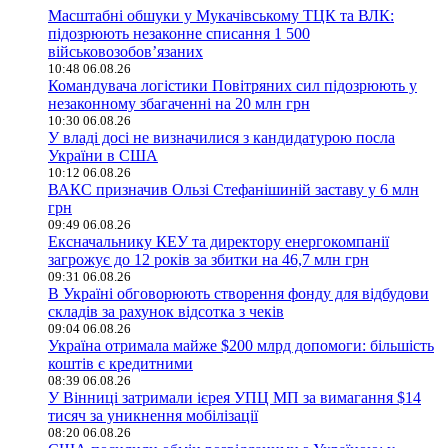
Масштабні обшуки у Мукачівському ТЦК та ВЛК:
підозрюють незаконне списання 1 500
військовозобов’язаних
10:48 06.08.26
Командувача логістики Повітряних сил підозрюють у
незаконному збагаченні на 20 млн грн
10:30 06.08.26
У владі досі не визначилися з кандидатурою посла
України в США
10:12 06.08.26
ВАКС призначив Ользі Стефанішиній заставу у 6 млн
грн
09:49 06.08.26
Ексначальнику КЕУ та директору енергокомпанії
загрожує до 12 років за збитки на 46,7 млн грн
09:31 06.08.26
В Україні обговорюють створення фонду для відбудови
складів за рахунок відсотка з чеків
09:04 06.08.26
Україна отримала майже $200 млрд допомоги: більшість
коштів є кредитними
08:39 06.08.26
У Вінниці затримали ієрея УПЦ МП за вимагання $14
тисяч за уникнення мобілізації
08:20 06.08.26