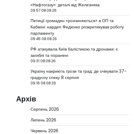
«Нафтогазу»: деталі від Железняка
09:57 08.08.26
Петиції громадян «розчиняються» в ОП та
Кабміні: нардеп Федієнко розкритикував роботу
парламенту
09:45 08.08.26
РФ атакувала Київ балістикою та дронами: є
загиблі та поранені
09:31 08.08.26
Україну накриють грози та град: де очікувати 37-
градусну спеку 8 серпня
09:16 08.08.26
Архів
Серпень 2026
Липень 2026
Червень 2026