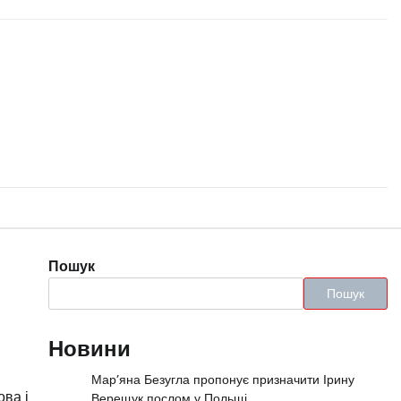
Пошук
Пошук
Новини
Мар’яна Безугла пропонує призначити Ірину
ова і
Верещук послом у Польщі