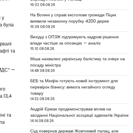
16:02 08.08.26
На Волині у справі ексголови громади Піцик
 у
виявили незаконну порубку 4200 дерев
на була
15:39 08.08.26
Вихідці з ОПЗЖ підтримують кадрові рішення
влади частіше за опозицію — аналіз
рвалі
15:10 08.08.26
афті та
Міша нахвалює українську балістику та очікує на
посаду міністра
-МДС” —
14:48 08.08.26
БЕБ та Мінфін готують новий інструмент для
перевірок бізнесу: вимога негайного огляду
ого
товару
а 13,4
14:32 08.08.26
Андрій Єрмак продемонстрував вплив на
ні та
засіданні Національної асоціації адвокатів України
14:14 08.08.26
упа
Суд повернув державі Жовтневий палац, але