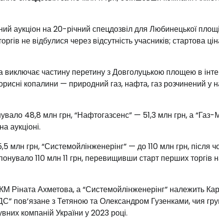
ий аукціон на 20-річний спецдозвіл для Любинецької площі
ргів не відбулися через відсутність учасників; стартова ці
а виключає частину перетину з Довголуцькою площею в інте
рисні копалини — природний газ, нафта, газ розчинений у н
увало 48,8 млн грн, “Нафтогазсенс” — 51,3 млн грн, а “Газ
а аукціоні.
5 млн грн, “Системойлінженерінг” — до 110 млн грн, після ч
нувало 110 млн 11 грн, перевищивши старт перших торгів н
КМ Ріната Ахметова, а “Системойлінженерінг” належить Карі
ДС” пов’язане з Тетяною та Олександром Гузенками, чия гр
вних компаній України у 2023 році.