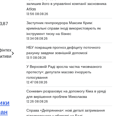
залишив його в управлінні компанії засновника
Atlas
13:56 08.08.26
Заступник генпрокурора Максим Крим:
83,87
кримінальні справи іноді використовують як
інструмент тиску на бізнес
13:34 08.08.26
НБУ покращив прогноз дефіциту поточного
фінтех
рахунку завдяки зовнішній допомозі
активи
13:11 08.08.26
У Верховній Раді зросла частка «мовчазного
протесту»: депутати масово ігнорують
голосування
12:47 08.08.26
Сєнкевич розраховує на допомогу Кіма в уряді
для вирішення проблем Миколаєва
ики
12:26 08.08.26
лан
Справа «Дніпрянина»: нові деталі затримання
підозрюваного у вбивстві на Балі