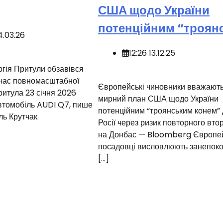
США щодо України
потенційним “троян
4.03.26
12:26 13.12.25
ргія Притули обзавівся
 час повномасштабної
Європейські чиновники вважают
ритула 23 січня 2026
мирний план США щодо України
втомобіль AUDI Q7, пише
потенційним “троянським конем”
ь Крутчак.
Росії через ризик повторного вто
на Донбас — Bloomberg ️Європей
посадовці висловлюють занепоко
[…]