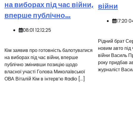
на виборах під час війни,
війни
вперше публічно…
17:20 0
08:01 12.12.25
Рідний брат Се
новим авто під
Кім заявив про готовність балотуватися
війни Василь П
на виборах під час війни, вперше
року придбав а
публічно змінивши позицію щодо
журналіст Васил
власної участі Голова Миколаївської
ОВА Віталій Кім в інтерв’ю Radio […]