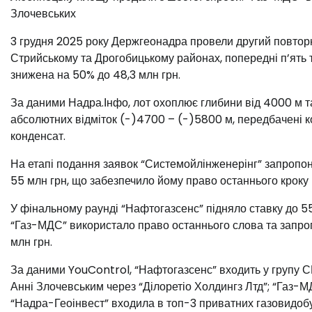
Злочевських
3 грудня 2025 року Держгеонадра провели другий повторн
Стрийському та Дрогобицькому районах, попередні п’ять то
знижена на 50% до 48,3 млн грн.
За даними Надра.Інфо, лот охоплює глибини від 4000 м т
абсолютних відміток (-)4700 – (-)5800 м, передбачені ко
конденсат.
️На етапі подання заявок “Системойлінженерінг” запропон
55 млн грн, що забезпечило йому право останнього кроку н
У фінальному раунді “Нафтогазсенс” підняло ставку до 55,
“Газ-МДС” використало право останнього слова та запропо
млн грн.
За даними YouControl, “Нафтогазсенс” входить у групу С
Анні Злочевським через “Ділоретіо Холдингз Лтд”; “Газ-М
“Надра-Геоінвест” входила в топ-3 приватних газовидобу