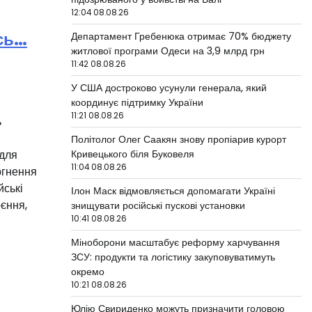
12:04 08.08.26
сь…
Департамент Гребенюка отримає 70% бюджету
житлової програми Одеси на 3,9 млрд грн
11:42 08.08.26
У США достроково усунули генерала, який
координує підтримку України
11:21 08.08.26
ь
Політолог Олег Саакян знову пропіарив курорт
 для
Кривецького біля Буковеля
11:04 08.08.26
ргнення
ські
Ілон Маск відмовляється допомагати Україні
єння,
знищувати російські пускові установки
10:41 08.08.26
Міноборони масштабує реформу харчування
ЗСУ: продукти та логістику закуповуватимуть
окремо
10:21 08.08.26
Юлію Свириденко можуть призначити головою