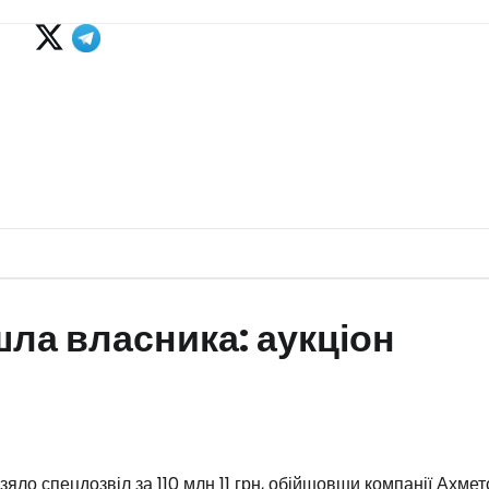
ла власника: аукціон
яло спецдозвіл за 110 млн 11 грн, обійшовши компанії Ахмет