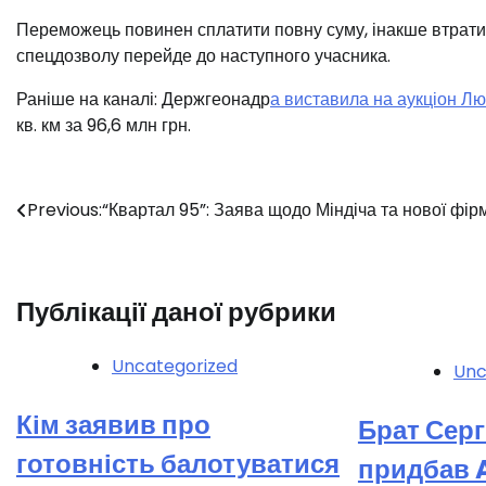
️Переможець повинен сплатити повну суму, інакше втратит
спецдозволу перейде до наступного учасника.
Раніше на каналі: Держгеонадр
а виставила на аукціон Л
кв. км за 96,6 млн грн.
Навігація
Previous:
“Квартал 95”: Заява щодо Міндіча та нової фір
записів
Публікації даної рубрики
Uncategorized
Unc
Кім заявив про
Брат Серг
готовність балотуватися
придбав A