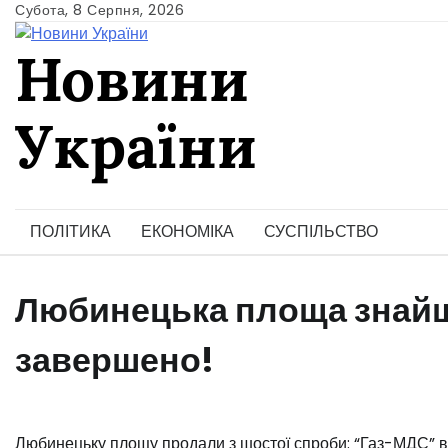
Skip
Субота, 8 Серпня, 2026
to
Новини
content
України
Ukrainian news
ПОЛІТИКА
ЕКОНОМІКА
СУСПІЛЬСТВО
Любинецька площа знайш
завершено!
️Любинецьку площу продали з шостої спроби: “Газ-МДС” вз