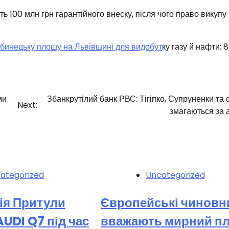
ь 100 млн грн гарантійного внеску, після чого право викупу
юбинецьку площу на Львівщині для видобут
ку газу й нафти: 
ми
Збанкрутілий банк РВС: Тігіпко, Супруненки та 
Next:
змагаються за 
ategorized
Uncategorized
ія Притули
Європейські чиновн
UDI Q7 під час
вважають мирний п