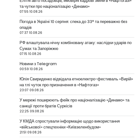
Елітні авто посадовців, ймовірні кадрові зміни в «Нафтогазі»
та чутки про націоналізацію «Динамо»
07:55 10.08.26
Погода в Україні 10 серпня: спека до 33° та переважно без
опадів
07:37 10.08.26
РФ влаштувала нічну комбіновану атаку: наслідки ударів по
Сумах та Запоріжжю
07:15 10.08.26
Новини з Telegram
00:59 10.08.26
Юлія Свириденко відвідала етноелектро-фестиваль «Вирій»
на тлі чуток про призначення в «Нафтогаз»
23:07 09.08.26
У мережі поширюють фейк про націоналізацію «Динамо» та
санкції проти братів Суркісів
22:25 09.08.26
У КМДА спростували інформацію щодо використання
«військової» спецтехніки «Київзеленбудом»
21:51 09.08.26