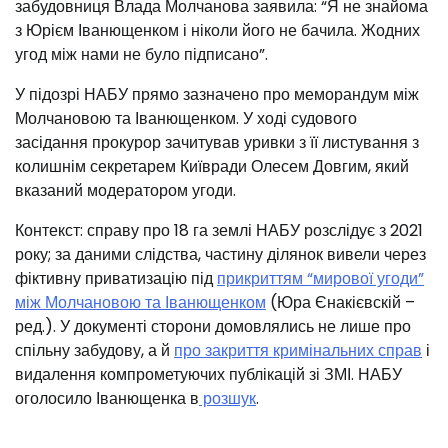
забудовниця Влада Молчанова заявила: “Я не знайома
з Юрієм Іванющенком і ніколи його не бачила. Жодних
угод між нами не було підписано”.
У підозрі НАБУ прямо зазначено про меморандум між
Молчановою та Іванющенком. У ході судового
засідання прокурор зачитував уривки з її листування з
колишнім секретарем Київради Олесем Довгим, який
вказаний модератором угоди.
Контекст: справу про 18 га землі НАБУ розслідує з 2021
року; за даними слідства, частину ділянок вивели через
фіктивну приватизацію під
прикриттям “мирової угоди”
між Молчановою та Іванющенком
(Юра Єнакієвскій –
ред.). У документі сторони домовлялись не лише про
спільну забудову, а й
про закриття кримінальних справ
і
видалення компрометуючих публікацій зі ЗМІ. НАБУ
оголосило Іванющенка в
розшук
.