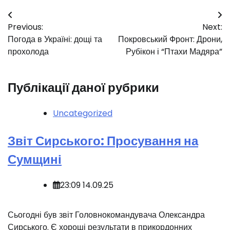
Навігація
Previous:
Next:
записів
Погода в Україні: дощі та
Покровський Фронт: Дрони,
прохолода
Рубікон і “Птахи Мадяра”
Публікації даної рубрики
Uncategorized
Звіт Сирського: Просування на
Сумщині
23:09 14.09.25
Сьогодні був звіт Головнокомандувача Олександра
Сирського. Є хороші результати в прикордонних