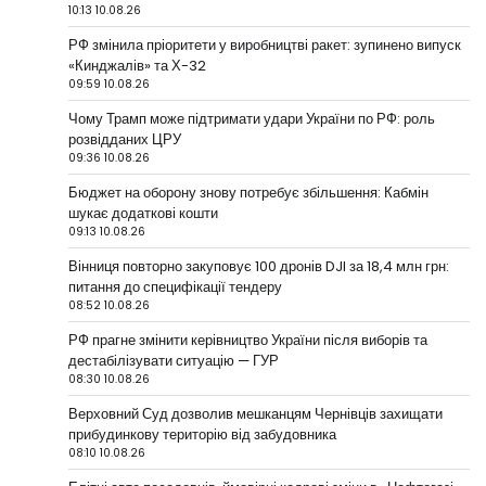
10:13 10.08.26
РФ змінила пріоритети у виробництві ракет: зупинено випуск
«Кинджалів» та Х-32
09:59 10.08.26
Чому Трамп може підтримати удари України по РФ: роль
розвідданих ЦРУ
09:36 10.08.26
Бюджет на оборону знову потребує збільшення: Кабмін
шукає додаткові кошти
09:13 10.08.26
Вінниця повторно закуповує 100 дронів DJI за 18,4 млн грн:
питання до специфікації тендеру
08:52 10.08.26
РФ прагне змінити керівництво України після виборів та
дестабілізувати ситуацію — ГУР
08:30 10.08.26
Верховний Суд дозволив мешканцям Чернівців захищати
прибудинкову територію від забудовника
08:10 10.08.26