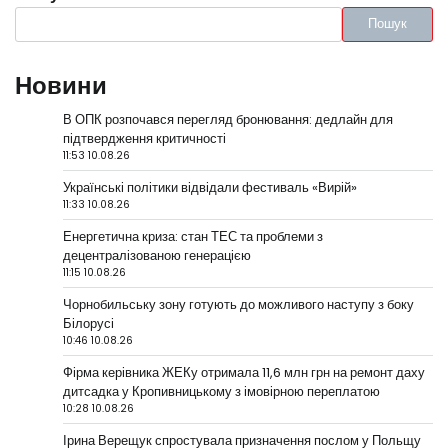
Пошук
Новини
В ОПК розпочався перегляд бронювання: дедлайн для
підтвердження критичності
11:53 10.08.26
Українські політики відвідали фестиваль «Вирій»
11:33 10.08.26
Енергетична криза: стан ТЕС та проблеми з
децентралізованою генерацією
11:15 10.08.26
Чорнобильську зону готують до можливого наступу з боку
Білорусі
10:46 10.08.26
Фірма керівника ЖЕКу отримала 11,6 млн грн на ремонт даху
дитсадка у Кропивницькому з імовірною переплатою
10:28 10.08.26
Ірина Верещук спростувала призначення послом у Польщу