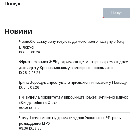
Пошук
Пошук
Новини
Чорнобильську зону готують до можливого наступу з боку
Білорусі
10:46 10.08.26
Фірма керівника ЖЕКу отримала 11,6 млн грн на ремонт даху
дитсадка у Кропивницькому з імовірною переплатою
10:28 10.08.26
Ірина Верещук спростувала призначення послом у Польщу
10:13 10.08.26
РФ змінила пріоритети у виробництві ракет: зупинено випуск
«Кинджалів» та Х-32
09:59 10.08.26
Чому Трамп може підтримати удари України по РФ: роль
розвідданих ЦРУ
09:36 10.08.26