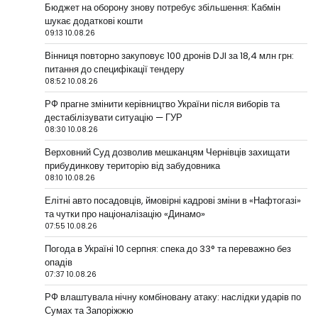
Бюджет на оборону знову потребує збільшення: Кабмін
шукає додаткові кошти
09:13 10.08.26
Вінниця повторно закуповує 100 дронів DJI за 18,4 млн грн:
питання до специфікації тендеру
08:52 10.08.26
РФ прагне змінити керівництво України після виборів та
дестабілізувати ситуацію — ГУР
08:30 10.08.26
Верховний Суд дозволив мешканцям Чернівців захищати
прибудинкову територію від забудовника
08:10 10.08.26
Елітні авто посадовців, ймовірні кадрові зміни в «Нафтогазі»
та чутки про націоналізацію «Динамо»
07:55 10.08.26
Погода в Україні 10 серпня: спека до 33° та переважно без
опадів
07:37 10.08.26
РФ влаштувала нічну комбіновану атаку: наслідки ударів по
Сумах та Запоріжжю