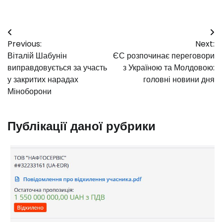
Навігація
Previous:
Next:
записів
Віталій Шабунін
ЄС розпочинає переговори
виправдовується за участь
з Україною та Молдовою:
у закритих нарадах
головні новини дня
Міноборони
Публікації даної рубрики