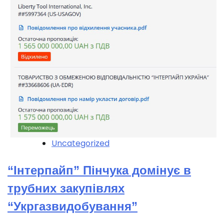
Uncategorized
“Інтерпайп” Пінчука домінує в
трубних закупівлях
“Укргазвидобування”