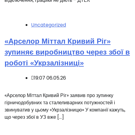
відключення, графіки не діють – ДТЕК
Uncategorized
«Арселор Міттал Кривий Ріг»
зупиняє виробництво через збої в
роботі «Укрзалізниці»
19:07 06.05.26
«Арселор Міттал Кривий Ріг» заявив про зупинку
гірничодобувних та сталеливарних потужностей і
звинуватив у цьому «Укрзалізницю» У компанії кажуть,
що через збої в УЗ вже […]