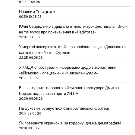
07:15 10.08.26
Новини з Telegram
00:59 10.08.26
Юлія Свириденко відвідала етноелектро-фестиваль «Вирій»
на тлі чуток про призначення в «Нафтогаз»
23:07 09.08.26
У мережі поширюють фейк про націоналізацію «Динамо» та
санкції проти братів Суркісів
22:25 09.08.26
У КМДА спростували інформацію щодо використання
«військової» спецтехніки «Київзеленбудом»
21:51 09.08.26
Ексзаступник головного військового прокурора Дмитро
Борзих подав позов проти ZN.UA
20:39 09.08.26
На Буковині руйнується стіна Хотинської фортеці
20:17 09.08.26
Як повернути українок з-за кордону: думка демографині
20:01 09.08.26