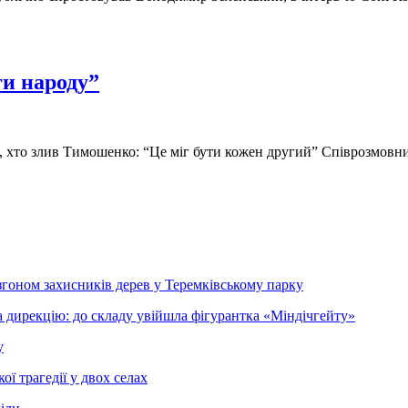
ги народу”
кає, хто злив Тимошенко: “Це міг бути кожен другий” Співрозмов
згоном захисників дерев у Теремківському парку
 дирекцію: до складу увійшла фігурантка «Міндічгейту»
у
ї трагедії у двох селах