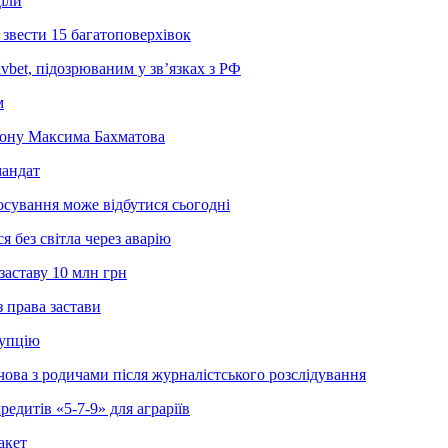
діли
звести 15 багатоповерхівок
bet, підозрюваним у зв’язках з РФ
м
йону Максима Бахматова
мандат
осування може відбутися сьогодні
 без світла через аварію
заставу 10 млн грн
 права застави
рупцію
ва з родичами після журналістського розслідування
едитів «5-7-9» для аграріїв
акет