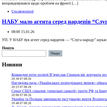
виправдовувався щодо проблем на фронті […]
Uncategorized
НАБУ мало агента серед нардепів “Слу
08:00 15.01.26
️‍️‍️УП: У НАБУ був агент серед нардепів — “Слуга народу” шу
Пошук
Пошук
Новини
Командир роти поліції В’ячеслав Синиця міг керувати ро
20:39 07.08.26
Наглядова рада «Українських розподільних мереж» обрала
20:23 07.08.26
Сенат США схвалив «пекельні санкції» проти РФ та Іран
20:06 07.08.26
Україна та Польща завершили ексгумацію жертв Волинсько
19:48 07.08.26