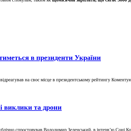
атиметься в президенти України
відреагував на своє місце в президентському рейтингу Коментую
і виклики та дрони
блічно спростовував Володимир Зеленський, в інтерв’ю Соні Кош