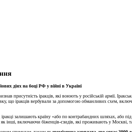
ання
ових діях на боці РФ у війні в Україні
изнав присутність іракців, які воюють у російській армії. Ірак
вку, що іракців вербували за допомогою обманливих схем, включ
 іракці залишають країну «або по контрабандних шляхах, або пі
оді як інші, включаючи біженців-єзидів, які проживають у Москві,
нсовим стимулам, таким як
щомісячна зарплата, що сягає 3000 до