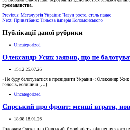
громадянства
.
Навігація
Previous:
Металургія України: Чавун росте, сталь падає
Next:
ПриватБанк: Тіньова імперія Коломойського
записів
Публікації даної рубрики
Uncategorized
Олександр Усик заявив, що не балотув
15:12 25.07.26
«Не буду балотуватися в президенти України»: Олександр Усик 
голосів, колишній […]
Uncategorized
Сирський про фронт: менші втрати, нов
18:08 18.01.26
Головком Олександр Сирський, ймовірність звільнення якого пу