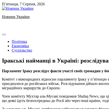
Skip
П’ятниця, 7 Серпня, 2026
to
content
Новини України
Ukrainian news
Політика
Економіка
Суспільство
Іракські найманці в Україні: розслідув
Парламент Іраку розслідує факти участі своїх громадян у бой
Комітет з міжнародних відносин парламенту Іраку у п’ятницю в
приєдналися до російських військ. Розслідування дійшло висно
міграційних маршрутів до Європи.
Член комітету Мухтар аль-Мусаві повідомив Shafaq News, що ці
що деякі їдуть безпосередньо до Росії або через інші країни, т
За словами аль-Мусаві, вербування здійснюється завдяки фіна