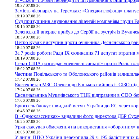
Зі «Скелі» почали переводити штурмовиків в інші підроз
19:37 07.08.26
Замість лісопарку на Теремках: «Спецжитлофонд» планує 
19:19 07.08.26
Суд призупинив анулювання ліцензій компаніям групи Fav
19:15 07.08.26
Зеленський вперше прибув до Сербії на зустріч із Вучиче
18:59 07.08.26
Петро Кузик виступив проти очільника Деснянського ра
18:40 07.08.26
За 7 років роботи Ради IX скликання 71 депутат втратив 
18:19 07.08.26
Сенат США розглядає «пекельні санкції» проти Росії: гол
18:02 07.08.26
Частина Подільського та Оболонського районів залишилася
17:42 07.08.26
Екссекретар МЗС Олександр Баньков вийшов із СІЗО під 
17:24 07.08.26
Ексначальника Мукачівського ТЦК відправили в СІЗО без
17:06 07.08.26
Брюссель блокує швидкий вступ України до ЄС через ко
16:45 07.08.26
В «Одноклассниках» видалили фото директора ДБР Сухачо
16:25 07.08.26
Уряд скасував обмеження на використання «оборотних» кр
16:05 07.08.26
У липні ППО України перехопила 29 зі 195 балістичних р