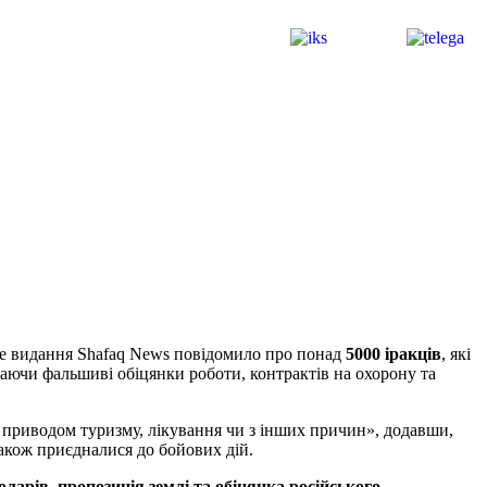
ське видання Shafaq News повідомило про понад
5000 іракців
, які
аючи фальшиві обіцянки роботи, контрактів на охорону та
д приводом туризму, лікування чи з інших причин», додавши,
 також приєдналися до бойових дій.
ларів, пропозиція землі та обіцянка російського