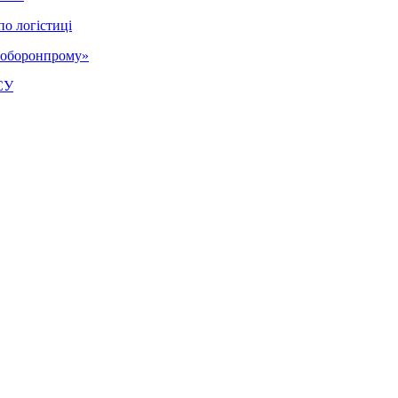
по логістиці
кроборонпрому»
СУ