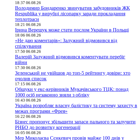
18:37 06.08.26
Володимир Бондаренко звинуватив забудовників ЖК
Respublika у вирубці лісопарку заради прокладання
теплотраси
18:21 06.08.26
Ірина Верещук може стати послом України в Польщі
18:06 06.08.26
«Не даю коментарів»: Залужний відмовився від
спілкування
17:50 06.08.26
Валерій Залужний відмовився коментувати перебіг
війни
17:30 06.08.26
Зеленський не увійшов до топ-5 рейтингу довіри: хто
очолив список
17:15 06.08.26
Обшуки у екс-керівників Мукачівського ТЦК: понад
1000 осіб незаконно зняли з обліку
16:43 06.08.26
Україна розробляє власну балістику та систему захисту в
межах програми «Фрея»
16:22 06.08.26
Бізнес пропонує збільшити запаси пального та залучити
РНБО до розвитку когенерації
16:05 06.08.26
Мер Миколаєва Сєнкевич провів майже 100 днів у