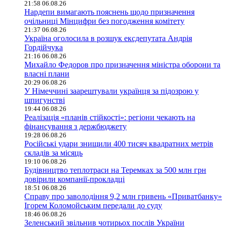
21:58 06.08.26
Нардепи вимагають пояснень щодо призначення
очільниці Мінцифри без погодження комітету
21:37 06.08.26
Україна оголосила в розшук ексдепутата Андрія
Гордійчука
21:16 06.08.26
Михайло Федоров про призначення міністра оборони та
власні плани
20:29 06.08.26
У Німеччині заарештували українця за підозрою у
шпигунстві
19:44 06.08.26
Реалізація «планів стійкості»: регіони чекають на
фінансування з держбюджету
19:28 06.08.26
Російські удари знищили 400 тисяч квадратних метрів
складів за місяць
19:10 06.08.26
Будівництво теплотраси на Теремках за 500 млн грн
довірили компанії-прокладці
18:51 06.08.26
Справу про заволодіння 9,2 млн гривень «Приватбанку»
Ігорем Коломойським передали до суду
18:46 06.08.26
Зеленський звільнив чотирьох послів України