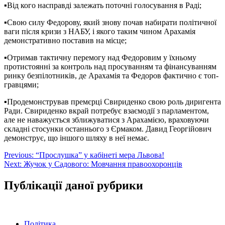
▪️
Від кого насправді залежать поточні голосування в Раді;
▪️
Свою силу Федорову, який знову почав набирати політичної
ваги після кризи з НАБУ, і якого таким чином Арахамія
демонстративно поставив на місце;
▪️
Отримав тактичну перемогу над Федоровим у їхньому
протистоянні за контроль над просуванням та фінансуванням
ринку безпілотників, де Арахамія та Федоров фактично є топ-
гравцями;
▪️
Продемонстрував премєрці Свириденко свою роль диригента
Ради. Свириденко вкрай потребує взаємодії з парламентом,
але не наважується зближуватися з Арахамією, враховуючи
складні стосунки останнього з Єрмаком. Давид Георгійович
демонструє, що іншого шляху в неї немає.
Навігація
Previous:
“Прослушка” у кабінеті мера Львова!
Next:
Жучок у Садового: Мовчання правоохоронців
записів
Публікації даної рубрики
Політика