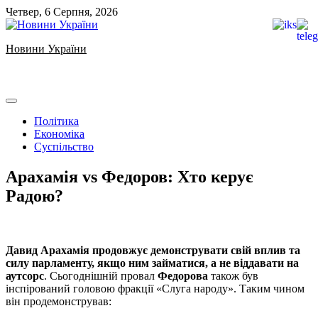
Skip
Четвер, 6 Серпня, 2026
to
content
Новини України
Ukrainian news
Політика
Економіка
Суспільство
Арахамія vs Федоров: Хто керує
Радою?
Давид Арахамія продовжує демонструвати свій вплив та
силу парламенту, якщо ним займатися, а не віддавати на
аутсорс
. Сьогоднішній провал
Федорова
також був
інспірований головою фракції «Слуга народу». Таким чином
він продемонстрував: