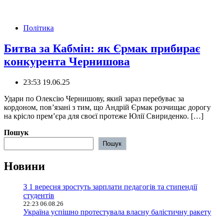
Політика
Битва за Кабмін: як Єрмак прибирає
конкурента Чернишова
23:53 19.06.25
Удари по Олексію Чернишову, який зараз перебуває за
кордоном, пов’язані з тим, що Андрій Єрмак розчищає дорогу
на крісло прем’єра для своєї протеже Юлії Свириденко. […]
Пошук
Пошук
Новини
З 1 вересня зростуть зарплати педагогів та стипендії
студентів
22:23 06.08.26
Україна успішно протестувала власну балістичну ракету