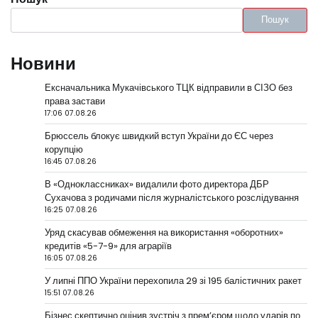
Пошук
Новини
Ексначальника Мукачівського ТЦК відправили в СІЗО без
права застави
17:06 07.08.26
Брюссель блокує швидкий вступ України до ЄС через
корупцію
16:45 07.08.26
В «Одноклассниках» видалили фото директора ДБР
Сухачова з родичами після журналістського розслідування
16:25 07.08.26
Уряд скасував обмеження на використання «оборотних»
кредитів «5-7-9» для аграріїв
16:05 07.08.26
У липні ППО України перехопила 29 зі 195 балістичних ракет
15:51 07.08.26
Бізнес скептично оцінив зустріч з прем’єром щодо ударів по