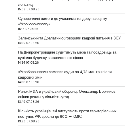
логістиці
15:32 07.08.26
Суперечливі вимоги до учасників тендеру на оцінку
«Укроборонпрому»
15:15 07.08.26
Зеленський та Драпатий обговорили кадрові питання в ЗСУ
14:52 07.08.26
На Дніпропетровщині судитимуть мера та посадовиць за
купівлю будинку за завищеною ціною
14:34 07.08.26
«Укроборонпром» замовив аудит за 4,73 млн грн після
кадрових змін
14:08 07.08.26
Ринок M&A в українській оборонці: Олександр Борняков
оцінив реальну кількість угод
13:49 07.08.26
Кількість українців, які виступають проти територіальних
поступок РФ, зросла до 60% — КМІС
13:26 07.08.26