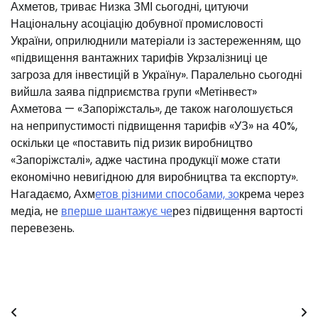
Ахметов, триває Низка ЗМІ сьогодні, цитуючи
Національну асоціацію добувної промисловості
України, оприлюднили матеріали із застереженням, що
«підвищення вантажних тарифів Укрзалізниці це
загроза для інвестицій в Україну». Паралельно сьогодні
вийшла заява підприємства групи «Метінвест»
Ахметова — «Запоріжсталь», де також наголошується
на неприпустимості підвищення тарифів «УЗ» на 40%,
оскільки це «поставить під ризик виробництво
«Запоріжсталі», адже частина продукції може стати
економічно невигідною для виробництва та експорту».
Нагадаємо, Ахм
етов різними способами, зо
крема через
медіа, не
вперше шантажує че
рез підвищення вартості
перевезень.
Навігація