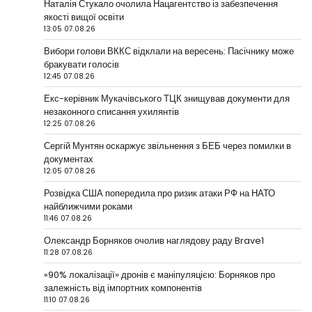
Наталія Стукало очолила Нацагентство із забезпечення
якості вищої освіти
13:05 07.08.26
Вибори голови ВККС відклали на вересень: Пасічнику може
бракувати голосів
12:45 07.08.26
Екс-керівник Мукачівського ТЦК знищував документи для
незаконного списання ухилянтів
12:25 07.08.26
Сергій Мунтян оскаржує звільнення з БЕБ через помилки в
документах
12:05 07.08.26
Розвідка США попередила про ризик атаки РФ на НАТО
найближчими роками
11:46 07.08.26
Олександр Борняков очолив наглядову раду Brave1
11:28 07.08.26
«90% локалізації» дронів є маніпуляцією: Борняков про
залежність від імпортних компонентів
11:10 07.08.26