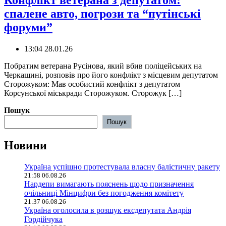
Конфлікт ветерана з депутатом:
спалене авто, погрози та “путінські
форуми”
13:04 28.01.26
Побратим ветерана Русінова, який вбив поліцейських на
Черкащині, розповів про його конфлікт з місцевим депутатом
Сторожуком: Мав особистий конфлікт з депутатом
Корсунської міськради Сторожуком. Сторожук […]
Пошук
Пошук
Новини
Україна успішно протестувала власну балістичну ракету
21:58 06.08.26
Нардепи вимагають пояснень щодо призначення
очільниці Мінцифри без погодження комітету
21:37 06.08.26
Україна оголосила в розшук ексдепутата Андрія
Гордійчука