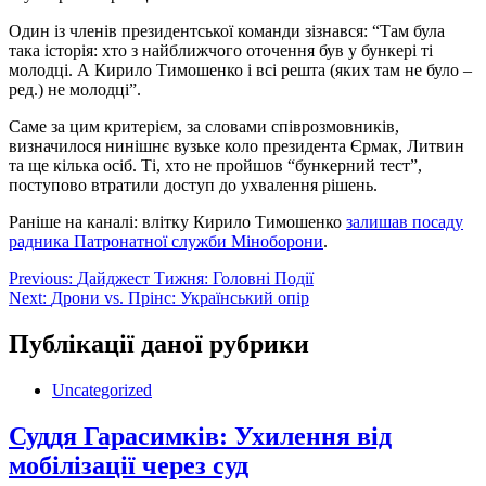
Один із членів президентської команди зізнався: “Там була
така історія: хто з найближчого оточення був у бункері ті
молодці. А Кирило Тимошенко і всі решта (яких там не було –
ред.) не молодці”.
Саме за цим критерієм, за словами співрозмовників,
визначилося нинішнє вузьке коло президента Єрмак, Литвин
та ще кілька осіб. Ті, хто не пройшов “бункерний тест”,
поступово втратили доступ до ухвалення рішень.
Раніше на каналі: влітку Кирило Тимошенко
залишав посаду
радника Патронатної служби Міноборони
.
Навігація
Previous:
Дайджест Тижня: Головні Події
Next:
Дрони vs. Прінс: Український опір
записів
Публікації даної рубрики
Uncategorized
Суддя Гарасимків: Ухилення від
мобілізації через суд