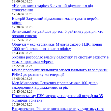
18:06 06.08.26
«Не даю коментарів»: Залужний відмовився від
спілкування
17:50 06.08.26
Валерій Залужний відмовився коментувати перебіг
війни
17:30 06.08.26
Зеленський не увійшов до топ-5 рейтингу довіри: хто
очолив список
17:15 06.08.26
Обшуки у екс-керівників Мукачівського ТЦК: понад
1000 осіб незаконно зняли з обліку
16:43 06.08.26
Україна розробляє власну балістику та систему захисту в
межах програми «Фрея»
16:22 06.08.26
Бізнес пропонує збільшити запаси пального та залучити
РНБО до розвитку когенерації
16:05 06.08.26
Мер Миколаєва Сєнкевич провів майже 100 днів у
закордонних відрядженнях за рік
15:45 06.08.26
Полтавському ГЗК загрожує податковий штраф на 35
мільярдів гривень
15:26 06.08.26
Ексдиректора Рівненського онкоцентру судитимуть за