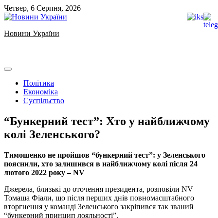
Skip
Четвер, 6 Серпня, 2026
to
content
Новини України
Ukrainian news
Політика
Економіка
Суспільство
“Бункерний тест”: Хто у найближчому
колі Зеленського?
Тимошенко не пройшов “бункерний тест”: у Зеленського
пояснили, хто залишився в найближчому колі після 24
лютого 2022 року – NV
Джерела, близькі до оточення президента, розповіли NV
Томаша Фіали, що після перших днів повномасштабного
вторгнення у команді Зеленського закріпився так званий
“бункерний принцип лояльності”.