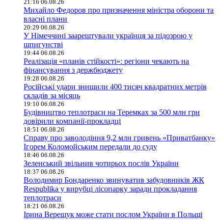
21:16 06.08.26
Михайло Федоров про призначення міністра оборони та
власні плани
20:29 06.08.26
У Німеччині заарештували українця за підозрою у
шпигунстві
19:44 06.08.26
Реалізація «планів стійкості»: регіони чекають на
фінансування з держбюджету
19:28 06.08.26
Російські удари знищили 400 тисяч квадратних метрів
складів за місяць
19:10 06.08.26
Будівництво теплотраси на Теремках за 500 млн грн
довірили компанії-прокладці
18:51 06.08.26
Справу про заволодіння 9,2 млн гривень «Приватбанку»
Ігорем Коломойським передали до суду
18:46 06.08.26
Зеленський звільнив чотирьох послів України
18:37 06.08.26
Володимир Бондаренко звинуватив забудовників ЖК
Respublika у вирубці лісопарку заради прокладання
теплотраси
18:21 06.08.26
Ірина Верещук може стати послом України в Польщі