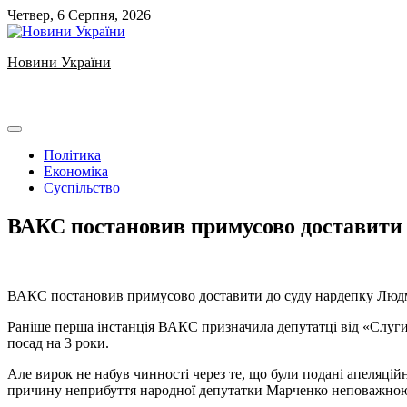
Skip
Четвер, 6 Серпня, 2026
to
content
Новини України
Ukrainian news
Політика
Економіка
Суспільство
ВАКС постановив примусово доставити
️ВАКС постановив примусово доставити до суду нардепку Лю
Раніше перша інстанція ВАКС призначила депутатці від «Слуги 
посад на 3 роки.
Але вирок не набув чинності через те, що були подані апеляцій
причину неприбуття народної депутатки Марченко неповажно