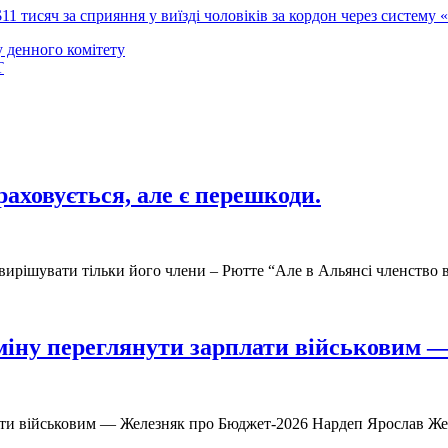
$11 тисяч за сприяння у виїзді чоловіків за кордон через систему
у денного комітету
Т
раховується, але є перешкоди.
ь вирішувати тільки його члени – Рютте “Але в Альянсі членство
міну переглянути зарплати військовим
лати військовим — Железняк про Бюджет-2026 Нардеп Ярослав Ж