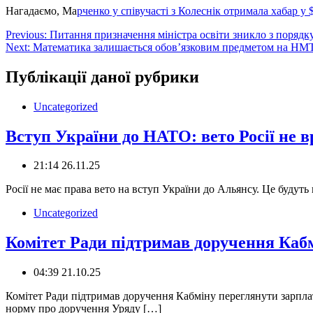
Нагадаємо, Ма
рченко у співучасті з Колеснік отримала хабар у 
Навігація
Previous:
Питання призначення міністра освіти зникло з порядк
Next:
Математика залишається обов’язковим предметом на НМ
записів
Публікації даної рубрики
Uncategorized
Вступ України до НАТО: вето Росії не в
21:14 26.11.25
Росії не має права вето на вступ України до Альянсу. Це будут
Uncategorized
Комітет Ради підтримав доручення Каб
04:39 21.10.25
Комітет Ради підтримав доручення Кабміну переглянути зарп
норму про доручення Уряду […]