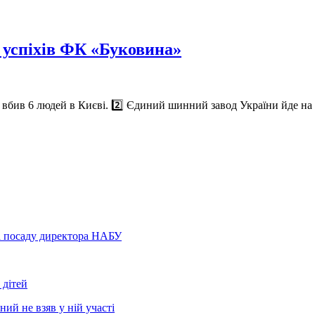
до успіхів ФК «Буковина»
й вбив 6 людей в Києві. 2️⃣ Єдиний шинний завод України йде на 
а посаду директора НАБУ
 дітей
ний не взяв у ній участі