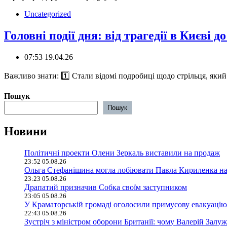
Uncategorized
Головні події дня: від трагедії в Києві 
07:53 19.04.26
️Важливо знати: 1️⃣ Стали відомі подробиці щодо стрільця, яки
Пошук
Пошук
Новини
Політичні проекти Олени Зеркаль виставили на продаж
23:52 05.08.26
Ольга Стефанішина могла лобіювати Павла Кириленка н
23:23 05.08.26
Драпатий призначив Собка своїм заступником
23:05 05.08.26
У Краматорській громаді оголосили примусову евакуацію
22:43 05.08.26
Зустріч з міністром оборони Британії: чому Валерій Залуж