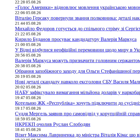
22:28 05.08.26
«Голос Америки» відновлює мовлення українською мово
22:06 05.08.26
Віталію Герсаку повернули звання полковника: деталі нак
21:44 05.08.26
Михайло Федоров готується до спільного стріму зі Сергі
21:22 05.08.26
Кирило Буданов просуває кандидатуру Валерія Маркуса
21:00 05.08.26
У Відні відбулися неофіційні перемовини щодо миру в Ук
20:56 05.08.26
Валерія Маркуса можуть призначити головним сержанто
20:38 05.08.26
Обрання запобіжного заходу для Ольги Стефанішиної пер
20:19 05.08.26
Нові деталі скандалу навколо ексголови СБУ Василя Ма
20:02 05.08.26
НАБУ зафіксувало вимагання мільйона доларів у наркобар
19:47 05.08.26
Котельню ЖК «Республіка» хочуть підключити до сусідні
19:17 05.08.26
Суддя Мергель заявив про самовідвід у корупційній спра
18:59 05.08.26
НКРЕКП очолив Руслан Слободян
18:41 05.08.26
Візит Максима Лавриненка до міністра Віталія Кіма: що в