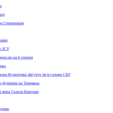
ю
азу
єм Стерненком
раїні
м ЗСУ
енесли на 6 серпня
люка
она Кузнєцова: фігурує ім’я голови СБУ
х будинків на Теремках
ві мера Галича Кантора
ідомо