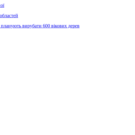
ої
 областей
 планують вирубати 600 вікових дерев