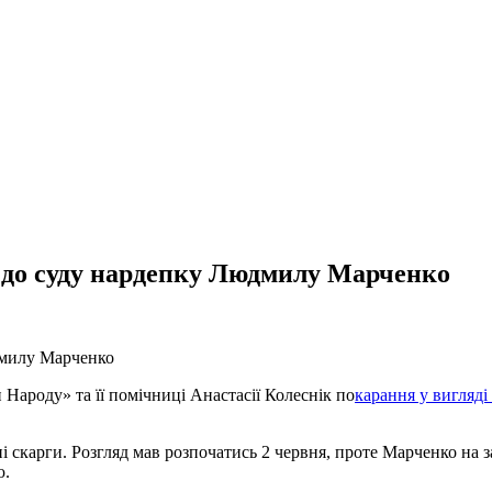
 до суду нардепку Людмилу Марченко
дмилу Марченко
Народу» та її помічниці Анастасії Колеснік по
карання у вигляді
ні скарги. Розгляд мав розпочатись 2 червня, проте Марченко на 
ю.