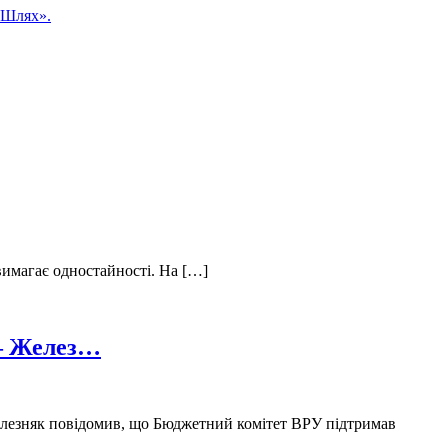
 «Шлях».
 вимагає одностайності. На […]
 — Желез…
елезняк повідомив, що Бюджетний комітет ВРУ підтримав