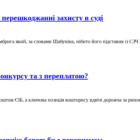
перешкоджанні захисту в суді
брига який, за словами Шабуніна, нібито його підставив із СЗЧ
конкурсу та з переплатою?
коштом ЄІБ, а ключова позиція кошторису вдвічі дорожча за рино