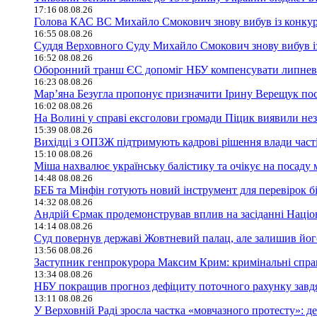
17:16 08.08.26
Голова КАС ВС Михайло Смокович знову вибув із конку
16:55 08.08.26
Суддя Верховного Суду Михайло Смокович знову вибув і
16:52 08.08.26
Оборонний транш ЄС допоміг НБУ компенсувати липневий
16:23 08.08.26
Мар’яна Безугла пропонує призначити Ірину Верещук по
16:02 08.08.26
На Волині у справі ексголови громади Піцик виявили не
15:39 08.08.26
Вихідці з ОПЗЖ підтримують кадрові рішення влади част
15:10 08.08.26
Міша нахвалює українську балістику та очікує на посаду 
14:48 08.08.26
БЕБ та Мінфін готують новий інструмент для перевірок бі
14:32 08.08.26
Андрій Єрмак продемонстрував вплив на засіданні Націона
14:14 08.08.26
Суд повернув державі Жовтневий палац, але залишив його
13:56 08.08.26
Заступник генпрокурора Максим Крим: кримінальні справи
13:34 08.08.26
НБУ покращив прогноз дефіциту поточного рахунку завд
13:11 08.08.26
У Верховній Раді зросла частка «мовчазного протесту»: 