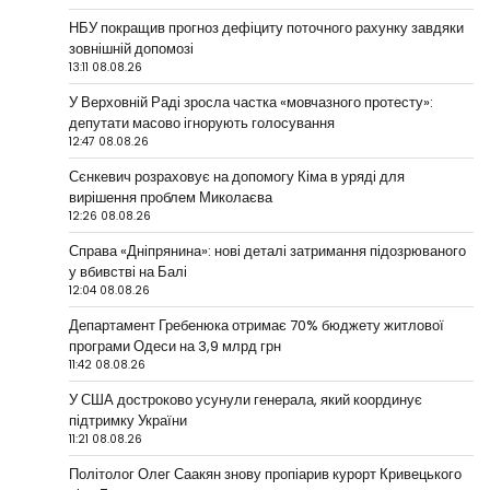
НБУ покращив прогноз дефіциту поточного рахунку завдяки
зовнішній допомозі
13:11 08.08.26
У Верховній Раді зросла частка «мовчазного протесту»:
депутати масово ігнорують голосування
12:47 08.08.26
Сєнкевич розраховує на допомогу Кіма в уряді для
вирішення проблем Миколаєва
12:26 08.08.26
Справа «Дніпрянина»: нові деталі затримання підозрюваного
у вбивстві на Балі
12:04 08.08.26
Департамент Гребенюка отримає 70% бюджету житлової
програми Одеси на 3,9 млрд грн
11:42 08.08.26
У США достроково усунули генерала, який координує
підтримку України
11:21 08.08.26
Політолог Олег Саакян знову пропіарив курорт Кривецького