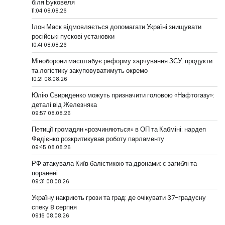
біля Буковеля
11:04 08.08.26
Ілон Маск відмовляється допомагати Україні знищувати
російські пускові установки
10:41 08.08.26
Міноборони масштабує реформу харчування ЗСУ: продукти
та логістику закуповуватимуть окремо
10:21 08.08.26
Юлію Свириденко можуть призначити головою «Нафтогазу»:
деталі від Железняка
09:57 08.08.26
Петиції громадян «розчиняються» в ОП та Кабміні: нардеп
Федієнко розкритикував роботу парламенту
09:45 08.08.26
РФ атакувала Київ балістикою та дронами: є загиблі та
поранені
09:31 08.08.26
Україну накриють грози та град: де очікувати 37-градусну
спеку 8 серпня
09:16 08.08.26