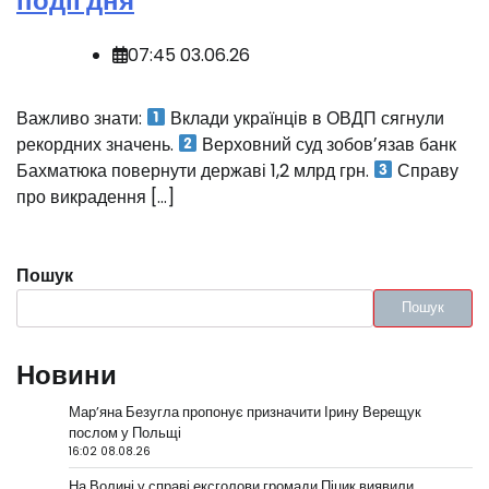
події дня
07:45 03.06.26
Важливо знати:
Вклади українців в ОВДП сягнули
рекордних значень.
Верховний суд зобовʼязав банк
Бахматюка повернути державі 1,2 млрд грн.
Справу
про викрадення […]
Пошук
Пошук
Новини
Мар’яна Безугла пропонує призначити Ірину Верещук
послом у Польщі
16:02 08.08.26
На Волині у справі ексголови громади Піцик виявили