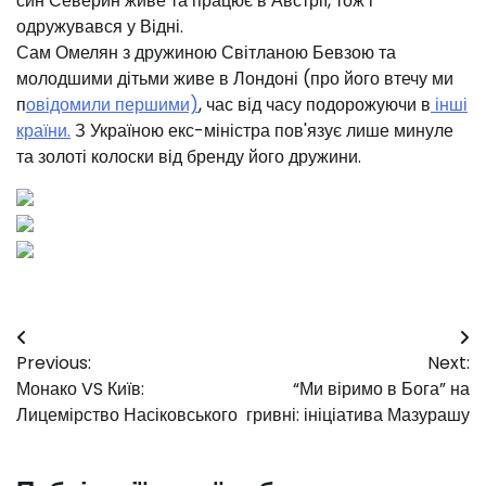
син Северин живе та працює в Австрії, тож і
одружувався у Відні.
Сам Омелян з дружиною Світланою Бевзою та
молодшими дітьми живе в Лондоні (про його втечу ми
п
овідомили першими)
, час від часу подорожуючи в
інші
країни.
З Україною екс-міністра пов'язує лише минуле
та золоті колоски від бренду його дружини.
Навігація
Previous:
Next:
записів
Монако VS Київ:
“Ми віримо в Бога” на
Лицемірство Насіковського
гривні: ініціатива Мазурашу