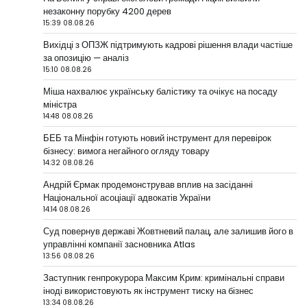
незаконну порубку 4200 дерев
15:39 08.08.26
Вихідці з ОПЗЖ підтримують кадрові рішення влади частіше
за опозицію — аналіз
15:10 08.08.26
Міша нахвалює українську балістику та очікує на посаду
міністра
14:48 08.08.26
БЕБ та Мінфін готують новий інструмент для перевірок
бізнесу: вимога негайного огляду товару
14:32 08.08.26
Андрій Єрмак продемонстрував вплив на засіданні
Національної асоціації адвокатів України
14:14 08.08.26
Суд повернув державі Жовтневий палац, але залишив його в
управлінні компанії засновника Atlas
13:56 08.08.26
Заступник генпрокурора Максим Крим: кримінальні справи
іноді використовують як інструмент тиску на бізнес
13:34 08.08.26