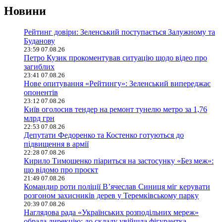
Новини
Рейтинг довіри: Зеленський поступається Залужному та
Буданову
23:59 07.08.26
Петро Кузик прокоментував ситуацію щодо відео про
загиблих
23:41 07.08.26
Нове опитування «Рейтингу»: Зеленський випереджає
опонентів
23:12 07.08.26
Київ оголосив тендер на ремонт тунелю метро за 1,76
млрд грн
22:53 07.08.26
Депутати Федоренко та Костенко готуються до
підвищення в армії
22:28 07.08.26
Кирило Тимошенко піариться на застосунку «Без меж»:
що відомо про проєкт
21:49 07.08.26
Командир роти поліції В’ячеслав Синиця міг керувати
розгоном захисників дерев у Теремківському парку
20:39 07.08.26
Наглядова рада «Українських розподільних мереж»
обрала дирекцію: до складу увійшла фігурантка