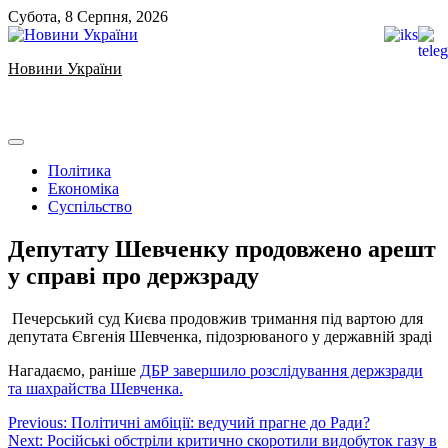
Skip
Субота, 8 Серпня, 2026
to
content
Новини України
Ukrainian news
Політика
Економіка
Суспільство
Депутату Шевченку продовжено арешт
у справі про держзраду
️ Печерський суд Києва продовжив тримання під вартою для
депутата Євгенія Шевченка, підозрюваного у державній зраді
Нагадаємо, раніше
ДБР завершило розслідування держзради
та шахрайства Шевченка.
Навігація
Previous:
Політичні амбіції: ведучий прагне до Ради?
Next:
Російські обстріли критично скоротили видобуток газу в