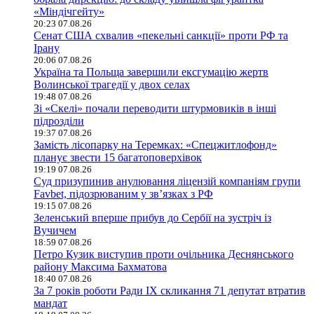
«Міндічгейту»
20:23 07.08.26
Сенат США схвалив «пекельні санкції» проти РФ та
Ірану
20:06 07.08.26
Україна та Польща завершили ексгумацію жертв
Волинської трагедії у двох селах
19:48 07.08.26
Зі «Скелі» почали переводити штурмовиків в інші
підрозділи
19:37 07.08.26
Замість лісопарку на Теремках: «Спецжитлофонд»
планує звести 15 багатоповерхівок
19:19 07.08.26
Суд призупинив анулювання ліцензій компаніям групи
Favbet, підозрюваним у зв’язках з РФ
19:15 07.08.26
Зеленський вперше прибув до Сербії на зустріч із
Вучичем
18:59 07.08.26
Петро Кузик виступив проти очільника Деснянського
району Максима Бахматова
18:40 07.08.26
За 7 років роботи Ради IX скликання 71 депутат втратив
мандат