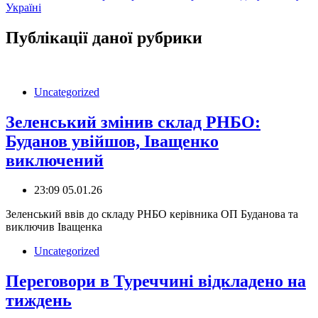
записів
Україні
Публікації даної рубрики
Uncategorized
Зеленський змінив склад РНБО:
Буданов увійшов, Іващенко
виключений
23:09 05.01.26
Зеленський ввів до складу РНБО керівника ОП Буданова та
виключив Іващенка
Uncategorized
Переговори в Туреччині відкладено на
тиждень