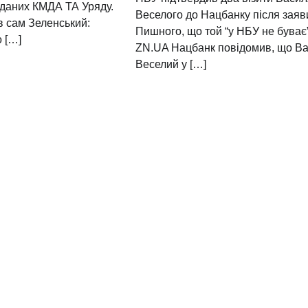
 даних КМДА ТА Уряду.
Веселого до Нацбанку після заяв
в сам Зеленський:
Пишного, що той “у НБУ не буває
 […]
ZN.UA Нацбанк повідомив, що В
Веселий у […]