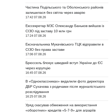
Частина Подільського та Оболонського районів
залишилася без світла через аварію
17:42 07.08.26
Екссекретар МЗС Олександр Баньков вийшов із
СІЗО під заставу 10 млн грн
17:24 07.08.26
Ексначальника Мукачівського ТЦК відправили в
СІЗО без права застави
17:06 07.08.26
Брюссель блокує швидкий вступ України до ЄС
через корупцію
16:45 07.08.26
В «Одноклассниках» видалили фото директора
ДБР Сухачова з родичами після журналістського
розслідування
16:25 07.08.26
Уряд скасував обмеження на використання
«оборотних» кредитів «5-7-9» для аграріїв