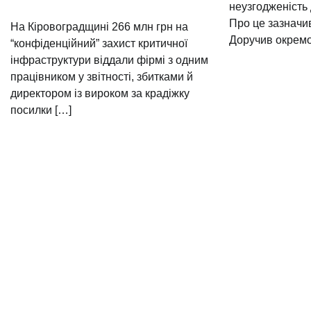
неузгодженість
Про це зазначи
На Кіровоградщині 266 млн грн на
Доручив окремо
“конфіденційний” захист критичної
інфраструктури віддали фірмі з одним
працівником у звітності, збитками й
директором із вироком за крадіжку
посилки […]