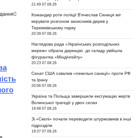
21:49 07.08.26
адання
Командир роти поліції В’ячеслав Синиця міг
керувати розгоном захисників дерев у
Теремківському парку
20:39 07.08.26
Наглядова рада «Українських розподільних
мереж» обрала дирекцію: до складу увійшла
фігурантка «Міндічгейту»
20:23 07.08.26
ва
Сенат США схвалив «пекельні санкції» проти РФ
ість
та Ірану
20:06 07.08.26
лого
Україна та Польща завершили ексгумацію жертв
Волинської трагедії у двох селах
19:48 07.08.26
Зі «Скелі» почали переводити штурмовиків в інші
підрозділи
19:37 07.08.26
я