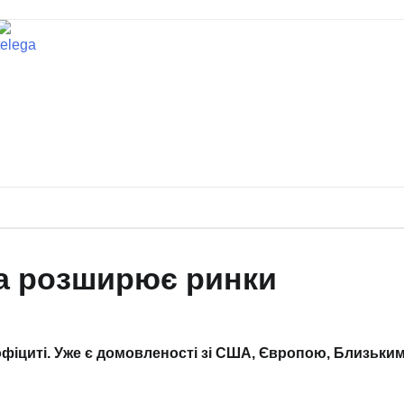
на розширює ринки
офіциті. Уже є домовленості зі США, Європою, Близьки