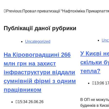
Навігація
Previous:
Провал приватизації “Нафтохіміка Прикарпаття
записів
Публікації даної рубрики
Unc
Uncategorized
У Києві н
На Кіровоградщині 266
скільки б
млн грн на захист
тепла?
інфраструктури віддали
сумнівній фірмі з одним
13:06 1
працівником
В ОП не можуть 
15:34 26.06.26
будинків в Києв