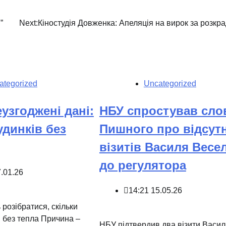
”
Next:
Кіностудія Довженка: Апеляція на вирок за розкр
ategorized
Uncategorized
еузгоджені дані:
НБУ спростував сло
удинків без
Пишного про відсутн
візитів Василя Весе
до регулятора
7.01.26
14:21 15.05.26
розібратися, скільки
і без тепла Причина –
НБУ підтвердив два візити Васил