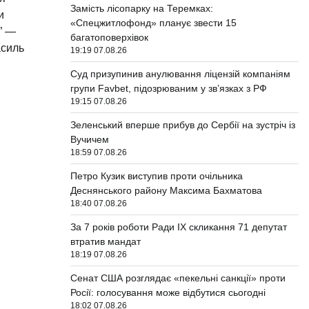
Замість лісопарку на Теремках:
и
«Спецжитлофонд» планує звести 15
” —
багатоповерхівок
асиль
19:19 07.08.26
Суд призупинив анулювання ліцензій компаніям
групи Favbet, підозрюваним у зв’язках з РФ
19:15 07.08.26
Зеленський вперше прибув до Сербії на зустріч із
Вучичем
18:59 07.08.26
Петро Кузик виступив проти очільника
Деснянського району Максима Бахматова
18:40 07.08.26
За 7 років роботи Ради IX скликання 71 депутат
втратив мандат
18:19 07.08.26
Сенат США розглядає «пекельні санкції» проти
Росії: голосування може відбутися сьогодні
18:02 07.08.26