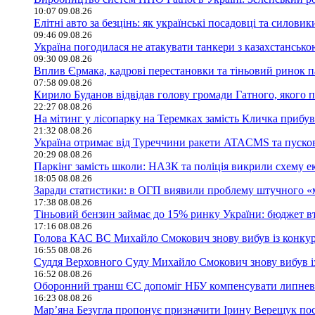
10:07 09.08.26
Елітні авто за безцінь: як українські посадовці та сило
09:46 09.08.26
Україна погодилася не атакувати танкери з казахстанськ
09:30 09.08.26
Вплив Єрмака, кадрові перестановки та тіньовий ринок п
07:58 09.08.26
Кирило Буданов відвідав голову громади Гатного, якого 
22:27 08.08.26
На мітинг у лісопарку на Теремках замість Кличка прибу
21:32 08.08.26
Україна отримає від Туреччини ракети ATACMS та пуск
20:29 08.08.26
Паркінг замість школи: НАЗК та поліція викрили схему е
18:05 08.08.26
Заради статистики: в ОГП виявили проблему штучного «
17:38 08.08.26
Тіньовий бензин займає до 15% ринку України: бюджет в
17:16 08.08.26
Голова КАС ВС Михайло Смокович знову вибув із конку
16:55 08.08.26
Суддя Верховного Суду Михайло Смокович знову вибув і
16:52 08.08.26
Оборонний транш ЄС допоміг НБУ компенсувати липневий
16:23 08.08.26
Мар’яна Безугла пропонує призначити Ірину Верещук по