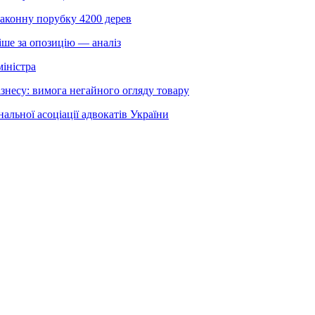
законну порубку 4200 дерев
іше за опозицію — аналіз
міністра
знесу: вимога негайного огляду товару
льної асоціації адвокатів України