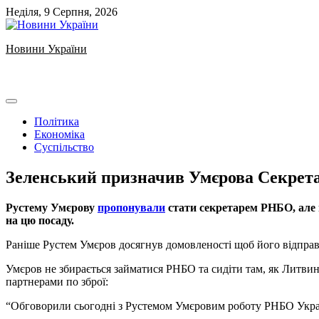
Skip
Неділя, 9 Серпня, 2026
to
content
Новини України
Ukrainian news
Політика
Економіка
Суспільство
Зеленський призначив Умєрова Секрета
Рустему Умєрову
пропонували
стати секретарем РНБО, але 
на цю посаду.
Раніше Рустем Умєров досягнув домовленості щоб його відпр
Умєров не збирається займатися РНБО та сидіти там, як Литвин
партнерами по зброї:
“Обговорили сьогодні з Рустемом Умєровим роботу РНБО Україн