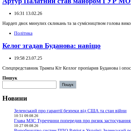
Артур Палатний став майором ГУР МО
16:31 13.02.26
Нардеп двох минулих скликань та за сумісництвом голова вик
Політика
Келог згадав Буданова: навіщо
19:58 23.07.25
Спецпредставник Трампа Кіт Келлог пропіарив Буданова і опосе
Пошук
Пошук
Новини
Зеленський про гарантії безпеки від США та стан війни
10:51 09.08.26
Глава МЗС Туреччини попередив про ризик застосування 
10:27 09.08.26
Виробництво систем ППО Patriot в Україні: Зеленський р