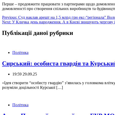
Перше – продовжити працювати з партнерами щодо домовленосте
домовленості про створення спільних виробництв та будівництво
Навігація
Previous:
Суд наклав арешт на 1,5 млрд грн екс-“регіонала” В
Next:
У Кличка день народження. А в Києві знищують чергову 
записів
Публікації даної рубрики
Політика
Сирський: особиста гвардія та Курськи
19:59 29.09.25
«Ідея створити “особисту гвардію” з’явилась у головкома вліт
розуміли доцільності Курської […]
Політика