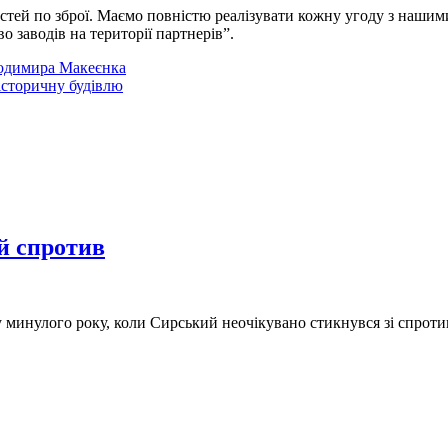
й по зброї. Маємо повністю реалізувати кожну угоду з нашими п
 заводів на території партнерів”.
олодимира Макеєнка
історичну будівлю
й спротив
ку минулого року, коли Сирський неочікувано стикнувся зі спрот