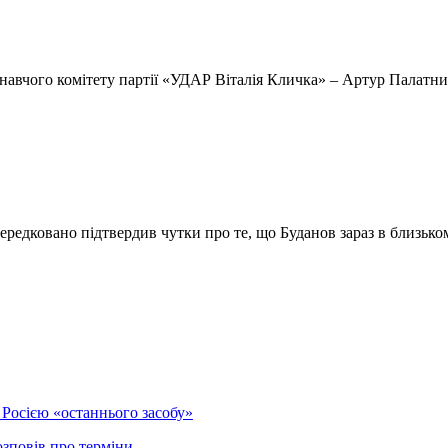
онавчого комітету партії «УДАР Віталія Кличка» – Артур Палат
редковано підтвердив чутки про те, що Буданов зараз в близько
Росією «останнього засобу»
озповів про терміни