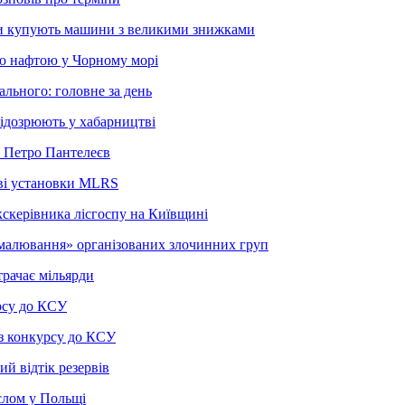
вики купують машини з великими знижками
ою нафтою у Чорному морі
ального: головне за день
підозрюють у хабарництві
в Петро Пантелеєв
ові установки MLRS
кскерівника лісгоспу на Київщині
малювання» організованих злочинних груп
трачає мільярди
рсу до КСУ
з конкурсу до КСУ
 відтік резервів
слом у Польщі