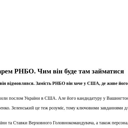
рем РНБО. Чим він буде там займатися
він відмовлявся. Замість РНБО він хоче у США, де живе йог
авили послом України в США. Але його кандидатуру у Вашингто
енко. Зеленський це теж розуміє, тому ключовими завданнями дл
и та Ставки Верховного Головнокомандувача, а також персональ