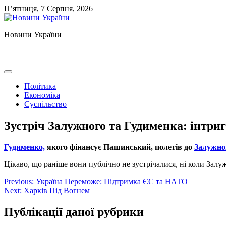
Skip
П’ятниця, 7 Серпня, 2026
to
content
Новини України
Ukrainian news
Політика
Економіка
Суспільство
Зустріч Залужного та Гудименка: інтр
Гудименко,
якого фінансує Пашинський, полетів до
Залужно
Цікаво, що раніше вони публічно не зустрічалися, ні коли Залу
Навігація
Previous:
Україна Переможе: Підтримка ЄС та НАТО
Next:
Харків Під Вогнем
записів
Публікації даної рубрики