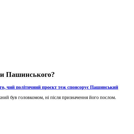
иги Пашинського?
го, чий політичний проєкт теж спонсорує Пашинський
жний був головкомом, ні після призначення його послом.