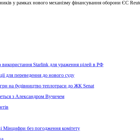
тників у рамках нового механізму фінансування оборони ЄС Reut
використання Starlink для ураження цілей в РФ
ії для переведення до нового суду
грн на будівництво теплотраси до ЖК Senat
неться з Александром Вучичем
нтів
і Мінцифри без погодження комітету
ка