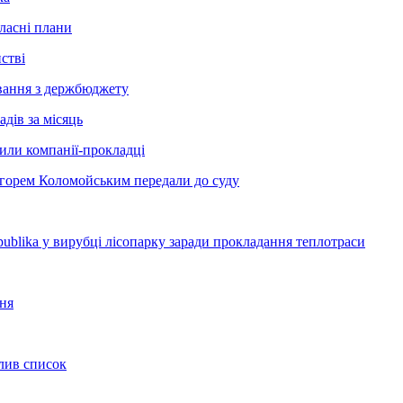
ласні плани
стві
сування з держбюджету
дів за місяць
рили компанії-прокладці
Ігорем Коломойським передали до суду
blika у вирубці лісопарку заради прокладання теплотраси
ння
олив список