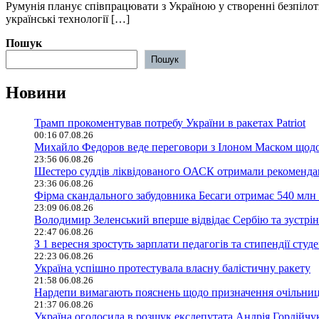
Румунія планує співпрацювати з Україною у створенні безпіло
українські технології […]
Пошук
Пошук
Новини
Трамп прокоментував потребу України в ракетах Patriot
00:16 07.08.26
Михайло Федоров веде переговори з Ілоном Маском щодо 
23:56 06.08.26
Шестеро суддів ліквідованого ОАСК отримали рекомендац
23:36 06.08.26
Фірма скандального забудовника Бесаги отримає 540 млн 
23:09 06.08.26
Володимир Зеленський вперше відвідає Сербію та зустрі
22:47 06.08.26
З 1 вересня зростуть зарплати педагогів та стипендії студе
22:23 06.08.26
Україна успішно протестувала власну балістичну ракету
21:58 06.08.26
Нардепи вимагають пояснень щодо призначення очільниц
21:37 06.08.26
Україна оголосила в розшук ексдепутата Андрія Гордійчу