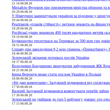
21:16 06.08.26
Михайло Федоров про призначення міністра оборони та в
20:29 06.08.26
У Німеччині заарештували українця за підозрою у шпигун
19:44 06.08.26
Реалізація «планів стійкості»: регіони чекають на фінан
19:28 06.08.26
Російські удари знищили 400 тисяч квадратних метрів скла
19:10 06.08.26
Будівництво теплотраси на Теремках за 500 млн грн дові
18:51 06.08.26
Справу про заволодіння 9,2 млн гривень «Приватбанку» 
18:46 06.08.26
Зеленський звільнив чотирьох послів України
18:37 06.08.26
Володимир Бондаренко звинуватив забудовників ЖК Respu
18:21 06.08.26
Ірина Верещук може стати послом України в Польщі
18:06 06.08.26
«Не даю коментарів»: Залужний відмовився від спілкува
17:50 06.08.26
Валерій Залужний відмовився коментувати перебіг війни
17:30 06.08.26
Зеленський не увійшов до топ-5 рейтингу довіри: хто оч
17:15 06.08.26