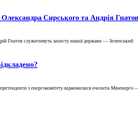
 Олександра Сирського та Андрія Гнато
дрій Гнатов служитимуть захисту нашої держави — Зеленський
відкладено?
 а претенденти з енергокомітету відмовилися очолити Міненерго