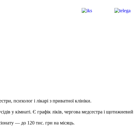
три, психолог і лікарі з приватної клініки.
ідів у кімнаті. Є графік ліків, чергова медсестра і щотижневий
онату — до 120 тис. грн на місяць.