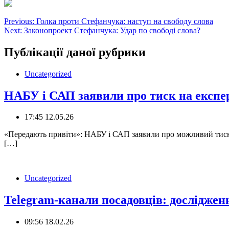
Навігація
Previous:
Голка проти Стефанчука: наступ на свободу слова
Next:
Законопроект Стефанчука: Удар по свободі слова?
записів
Публікації даної рубрики
Uncategorized
НАБУ і САП заявили про тиск на експер
17:45 12.05.26
«Передають привіти»: НАБУ і САП заявили про можливий тиск 
[…]
Uncategorized
Telegram-канали посадовців: досліджен
09:56 18.02.26