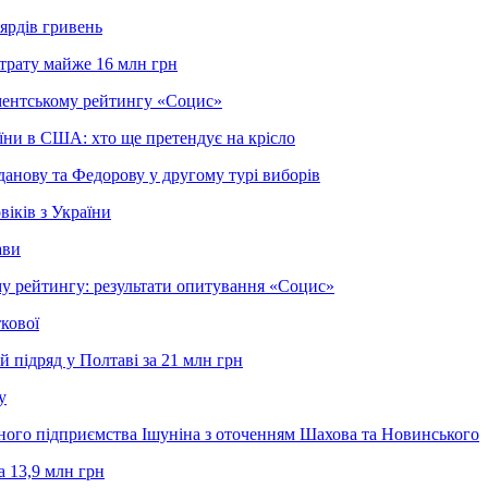
ярдів гривень
зтрату майже 16 млн грн
ментському рейтингу «Социс»
їни в США: хто ще претендує на крісло
анову та Федорову у другому турі виборів
іків з України
ави
у рейтингу: результати опитування «Социс»
кової
 підряд у Полтаві за 21 млн грн
у
нного підприємства Ішуніна з оточенням Шахова та Новинського
 13,9 млн грн