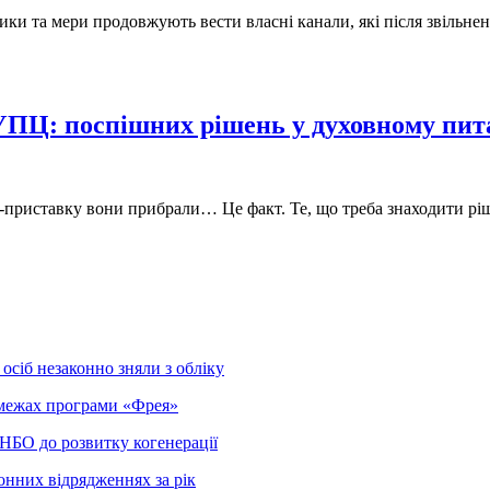
вники та мери продовжують вести власні канали, які після звіль
УПЦ: поспішних рішень у духовному пита
риставку вони прибрали… Це факт. Те, що треба знаходити ріше
осіб незаконно зняли з обліку
в межах програми «Фрея»
РНБО до розвитку когенерації
онних відрядженнях за рік