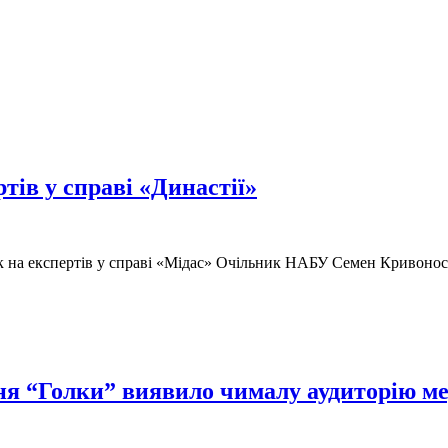
тів у справі «Династії»
на експертів у справі «Мідас» Очільник НАБУ Семен Кривонос з
ня “Голки” виявило чималу аудиторію ме