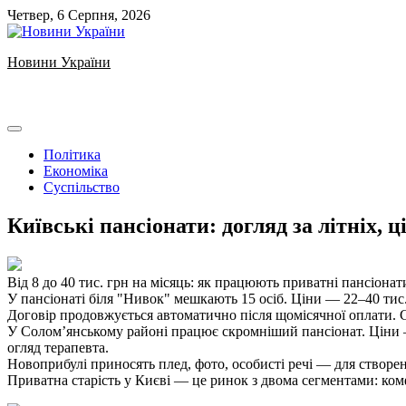
Skip
Четвер, 6 Серпня, 2026
to
content
Новини України
Ukrainian news
Політика
Економіка
Суспільство
Київські пансіонати: догляд за літніх, 
Від 8 до 40 тис. грн на місяць: як працюють приватні пансіонат
У пансіонаті біля "Нивок" мешкають 15 осіб. Ціни — 22–40 тис. г
Договір продовжується автоматично після щомісячної оплати. Се
У Солом’янському районі працює скромніший пансіонат. Ціни — 8
огляд терапевта.
Новоприбулі приносять плед, фото, особисті речі — для створе
Приватна старість у Києві — це ринок з двома сегментами: комфо