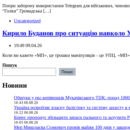
️‍️Попри заборону використання Telegram для військових, чино
“Голки” Громадська […]
Uncategorized
Кирило Буданов про ситуацію навколо 
19:49 09.04.26
Коли ви кажете «МП», це трошки маніпуляція – це УПЦ. «МП»-п
Пошук
Пошук
Новини
Обшуки у екс-керівників Мукачівського ТЦК: понад 1000 
16:43 06.08.26
Україна розробляє власну балістику та систему захисту 
16:22 06.08.26
Бізнес пропонує збільшити запаси пального та залучити 
16:05 06.08.26
Мер Миколаєва Сєнкевич провів майже 100 днів у закорд