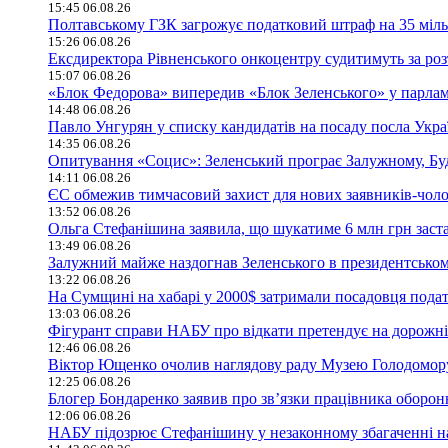
15:45 06.08.26
Полтавському ГЗК загрожує податковий штраф на 35 міль
15:26 06.08.26
Ексдиректора Рівненського онкоцентру судитимуть за ро
15:07 06.08.26
«Блок Федорова» випередив «Блок Зеленського» у парла
14:48 06.08.26
Павло Унгурян у списку кандидатів на посаду посла Укра
14:35 06.08.26
Опитування «Социс»: Зеленський програє Залужному, Буд
14:11 06.08.26
ЄС обмежив тимчасовий захист для нових заявників-чолов
13:52 06.08.26
Ольга Стефанішина заявила, що шукатиме 6 млн грн заст
13:49 06.08.26
Залужний майже наздогнав Зеленського в президентськом
13:22 06.08.26
На Сумщині на хабарі у 2000$ затримали посадовця подат
13:03 06.08.26
Фігурант справи НАБУ про відкати претендує на дорожній
12:46 06.08.26
Віктор Ющенко очолив наглядову раду Музею Голодомор
12:25 06.08.26
Блогер Бондаренко заявив про зв’язки працівника оборо
12:06 06.08.26
НАБУ підозрює Стефанішину у незаконному збагаченні на