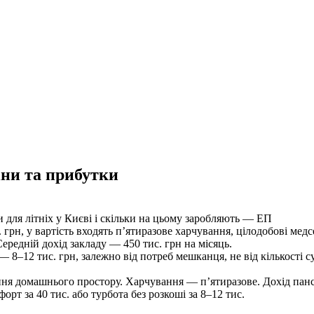
ціни та прибутки
и для літніх у Києві і скільки на цьому заробляють — ЕП
рн, у вартість входять п’ятиразове харчування, цілодобові медсес
редній дохід закладу — 450 тис. грн на місяць.
–12 тис. грн, залежно від потреб мешканця, не від кількості сус
ння домашнього простору. Харчування — п’ятиразове. Дохід пансі
рт за 40 тис. або турбота без розкоші за 8–12 тис.