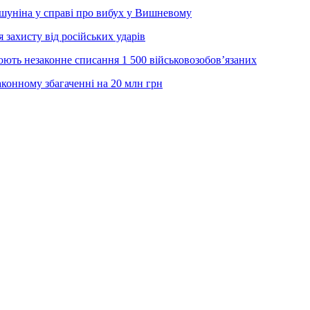
Ішуніна у справі про вибух у Вишневому
 захисту від російських ударів
ють незаконне списання 1 500 військовозобов’язаних
конному збагаченні на 20 млн грн