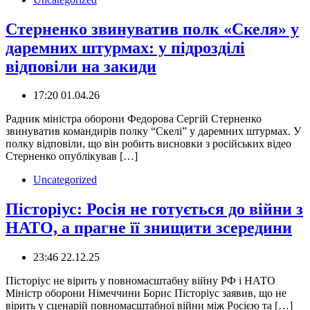
Стерненко звинуватив полк «Скеля» у
даремних штурмах: у підрозділі
відповіли на закиди
17:20 01.04.26
Радник міністра оборони Федорова Сергій Стерненко
звинуватив командирів полку “Скелі” у даремних штурмах. У
полку відповіли, що він робить висновки з російських відео
Стерненко опублікував […]
Uncategorized
Пісторіус: Росія не готується до війни з
НАТО, а прагне її знищити зсередини
23:46 22.12.25
Пісторіус не вірить у повномасштабну війну РФ і НАТО
Міністр оборони Німеччини Борис Пісторіус заявив, що не
вірить у сценарій повномасштабної війни між Росією та […]