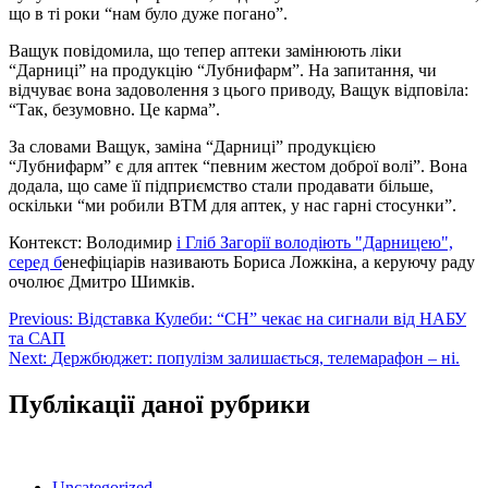
що в ті роки “нам було дуже погано”.
Ващук повідомила, що тепер аптеки замінюють ліки
“Дарниці” на продукцію “Лубнифарм”. На запитання, чи
відчуває вона задоволення з цього приводу, Ващук відповіла:
“Так, безумовно. Це карма”.
За словами Ващук, заміна “Дарниці” продукцією
“Лубнифарм” є для аптек “певним жестом доброї волі”. Вона
додала, що саме її підприємство стали продавати більше,
оскільки “ми робили ВТМ для аптек, у нас гарні стосунки”.
️Контекст: Володимир
і Гліб Загорії володіють "Дарницею",
серед б
енефіціарів називають Бориса Ложкіна, а керуючу раду
очолює Дмитро Шимків.
Навігація
Previous:
Відставка Кулеби: “СН” чекає на сигнали від НАБУ
та САП
записів
Next:
Держбюджет: популізм залишається, телемарафон – ні.
Публікації даної рубрики
Uncategorized