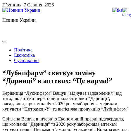
Skip
П’ятниця, 7 Серпня, 2026
to
content
Новини України
Ukrainian news
Політика
Економіка
Суспільство
“Лубнифарм” святкує заміну
“Дарниці” в аптеках: “Це карма!”
Керівниця “Лубнифарм” Ващук “відчуває задоволення” від
того, що аптеки перестали продавати ліки “Дарниці”,
нагадавши, що компанія з 2020 року забороняла мережам
купувати “Цитрамон-У” та витісняла продукцію “Лубнифарм”
Світлана Ващук в інтерв’ю Економічній правді підтвердила,
що компанія “Дарниця” “з 2020 року забороняла аптекам
купувати наш “Цитрамон”, жодної упаковки”. Вона зазначила,