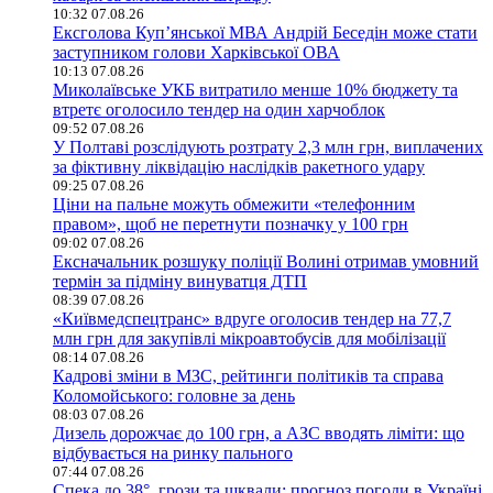
10:32 07.08.26
Ексголова Купʼянської МВА Андрій Беседін може стати
заступником голови Харківської ОВА
10:13 07.08.26
Миколаївське УКБ витратило менше 10% бюджету та
втретє оголосило тендер на один харчоблок
09:52 07.08.26
У Полтаві розслідують розтрату 2,3 млн грн, виплачених
за фіктивну ліквідацію наслідків ракетного удару
09:25 07.08.26
Ціни на пальне можуть обмежити «телефонним
правом», щоб не перетнути позначку у 100 грн
09:02 07.08.26
Ексначальник розшуку поліції Волині отримав умовний
термін за підміну винуватця ДТП
08:39 07.08.26
«Київмедспецтранс» вдруге оголосив тендер на 77,7
млн грн для закупівлі мікроавтобусів для мобілізації
08:14 07.08.26
Кадрові зміни в МЗС, рейтинги політиків та справа
Коломойського: головне за день
08:03 07.08.26
Дизель дорожчає до 100 грн, а АЗС вводять ліміти: що
відбувається на ринку пального
07:44 07.08.26
Спека до 38°, грози та шквали: прогноз погоди в Україні