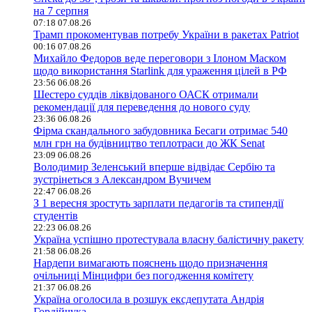
на 7 серпня
07:18 07.08.26
Трамп прокоментував потребу України в ракетах Patriot
00:16 07.08.26
Михайло Федоров веде переговори з Ілоном Маском
щодо використання Starlink для ураження цілей в РФ
23:56 06.08.26
Шестеро суддів ліквідованого ОАСК отримали
рекомендації для переведення до нового суду
23:36 06.08.26
Фірма скандального забудовника Бесаги отримає 540
млн грн на будівництво теплотраси до ЖК Senat
23:09 06.08.26
Володимир Зеленський вперше відвідає Сербію та
зустрінеться з Александром Вучичем
22:47 06.08.26
З 1 вересня зростуть зарплати педагогів та стипендії
студентів
22:23 06.08.26
Україна успішно протестувала власну балістичну ракету
21:58 06.08.26
Нардепи вимагають пояснень щодо призначення
очільниці Мінцифри без погодження комітету
21:37 06.08.26
Україна оголосила в розшук ексдепутата Андрія
Гордійчука