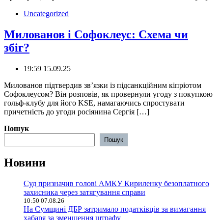
Uncategorized
Милованов і Софоклеус: Схема чи
збіг?
19:59 15.09.25
Милованов підтвердив зв’язки із підсанкційним кіпріотом
Софоклеусом? Він розповів, як провернули угоду з покупкою
гольф-клубу для його KSE, намагаючись спростувати
причетність до угоди росіянина Сергія […]
Пошук
Пошук
Новини
Суд призначив голові АМКУ Кириленку безоплатного
захисника через затягування справи
10:50 07.08.26
На Сумщині ДБР затримало податківців за вимагання
хабаря за зменшення штрафу